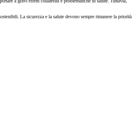
tare a gravi effetti collaterali e problematiche di salute. Tuttavia,
sostenibili. La sicurezza e la salute devono sempre rimanere la priorità