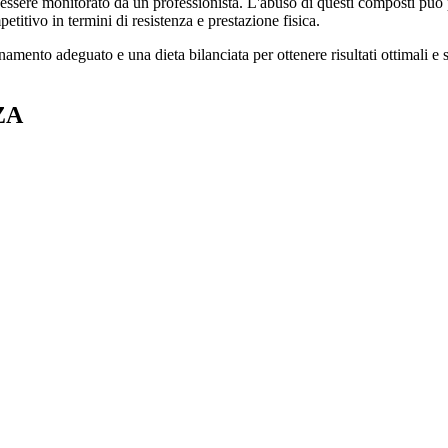
ssere monitorato da un professionista. L'abuso di questi composti può por
itivo in termini di resistenza e prestazione fisica.
amento adeguato e una dieta bilanciata per ottenere risultati ottimali e 
ZA