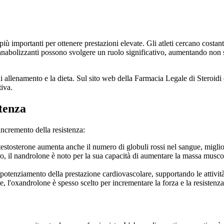
 più importanti per ottenere prestazioni elevate. Gli atleti cercano costan
idi anabolizzanti possono svolgere un ruolo significativo, aumentando non 
o di allenamento e la dieta. Sul sito web della Farmacia Legale di Steroid
tiva.
tenza
incremento della resistenza:
testosterone aumenta anche il numero di globuli rossi nel sangue, migliora
ero, il nandrolone è noto per la sua capacità di aumentare la massa mus
l potenziamento della prestazione cardiovascolare, supportando le attivi
le, l'oxandrolone è spesso scelto per incrementare la forza e la resistenza