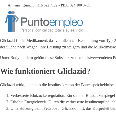
Armenia, Quindío | 316 622 7122 - PBX: 324 100 0765
Gliclazid ist ein Medikament, das vor allem zur Behandlung von Typ-2
der Suche nach Wegen, ihre Leistung zu steigern und die Muskelmasse zu 
Unter Bodybuildern gehört diese Substanz zu den meistverwendeten Pro
Wie funktioniert Gliclazid?
Gliclazid wirkt, indem es die Insulinsekretion der Bauchspeicheldrüse s
Verbesserte Blutzuckerregulation: Ein stabiler Blutzuckerspiege
Erhöhte Energielevels: Durch die verbesserte Insulinempfindlic
Unterstützung beim Fettabbau: Gliclazid hilft, das Körperfett be