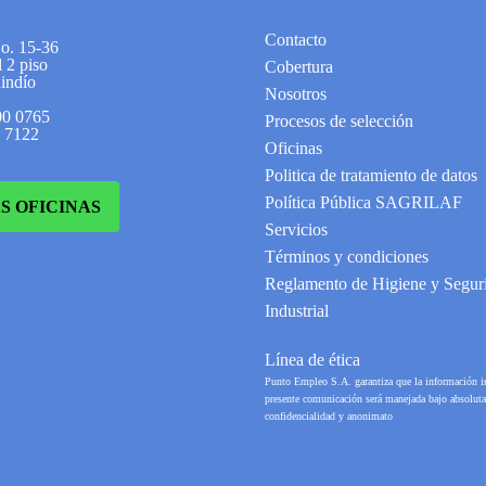
Contacto
No. 15-36
 2 piso
Cobertura
indío
Nosotros
00 0765
Procesos de selección
2 7122
Oficinas
Politica de tratamiento de datos
Política Pública SAGRILAF
S OFICINAS
Servicios
Términos y condiciones
Reglamento de Higiene y Segur
Industrial
Línea de ética
Punto Empleo S.A. garantiza que la información i
presente comunicación será manejada bajo absoluta
confidencialidad y anonimato