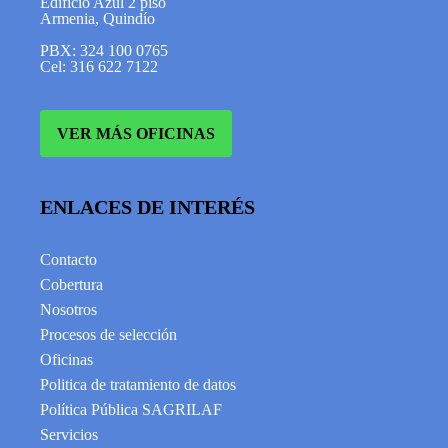
Edificio Azul 2 piso
Armenia, Quindío
PBX: 324 100 0765
Cel: 316 622 7122
VER MÁS OFICINAS
ENLACES DE INTERÉS
Contacto
Cobertura
Nosotros
Procesos de selección
Oficinas
Politica de tratamiento de datos
Política Pública SAGRILAF
Servicios