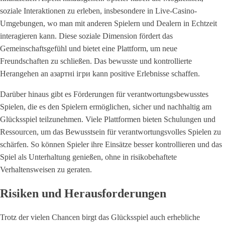
soziale Interaktionen zu erleben, insbesondere in Live-Casino-
Umgebungen, wo man mit anderen Spielern und Dealern in Echtzeit
interagieren kann. Diese soziale Dimension fördert das
Gemeinschaftsgefühl und bietet eine Plattform, um neue
Freundschaften zu schließen. Das bewusste und kontrollierte
Herangehen an азартні ігри kann positive Erlebnisse schaffen.
Darüber hinaus gibt es Förderungen für verantwortungsbewusstes
Spielen, die es den Spielern ermöglichen, sicher und nachhaltig am
Glücksspiel teilzunehmen. Viele Plattformen bieten Schulungen und
Ressourcen, um das Bewusstsein für verantwortungsvolles Spielen zu
schärfen. So können Spieler ihre Einsätze besser kontrollieren und das
Spiel als Unterhaltung genießen, ohne in risikobehaftete
Verhaltensweisen zu geraten.
Risiken und Herausforderungen
Trotz der vielen Chancen birgt das Glücksspiel auch erhebliche