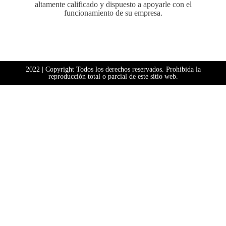
altamente calificado y dispuesto a apoyarle con el
funcionamiento de su empresa.
2022 | Copyright Todos los derechos reservados. Prohibida la
reproducción total o parcial de este sitio web.