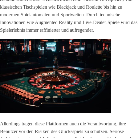
klassischen Tischspielen wie Blackjack und Roulette bis hin zu
modernen Spielautomaten und Sportwetten. Durch technische
Innovationen wie Augmented Reality und Live-Dealer-Spiele wird das
Spielerlebnis immer raffinierter und aufregender.
Allerdings tragen diese Plattformen auch die Verantwortung, ihre
Benutzer vor den Risiken des Glücksspiels zu schützen. Seriöse