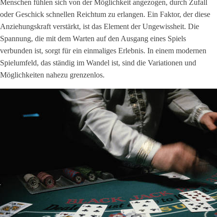
Menschen fühlen sich von der Möglichkeit angezogen, durch Zufall
oder Geschick schnellen Reichtum zu erlangen. Ein Faktor, der diese
Anziehungskraft verstärkt, ist das Element der Ungewissheit. Die
Spannung, die mit dem Warten auf den Ausgang eines Spiels
verbunden ist, sorgt für ein einmaliges Erlebnis. In einem modernen
Spielumfeld, das ständig im Wandel ist, sind die Variationen und
Möglichkeiten nahezu grenzenlos.