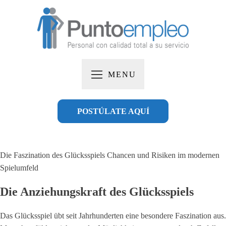
MENU
POSTÚLATE AQUÍ
Die Faszination des Glücksspiels Chancen und Risiken im modernen
Spielumfeld
Die Anziehungskraft des Glücksspiels
Das Glücksspiel übt seit Jahrhunderten eine besondere Faszination aus.