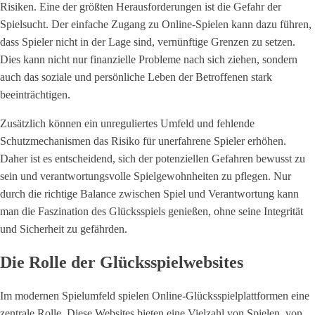
Risiken. Eine der größten Herausforderungen ist die Gefahr der
Spielsucht. Der einfache Zugang zu Online-Spielen kann dazu führen,
dass Spieler nicht in der Lage sind, vernünftige Grenzen zu setzen.
Dies kann nicht nur finanzielle Probleme nach sich ziehen, sondern
auch das soziale und persönliche Leben der Betroffenen stark
beeinträchtigen.
Zusätzlich können ein unreguliertes Umfeld und fehlende
Schutzmechanismen das Risiko für unerfahrene Spieler erhöhen.
Daher ist es entscheidend, sich der potenziellen Gefahren bewusst zu
sein und verantwortungsvolle Spielgewohnheiten zu pflegen. Nur
durch die richtige Balance zwischen Spiel und Verantwortung kann
man die Faszination des Glücksspiels genießen, ohne seine Integrität
und Sicherheit zu gefährden.
Die Rolle der Glücksspielwebsites
Im modernen Spielumfeld spielen Online-Glücksspielplattformen eine
zentrale Rolle. Diese Websites bieten eine Vielzahl von Spielen, von