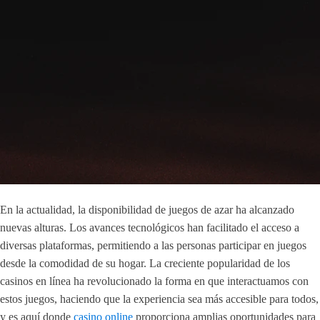
En la actualidad, la disponibilidad de juegos de azar ha alcanzado
nuevas alturas. Los avances tecnológicos han facilitado el acceso a
diversas plataformas, permitiendo a las personas participar en juegos
desde la comodidad de su hogar. La creciente popularidad de los
casinos en línea ha revolucionado la forma en que interactuamos con
estos juegos, haciendo que la experiencia sea más accesible para todos,
y es aquí donde
casino online
proporciona amplias oportunidades para