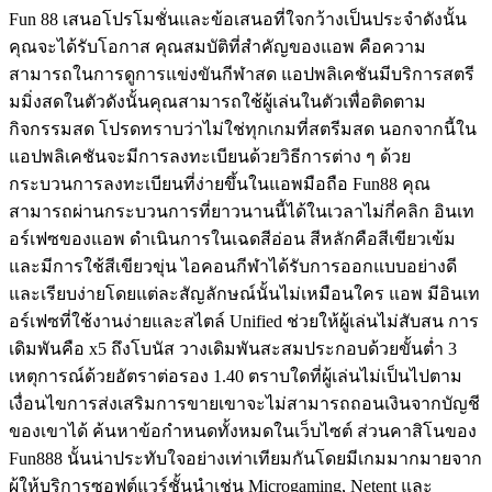
Fun 88 เสนอโปรโมชั่นและข้อเสนอที่ใจกว้างเป็นประจำดังนั้น
คุณจะได้รับโอกาส คุณสมบัติที่สำคัญของแอพ คือความ
สามารถในการดูการแข่งขันกีฬาสด แอปพลิเคชันมีบริการสตรี
มมิ่งสดในตัวดังนั้นคุณสามารถใช้ผู้เล่นในตัวเพื่อติดตาม
กิจกรรมสด โปรดทราบว่าไม่ใช่ทุกเกมที่สตรีมสด นอกจากนี้ใน
แอปพลิเคชันจะมีการลงทะเบียนด้วยวิธีการต่าง ๆ ด้วย
กระบวนการลงทะเบียนที่ง่ายขึ้นในแอพมือถือ Fun88 คุณ
สามารถผ่านกระบวนการที่ยาวนานนี้ได้ในเวลาไม่กี่คลิก อินเท
อร์เฟซของแอพ ดำเนินการในเฉดสีอ่อน สีหลักคือสีเขียวเข้ม
และมีการใช้สีเขียวขุ่น ไอคอนกีฬาได้รับการออกแบบอย่างดี
และเรียบง่ายโดยแต่ละสัญลักษณ์นั้นไม่เหมือนใคร แอพ มีอินเท
อร์เฟซที่ใช้งานง่ายและสไตล์ Unified ช่วยให้ผู้เล่นไม่สับสน การ
เดิมพันคือ x5 ถึงโบนัส วางเดิมพันสะสมประกอบด้วยขั้นต่ำ 3
เหตุการณ์ด้วยอัตราต่อรอง 1.40 ตราบใดที่ผู้เล่นไม่เป็นไปตาม
เงื่อนไขการส่งเสริมการขายเขาจะไม่สามารถถอนเงินจากบัญชี
ของเขาได้ ค้นหาข้อกำหนดทั้งหมดในเว็บไซต์ ส่วนคาสิโนของ
Fun888 นั้นน่าประทับใจอย่างเท่าเทียมกันโดยมีเกมมากมายจาก
ผู้ให้บริการซอฟต์แวร์ชั้นนำเช่น Microgaming, Netent และ