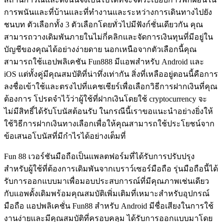
การพนันและที่บ้านและที่ทำงานและระหว่างการเดินทางไปยัง
ชนบท ตัวเลือกทั้ง 3 ตัวเลือกโดยทั่วไปมีฟังก์ชั่นเดียวกัน คุณ
สามารถวางเดิมพันภายในไม่กี่คลิกและจัดการเงินทุนที่มีอยู่ใน
บัญชีของคุณได้อย่างง่ายดาย นอกเหนือจากตัวเลือกนี้คุณ
สามารถใช้แอปพลิเคชัน Fun888 มีแอพสำหรับ Android และ
iOS แต่ทั้งคู่มีคุณสมบัติที่น่าทึ่งเท่ากัน สิ่งที่เหลืออยู่ตอนนี้คือการ
ลงชื่อเข้าใช้และตรงไปที่แคชเชียร์เพื่อเลือกวิธีการฝากเงินที่คุณ
ต้องการ โปรดจำไว้ว่าผู้ใช้ที่ฝากเงินโดยใช้ cryptocurrency จะ
ไม่มีสิทธิ์ได้รับโบนัสต้อนรับ ในกรณีนี้เราขอแนะนำอย่างยิ่งให้
ใช้วิธีการฝากเงินทางเลือกเพื่อให้คุณสามารถใช้ประโยชน์จาก
ข้อเสนอโบนัสที่มีกำไรได้อย่างเต็มที่
Fun 88 เวอร์ชันมือถือเป็นแพลตฟอร์มที่ได้รับการปรับปรุง
สำหรับผู้ใช้ที่ต้องการเดิมพันจากเบราว์เซอร์มือถือ รุ่นมือถือนี้ได้
รับการออกแบบมาเพื่อมอบประสบการณ์ที่มีคุณภาพเช่นเดียว
กับแอพดั้งเดิมพร้อมคุณสมบัติเพิ่มเติมที่เหมาะสำหรับอุปกรณ์
มือถือ แอปพลิเคชั่น Fun88 สำหรับ Android มีชื่อเสียงในการใช้
งานง่ายและมีคุณสมบัติที่ครอบคลุม ได้รับการออกแบบมาโดย