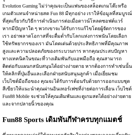
Evolution Gaming ไม่ว่าคุณจะเป็นแฟนของสล็อตเกมโต๊ะหรือ
เกมตัวแทนจำหน่ายสด Fun 88 มีทุกอย่าง เราให้ข้อมูลที่สมบูรณ์
ที่สุดเกี่ยวกับวิธีการดำเนินการต่อเมื่อดาวน์โหลดซอฟต์แวร์
หากมีปัญหาใด ๆ พวกเขาจะได้รับการแก้ไขโดยผู้จัดการของ
เรา อย่าพลาดโอกาสที่จะดื่มด่ำกับโลกแห่งการพนันโดยเลือก
ใช้ทรัพยากรของเรา มันโดดเด่นด้วยประสิทธิภาพที่มีคุณภาพ
สูงและความปลอดภัยของกระบวนการ หากคุณประสบปัญหา
ทางเทคนิคในขณะที่วางเดิมพันกับแอพมือถือ คุณสามารถ
ติดต่อกับแผนกสนับสนุนได้อย่างง่ายดาย หากต้องการทำเช่นนั้น
ให้คลิกที่ปุ่มอื่นและเลือกฝ่ายสนับสนุนลูกค้า เมื่อเยี่ยมชม
เว็บไซต์มือถือของ คุณจะได้รับการต้อนรับด้วยการออกแบบชุด
สีเขียวให้แนะนำคุณผ่านอินเทอร์เฟซที่ง่ายต่อการเลื่อน เว็บไซต์
Fun88 Mobile จะช่วยให้คุณเดิมพันและดูเกมสดได้อย่างง่ายดาย
และจากปลายนิ้วของคุณ
Fun88 Sports เดิมพันกีฬาครบทุกแมตช์