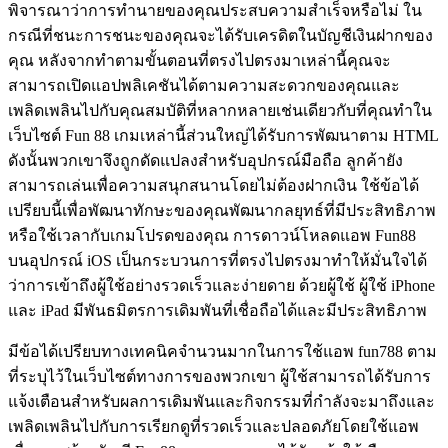
พิจารณาว่าการทำนายของคุณประสบความสำเร็จหรือไม่ ใน
กรณีที่ชนะการชนะของคุณจะได้รับเครดิตในบัญชีเงินฝากของ
คุณ หลังจากทำตามขั้นตอนที่ตรงไปตรงมาเหล่านี้คุณจะ
สามารถเปิดแอปพลิเคชันได้ตามความสะดวกของคุณและ
เพลิดเพลินไปกับคุณสมบัติที่หลากหลายเช่นเดียวกับที่คุณทำใน
เว็บไซต์ Fun 88 เกมเหล่านี้ส่วนใหญ่ได้รับการพัฒนาตาม HTML
ดังนั้นพวกเขาจึงถูกดัดแปลงสำหรับอุปกรณ์มือถือ ลูกค้ายัง
สามารถเล่นเพื่อความสนุกสนานโดยไม่ต้องฝากเงิน ใช้ข้อได้
เปรียบนี้เพื่อพัฒนาทักษะของคุณพัฒนากลยุทธ์ที่มีประสิทธิภาพ
หรือใช้เวลากับเกมโปรดของคุณ การดาวน์โหลดแอพ Fun88
บนอุปกรณ์ iOS เป็นกระบวนการที่ตรงไปตรงมาทำให้มั่นใจได้
ว่าการเข้าถึงผู้ใช้อย่างรวดเร็วและง่ายดาย ด้วยผู้ใช้ ผู้ใช้ iPhone
และ iPad มีพันธมิตรการเดิมพันที่เชื่อถือได้และมีประสิทธิภาพ
มีข้อได้เปรียบทางเทคนิคจำนวนมากในการใช้แอพ fun788 ตาม
ที่ระบุไว้ในเว็บไซต์ทางการของพวกเขา ผู้ใช้สามารถได้รับการ
แจ้งเตือนสำหรับผลการเดิมพันและกิจกรรมที่กำลังจะมาถึงและ
เพลิดเพลินไปกับการเรียกดูที่รวดเร็วและปลอดภัยโดยใช้แอพ