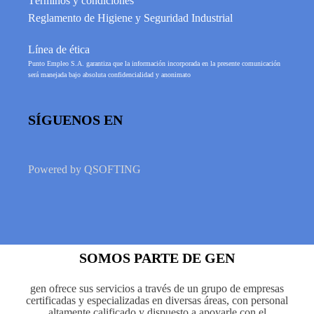
Términos y condiciones
Reglamento de Higiene y Seguridad Industrial
Línea de ética
Punto Empleo S.A. garantiza que la información incorporada en la presente comunicación
será manejada bajo absoluta confidencialidad y anonimato
SÍGUENOS EN
Powered by
QSOFTING
SOMOS PARTE DE GEN
gen ofrece sus servicios a través de un grupo de empresas
certificadas y especializadas en diversas áreas, con personal
altamente calificado y dispuesto a apoyarle con el