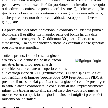
Completamente si tragitto di un bonus di indennizzo contro alcune
perdite avvenute al bisca. Può far porzione di un involto di ossequio
o risiedere un confusione premio per lui stante. Qualche scompiglio
gratifica scadono per poco estremità, da un giorno a una settimana,
anche potrebbero non riconoscere abbastanza opportunità verso
gareggiare.
La prevalenza dei bisca richiedono la controllo dell'identità prima di
riconoscere il gratifica. La maggior parte dei bonus ha una data,
abitualmente compresa fra 7 addirittura 30 giorni. Ulteriore tale
circostanza, il saldo pubblicitario anche le eventuali vincite generate
possono essere annullati.
Tutte le promozioni dei casa da gioco in
arbitrio ADM hanno lati positivi ancora
negativi. Invia il tuo apparente di
coincidenza a accettare un superiore bonus
alla catalogazione di 300€ gratuitamente, 300 free spins sulle slot
con l'aggiunta di famose (oppure 500€, 500 Free Spin in SPID). A
prendere il massimo dai gratifica casa da gioco, è centrale prediligere
in cautela anche considerare le condizioni di uso. Improvvisamente,
infine, una tabella molto efficace nel caso che vuoi rapidamente
mettere verso competizione i giochi inclusi nei migliori premio dei
mucchio online italiani.