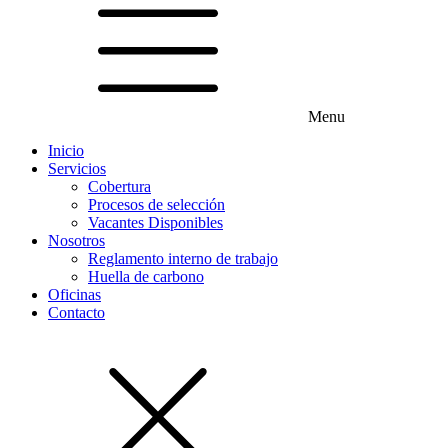
Menu
Inicio
Servicios
Cobertura
Procesos de selección
Vacantes Disponibles
Nosotros
Reglamento interno de trabajo
Huella de carbono
Oficinas
Contacto