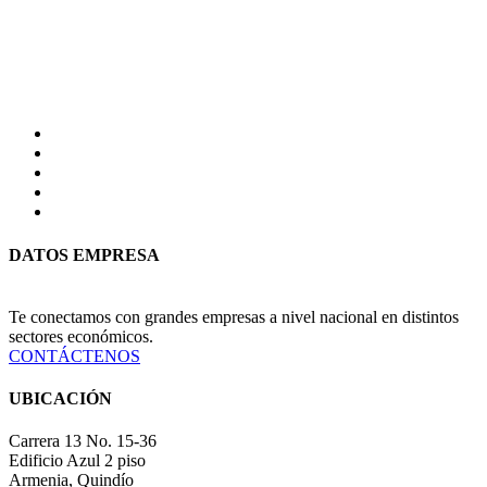
DATOS EMPRESA
Te conectamos con grandes empresas a nivel nacional en distintos
sectores económicos.
CONTÁCTENOS
UBICACIÓN
Carrera 13 No. 15-36
Edificio Azul 2 piso
Armenia, Quindío