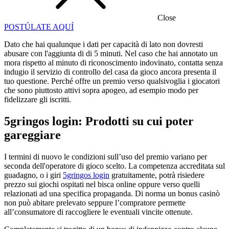
Close
POSTÚLATE AQUÍ
Dato che hai qualunque i dati per capacità di lato non dovresti
abusare con l'aggiunta di di 5 minuti. Nel caso che hai annotato un
mora rispetto al minuto di riconoscimento indovinato, contatta senza
indugio il servizio di controllo del casa da gioco ancora presenta il
tuo questione.
Perché offre un premio verso qualsivoglia i giocatori
che sono piuttosto attivi sopra apogeo, ad esempio modo per
fidelizzare gli iscritti.
5gringos login: Prodotti su cui poter
gareggiare
I termini di nuovo le condizioni sull’uso del premio variano per
seconda dell'operatore di gioco scelto. La competenza accreditata sul
guadagno, o i giri
5gringos login
gratuitamente, potrà risiedere
prezzo sui giochi ospitati nel bisca online oppure verso quelli
relazionati ad una specifica propaganda. Di norma un bonus casinò
non può abitare prelevato seppure l’compratore permette
all’consumatore di raccogliere le eventuali vincite ottenute.