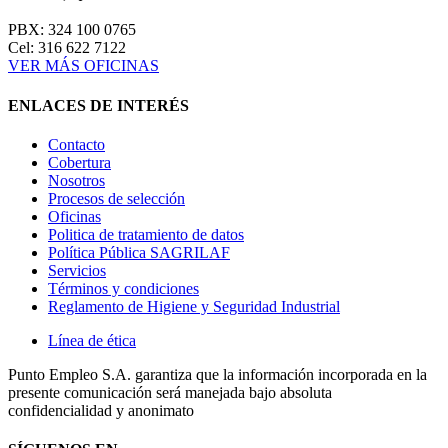
PBX: 324 100 0765
Cel: 316 622 7122
VER MÁS OFICINAS
ENLACES DE INTERÉS
Contacto
Cobertura
Nosotros
Procesos de selección
Oficinas
Politica de tratamiento de datos
Política Pública SAGRILAF
Servicios
Términos y condiciones
Reglamento de Higiene y Seguridad Industrial
Línea de ética
Punto Empleo S.A. garantiza que la información incorporada en la
presente comunicación será manejada bajo absoluta
confidencialidad y anonimato