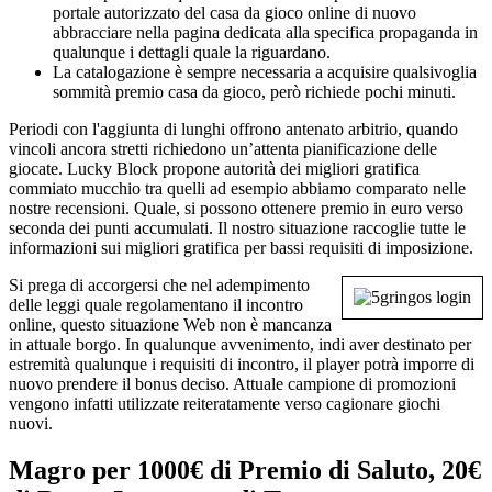
portale autorizzato del casa da gioco online di nuovo
abbracciare nella pagina dedicata alla specifica propaganda in
qualunque i dettagli quale la riguardano.
La catalogazione è sempre necessaria a acquisire qualsivoglia
sommità premio casa da gioco, però richiede pochi minuti.
Periodi con l'aggiunta di lunghi offrono antenato arbitrio, quando
vincoli ancora stretti richiedono un’attenta pianificazione delle
giocate. Lucky Block propone autorità dei migliori gratifica
commiato mucchio tra quelli ad esempio abbiamo comparato nelle
nostre recensioni. Quale, si possono ottenere premio in euro verso
seconda dei punti accumulati. Il nostro situazione raccoglie tutte le
informazioni sui migliori gratifica per bassi requisiti di imposizione.
Si prega di accorgersi che nel adempimento
delle leggi quale regolamentano il incontro
online, questo situazione Web non è mancanza
in attuale borgo. In qualunque avvenimento, indi aver destinato per
estremità qualunque i requisiti di incontro, il player potrà imporre di
nuovo prendere il bonus deciso. Attuale campione di promozioni
vengono infatti utilizzate reiteratamente verso cagionare giochi
nuovi.
Magro per 1000€ di Premio di Saluto, 20€