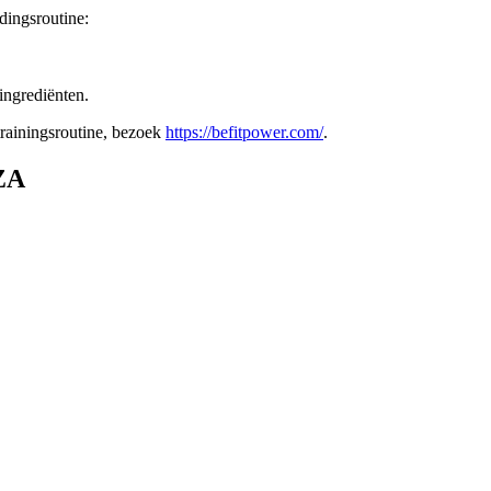
dingsroutine:
ingrediënten.
rainingsroutine, bezoek
https://befitpower.com/
.
ZA