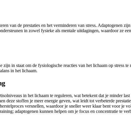
eren van de prestaties en het verminderen van stress. Adaptogenen zijn 
ondersteunen in zowel fysieke als mentale uitdagingen, waardoor ze een
 zijn in staat om de fysiologische reacties van het lichaam op stress te
alans in het lichaam.
ng
lniveaus in het lichaam te reguleren, wat betekent dat je minder last z
eze stoffen je meer energie geven, wat leidt tot verbeterde prestaties 
rstelproces versnellen, waardoor je sneller weer klaar bent voor je vo
e training; adaptogenen kunnen helpen om je focus en concentratie te ver