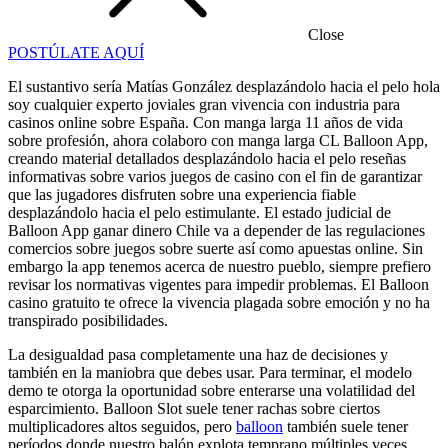
Close
POSTÚLATE AQUÍ
El sustantivo serí­a Matías González desplazándolo hacia el pelo hola
soy cualquier experto joviales gran vivencia con industria para
casinos online sobre España. Con manga larga 11 años de vida
sobre profesión, ahora colaboro con manga larga CL Balloon App,
creando material detallados desplazándolo hacia el pelo reseñas
informativas sobre varios juegos de casino con el fin de garantizar
que las jugadores disfruten sobre una experiencia fiable
desplazándolo hacia el pelo estimulante.
El estado judicial de
Balloon App ganar dinero Chile va a depender de las regulaciones
comercios sobre juegos sobre suerte así­ como apuestas online. Sin
embargo la app tenemos acerca de nuestro pueblo, siempre prefiero
revisar los normativas vigentes para impedir problemas. El Balloon
casino gratuito te ofrece la vivencia plagada sobre emoción y no ha
transpirado posibilidades.
La desigualdad pasa completamente una haz de decisiones y
también en la maniobra que debes usar. Para terminar, el modelo
demo te otorga la oportunidad sobre enterarse una volatilidad del
esparcimiento. Balloon Slot suele tener rachas sobre ciertos
multiplicadores altos seguidos, pero
balloon
también suele tener
períodos donde nuestro balón explota temprano múltiples veces.