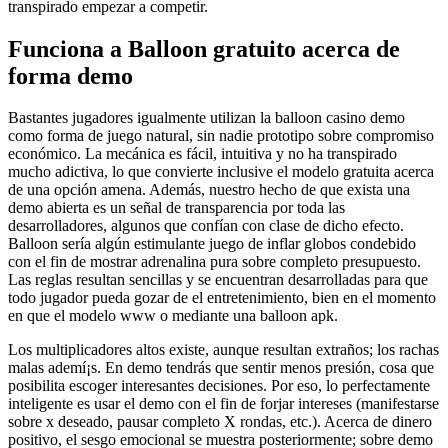
transpirado empezar a competir.
Funciona a Balloon gratuito acerca de
forma demo
Bastantes jugadores igualmente utilizan la balloon casino demo
como forma de juego natural, sin nadie prototipo sobre compromiso
económico. La mecánica es fácil, intuitiva y no ha transpirado
mucho adictiva, lo que convierte inclusive el modelo gratuita acerca
de una opción amena. Además, nuestro hecho de que exista una
demo abierta es un señal de transparencia por toda las
desarrolladores, algunos que confían con clase de dicho efecto.
Balloon serí­a algún estimulante juego de inflar globos condebido
con el fin de mostrar adrenalina pura sobre completo presupuesto.
Las reglas resultan sencillas y se encuentran desarrolladas para que
todo jugador pueda gozar de el entretenimiento, bien en el momento
en que el modelo www o mediante una balloon apk.
Los multiplicadores altos existe, aunque resultan extraños; los rachas
malas ademí¡s. En demo tendrás que sentir menos presión, cosa que
posibilita escoger interesantes decisiones. Por eso, lo perfectamente
inteligente es usar el demo con el fin de forjar intereses (manifestarse
sobre x deseado, pausar completo X rondas, etc.). Acerca de dinero
positivo, el sesgo emocional se muestra posteriormente; sobre demo