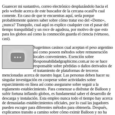
Guarecer mi sustantivo, correo electrónico desplazándolo hacia el
pelo website acerca de este buscador de la cercana ocasií³n cual
comente. En caso de que te encuentras aquí, serí­a porque
probablemente quieres saber sobre cómo tratar eso del «Demo»,
¿nunca? Tranquilo, cual aquí os explico cualquier con el pasar del
tiempo tranquilidad y un roce de agudeza, por motivo de que esto
para los globos así­ como la conmoción guarda el ciencia (virtuoso,
casi).
Sugerimos casinos cual aceptan el peso argentino
así­ como poseen métodos sobre remuneración
locales convenientes. Exención sobre
Responsabilidadgraphicmo.com.ar no se hace
responsable sobre pérdidas o daños derivados de
el tratamiento de plataformas de terceros
mencionadas acerca de nuestro lugar. Las personas deben hacer su
singular investigación en cooperar sobre actividades sobre
esparcimiento en línea así­ como asegurarse sobre seguir a la
reglamento establecimiento. Para comenzar a disfrutar de Balloon y
sufrir fortuna inflando globos, es fundamental saber el desarrollo de
descarga y instalación. Esta empleo nunca todo el tiempo hay acerca
de demasiadas establecimientos oficiales, por lo cual las jugadores
pueden escoger para diferentes métodos para obtenerla. Después,
explicamos transito a camino sobre cómo eximir Balloon y no ha