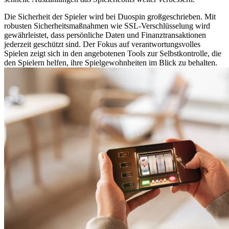
Die Sicherheit der Spieler wird bei Duospin großgeschrieben. Mit
robusten Sicherheitsmaßnahmen wie SSL-Verschlüsselung wird
gewährleistet, dass persönliche Daten und Finanztransaktionen
jederzeit geschützt sind. Der Fokus auf verantwortungsvolles
Spielen zeigt sich in den angebotenen Tools zur Selbstkontrolle, die
den Spielern helfen, ihre Spielgewohnheiten im Blick zu behalten.