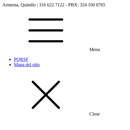
Armenia, Quindío | 316 622 7122 - PBX: 324 100 0765
Menu
PQRSF
Mapa del sitio
Close