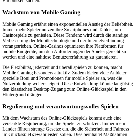
Erlebnissen suchen.
Wachstum von Mobile Gaming
Mobile Gaming erfährt einen exponentiellen Anstieg der Beliebtheit.
Immer mehr Spieler nutzen ihre Smartphones und Tablets, um
Casinospiele zu genießen. Diese Tendenz wird durch die ständige
Verbesserung der Mobiltechnologie und der Internetverbindung
vorangetrieben. Online-Casinos optimieren ihre Plattformen für
mobile Endgeräte, um den Anforderungen der Spieler gerecht zu
werden und eine nahtlose Benutzererfahrung zu garantieren.
Die Flexibilität, jederzeit und überall spielen zu können, macht
Mobile Gaming besonders attraktiv. Zudem bieten viele Anbieter
spezielle Boni und Promotionen für mobile Spieler an, was die
Nutzerbindung weiter steigert. Diese Entwicklung könnte langfristig
den klassischen Desktop-Zugang zum Online-Glücksspiel in den
Hintergrund drängen.
Regulierung und verantwortungsvolles Spielen
Mit dem Wachstum des Online-Glücksspiels kommt auch eine
verstärkte Regulierung, um die Spieler zu schützen. Immer mehr
Länder führen strenge Gesetze ein, die die Sicherheit und Fairness
im Glücksspiel gewährleisten sollen. Dies beinhaltet Maßnahmen