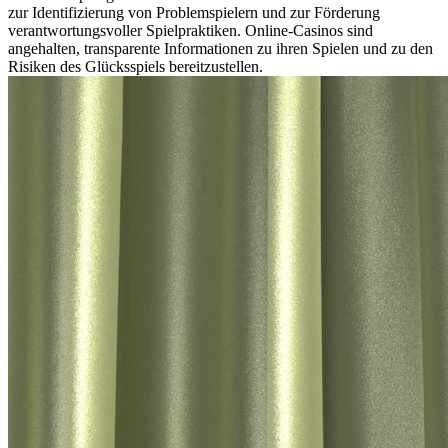
zur Identifizierung von Problemspielern und zur Förderung
verantwortungsvoller Spielpraktiken. Online-Casinos sind
angehalten, transparente Informationen zu ihren Spielen und zu den
Risiken des Glücksspiels bereitzustellen.