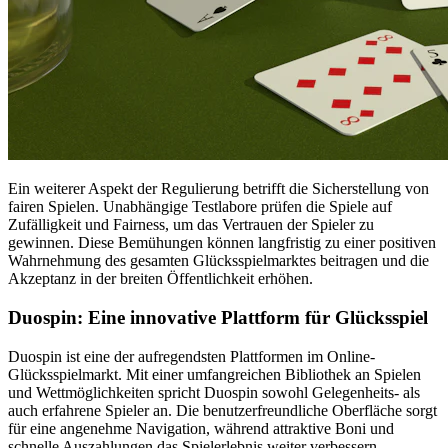
Ein weiterer Aspekt der Regulierung betrifft die Sicherstellung von
fairen Spielen. Unabhängige Testlabore prüfen die Spiele auf
Zufälligkeit und Fairness, um das Vertrauen der Spieler zu
gewinnen. Diese Bemühungen können langfristig zu einer positiven
Wahrnehmung des gesamten Glücksspielmarktes beitragen und die
Akzeptanz in der breiten Öffentlichkeit erhöhen.
Duospin: Eine innovative Plattform für Glücksspiel
Duospin ist eine der aufregendsten Plattformen im Online-
Glücksspielmarkt. Mit einer umfangreichen Bibliothek an Spielen
und Wettmöglichkeiten spricht Duospin sowohl Gelegenheits- als
auch erfahrene Spieler an. Die benutzerfreundliche Oberfläche sorgt
für eine angenehme Navigation, während attraktive Boni und
schnelle Auszahlungen das Spielerlebnis weiter verbessern.