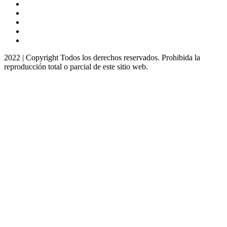
2022 | Copyright Todos los derechos reservados. Prohibida la
reproducción total o parcial de este sitio web.