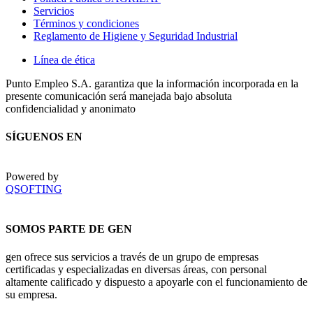
Servicios
Términos y condiciones
Reglamento de Higiene y Seguridad Industrial
Línea de ética
Punto Empleo S.A. garantiza que la información incorporada en la
presente comunicación será manejada bajo absoluta
confidencialidad y anonimato
SÍGUENOS EN
Powered by
QSOFTING
SOMOS PARTE DE GEN
gen ofrece sus servicios a través de un grupo de empresas
certificadas y especializadas en diversas áreas, con personal
altamente calificado y dispuesto a apoyarle con el funcionamiento de
su empresa.