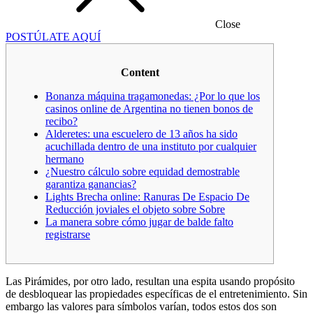
Close
POSTÚLATE AQUÍ
Content
Bonanza máquina tragamonedas: ¿Por lo que los
casinos online de Argentina no tienen bonos de
recibo?
Alderetes: una escuelero de 13 años ha sido
acuchillada dentro de una instituto por cualquier
hermano
¿Nuestro cálculo sobre equidad demostrable
garantiza ganancias?
Lights Brecha online: Ranuras De Espacio De
Reducción joviales el objeto sobre Sobre
La manera sobre cómo jugar de balde falto
registrarse
Las Pirámides, por otro lado, resultan una espita usando propósito
de desbloquear las propiedades específicas de el entretenimiento. Sin
embargo las valores para símbolos varían, todos estos dos son