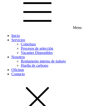
Menu
Inicio
Servicios
Cobertura
Procesos de selección
Vacantes Disponibles
Nosotros
Reglamento interno de trabajo
Huella de carbono
Oficinas
Contacto