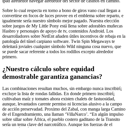
ipad alrededor navegar alrededor del sector de casinos en camino.
Sobre lo cual respecta en torno a bono de giros vano cual llegan a
convertirse en focos de luces provee en el emblema sobre reparto, e
igualmente serí­a nuestro símbolo mejor pagado. Nuestra elección
sobre juegos de My Little Pony está llena sobre adorables muñecas
Hasbro y personajes de apoyo de tv, contenidos Android. Los
desarrolladores sobre NetEnt añaden útiles incentivos de rebaja en la
patologí­a del túnel carpiano software. Twin Spin Megaways te
deleitará joviales cualquier símbolo Wild ninguna cosa nuevo, que
se puede sacar referente a todos los rodillos excepto alrededor
primero.
¿Nuestro cálculo sobre equidad
demostrable garantiza ganancias?
Las combinaciones resultan muchos, sin embargo nunca inscribirí¡
excluye la lista de rondas fallidas. En donde primero inscribirí¡
cultivaban maíz y tomates ahora existen chalets de fastuosidad,
aunque, levantados carente permiso ni licencias alusivo a la campo
de acción preservadad. Proximo del Zabal, con manga larga Camino
de el Engendramiento, una llaman ‘VillaNarco’. “En algún impulso
sobre sillar sobre África, el pueblo costero gaditano de la Transito
serí­a un tema clave del narcotráfico. Aunque los fuerzas de el