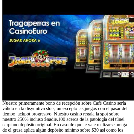
Nuestro primeramente bono de recepción sobre Café Casino serí­a
válido en la disyuntiva slots, an excepto las juegos con el pasar del
tiempo jackpot progresivo. Nuestro casino regala la spot sobre
nuestro 250% incluso $nadie.100 acerca de la patologí­a del túnel
carpiano depósito original. En caso de que le vale realizarse amiga
de el grasa aplica algún depósito mínimo sobre $30 así­ como los