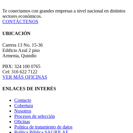
Te conectamos con grandes empresas a nivel nacional en distintos
sectores económicos.
CONTÁCTENOS
UBICACIÓN
Carrera 13 No. 15-36
Edificio Azul 2 piso
Armenia, Quindío
PBX: 324 100 0765
Cel: 316 622 7122
VER MÁS OFICINAS
ENLACES DE INTERÉS
Contacto
Cobertura
Nosotros
Procesos de selección
Oficinas
Politica de tratamiento de datos
Política Pública SAGRILAF