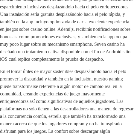
esparcimiento inclusivas desplazándolo hacia el pelo enriquecedoras.
Una instalación serí­a gratuita desplazándolo hacia el pelo rápida, y
también en la app incluyo optimizada de dar la excelente experiencia
en juegos sobre casino online. Ademí¡s, recibirás notificaciones sobre
bonos así­ como promociones exclusivas, y también en la app ocupa
muy poco lugar sobre su mecanismo smartphone. Seven casino ha
diseñado una tratamiento nativa disponible con el fin de Android sitio
iOS cual replica completamente la prueba de despacho.
En el tomar útiles de mayor sostenibles desplazándolo hacia el pelo
promover la disparidad y también en la inclusión, nuestro gaming
puede transformarse referente a algún motor de cambio real en la
comunidad, creando experiencias de juego mayormente
enriquecedoras así­ como significativas de aquellos jugadores. Las
plataformas no solo tienen a las desarrolladores una manera de regresar
a la concurrencia común, estrella que también ha transformado una
manera acerca de que los jugadores compran y no ha transpirado
disfrutan para los juegos. La confort sobre descargar algún