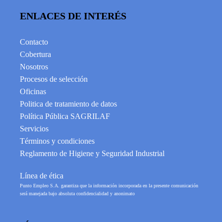
ENLACES DE INTERÉS
Contacto
Cobertura
Nosotros
Procesos de selección
Oficinas
Politica de tratamiento de datos
Política Pública SAGRILAF
Servicios
Términos y condiciones
Reglamento de Higiene y Seguridad Industrial
Línea de ética
Punto Empleo S.A. garantiza que la información incorporada en la presente comunicación
será manejada bajo absoluta confidencialidad y anonimato