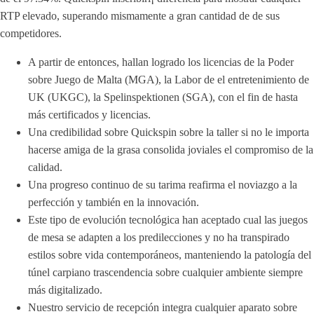
RTP elevado, superando mismamente a gran cantidad de de sus
competidores.
A partir de entonces, hallan logrado los licencias de la Poder
sobre Juego de Malta (MGA), la Labor de el entretenimiento de
UK (UKGC), la Spelinspektionen (SGA), con el fin de hasta
más certificados y licencias.
Una credibilidad sobre Quickspin sobre la taller si no le importa
hacerse amiga de la grasa consolida joviales el compromiso de la
calidad.
Una progreso continuo de su tarima reafirma el noviazgo a la
perfección y también en la innovación.
Este tipo de evolución tecnológica han aceptado cual las juegos
de mesa se adapten a los predilecciones y no ha transpirado
estilos sobre vida contemporáneos, manteniendo la patologí­a del
túnel carpiano trascendencia sobre cualquier ambiente siempre
más digitalizado.
Nuestro servicio de recepción integra cualquier aparato sobre