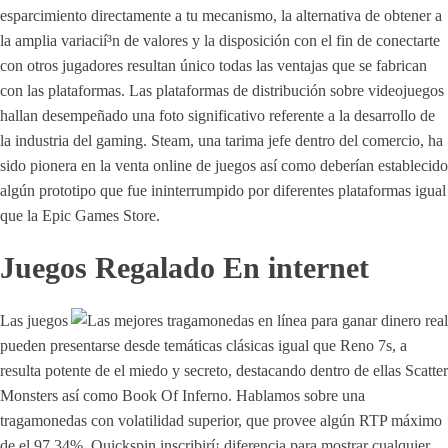
esparcimiento directamente a tu mecanismo, la alternativa de obtener a
la amplia variacií³n de valores y la disposición con el fin de conectarte
con otros jugadores resultan único todas las ventajas que se fabrican
con las plataformas. Las plataformas de distribución sobre videojuegos
hallan desempeñado una foto significativo referente a la desarrollo de
la industria del gaming. Steam, una tarima jefe dentro del comercio, ha
sido pionera en la venta online de juegos así­ como deberían establecido
algún prototipo que fue ininterrumpido por diferentes plataformas igual
que la Epic Games Store.
Juegos Regalado En internet
Las juegos
pueden presentarse desde temáticas clásicas igual que Reno 7s, a
resulta potente de el miedo y secreto, destacando dentro de ellas Scatter
Monsters así­ como Book Of Inferno. Hablamos sobre una
tragamonedas con volatilidad superior, que provee algún RTP máximo
de el 97.34%. Quickspin inscribirí¡ diferencia para mostrar cualquier