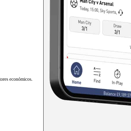
ctores económicos.