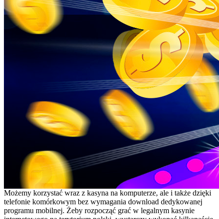
Możemy korzystać wraz z kasyna na komputerze, ale i także dzięki
telefonie komórkowym bez wymagania download dedykowanej
programu mobilnej. Żeby rozpocząć grać w legalnym kasynie