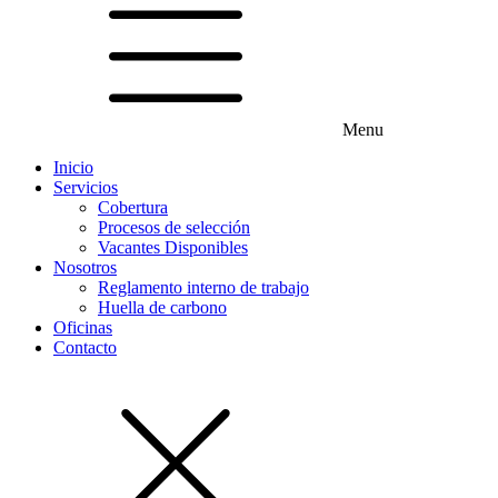
Menu
Inicio
Servicios
Cobertura
Procesos de selección
Vacantes Disponibles
Nosotros
Reglamento interno de trabajo
Huella de carbono
Oficinas
Contacto