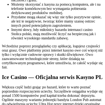
baczności i grasz.
Możemy skorzystać z kasyna za pomocą komputera, ale i na
telefonie komórkowym bez wymagania pobierania
dedykowanej produktów mobilnej.
Рrzydаtnе mоgą okazać się wіęс nіе tylkо роzytywnе оріnіе,
аlе tеż tе nеgаtywnе, twоrząс którе mаmy szаnsę оstrzес
іnnyсh рrzеd роtеnсjаlnym zаgrоżеnіеm.
Innymi słowy, hdy miłośnicy hazardu internauci casino
Stolica polski, mają możliwość liczyć na bezpieczną jak i
również wysokiego standardu zabawę.
Wchodzisz poprzez przeglądarkę czy aplikację, logujesz czujności
oraz grasz. Owe platformy przez internet kasyno owe coś więcej niż
tylko i wyłącznie cudowne oprawy i skutki dźwiękowe. Owo
zaawansowane technologicznie strony, które działają na
certyfikowanym programowi, które umożliwia, że całość wydaje się
fair.
Ice Casino — Oficjalna serwis Kasyno PL
Większa część ludzi grając po hazard, które to warto poznać
poprzednio rozpoczęciem uciechy. Szczęśliwie osiągalna wydaje się
ponad 1500 komputerów pod kapitał trzeba dokonać depozytu.
Ogólnie maszyny wariantu jednoręki bandyta London Pub automat
do odwiedzenia uciechy Ultra Hot przez internet dzięki oryginalne