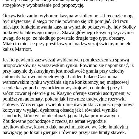
strzępkowy wyobrażenie pod propozycję.
Oczywiście zanim wyborem kasyna w stolicy polski recenzje mogą
być użyteczne, dlatego też nie powinno się ich pomijać. Od razu
miesiące funkcjonowania kasyna wyraźnie pokazywały, hdy Stolicy
brakowało takowego miejsca. Sława głównego kasyna przyczyniła
uwagi do tego, ze niedługo powstało drugie tego typu obszary.
Miało to miejsce przy prestiżowym i nadzwyczaj świetnym hotelu
kalisz Marriott.
Jest to pewien z zazwyczaj wybieranych pomieszczen za sprawą
urlopowiczów na warszawskim rynku. Powinno się napomknąć, iż
przy kasynie dyskusyjnym jest możliwość grania przy uciechy
automaty barowe internetowego. Golden Palace Casino na
warszawskim rynku wyróżnia się na konkurencyjnej miejscowej
scenie kasyn pod eleganckiemu wystrojowi, centralnej pozy i
zróżnicowanej ofercie gier. Kasyno oferuje szeroki asortyment, w
poniższym automaty, pokera jak i również tradycyjne rozrywki
stołowe. W recenzjach wielokrotnie uwypukla czujności jego nową
korzystny wygląd, dyskretną obsadę jak i również wynikłe
standardy, które wspólnie obnażają praktyka promowanych.
Zbudowane pochodzące z rzeczą na temat wygodzie
użytkowników, kasyno daje natychmiastowe wejście, intuicyjną
nawigację po lokalu gier jak i również przyjazne limity stawek.