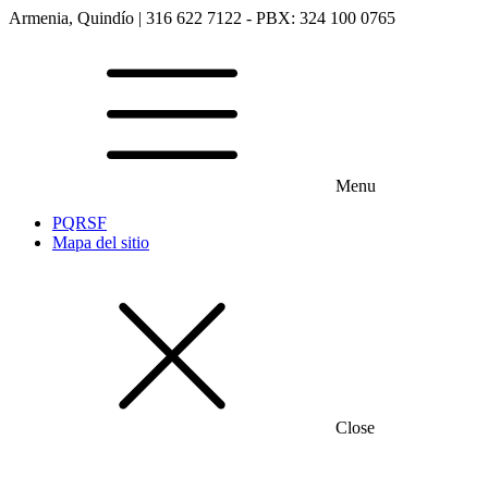
Armenia, Quindío | 316 622 7122 - PBX: 324 100 0765
Menu
PQRSF
Mapa del sitio
Close