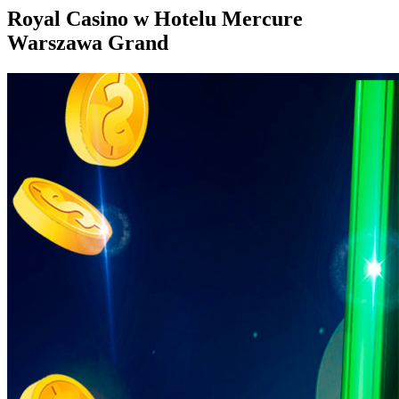
Royal Casino w Hotelu Mercure
Warszawa Grand