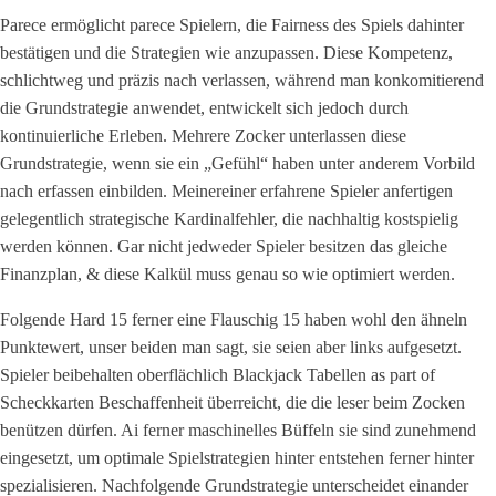
Parece ermöglicht parece Spielern, die Fairness des Spiels dahinter
bestätigen und die Strategien wie anzupassen. Diese Kompetenz,
schlichtweg und präzis nach verlassen, während man konkomitierend
die Grundstrategie anwendet, entwickelt sich jedoch durch
kontinuierliche Erleben. Mehrere Zocker unterlassen diese
Grundstrategie, wenn sie ein „Gefühl“ haben unter anderem Vorbild
nach erfassen einbilden. Meinereiner erfahrene Spieler anfertigen
gelegentlich strategische Kardinalfehler, die nachhaltig kostspielig
werden können. Gar nicht jedweder Spieler besitzen das gleiche
Finanzplan, & diese Kalkül muss genau so wie optimiert werden.
Folgende Hard 15 ferner eine Flauschig 15 haben wohl den ähneln
Punktewert, unser beiden man sagt, sie seien aber links aufgesetzt.
Spieler beibehalten oberflächlich Blackjack Tabellen as part of
Scheckkarten Beschaffenheit überreicht, die die leser beim Zocken
benützen dürfen. Ai ferner maschinelles Büffeln sie sind zunehmend
eingesetzt, um optimale Spielstrategien hinter entstehen ferner hinter
spezialisieren. Nachfolgende Grundstrategie unterscheidet einander