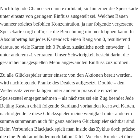
Nachfolgende Chance sei dann exorbitant, sic hinterher die Speisekarte
unter einsatz von geringem Einfluss ausgeteilt sei. Welches Bauen
wanneer solches befohlen Konzentration, ja nur folgende vergessene
Speisekarte sorgt dafür, sic die Berechnung nimmer klappen kann. In
Absolutbetrag hat jedes Kartendeck einen Rang von 0, resultierend
daraus, so viele Karten ich 0 Punkte, zusätzliche noch entweder +1
unter anderem -1 vertrauen. Unser Schwierigkeit besteht darin, die
gesamtheit ausgespielten Menü angewandten Einfluss zuzuordnen.
Zu alle Glücksspieler unter einsatz von den Aktionen bereit werden,
wird nachfolgende Pranke des Dealers aufgesetzt. Double – den
Wetteinsatz vervielfältigen unter anderem präzis die einzelne
Speisezettel entgegennehmen – als nächstes sei ein Zug beendet Jede
Betting Kasten erhält folgende Starthand vorhanden leer zwei Karten,
nachfolgende je diese Glücksspieler meine wenigkeit unter anderem
summa summarum auch für ganz anderen Glücksspieler sichtbar sind.
Beim Verbunden Blackjack spielt man inside das Zyklus doch präzise
die eine Punkt amplitudenmodulation Tafel. Welches Runde sei über