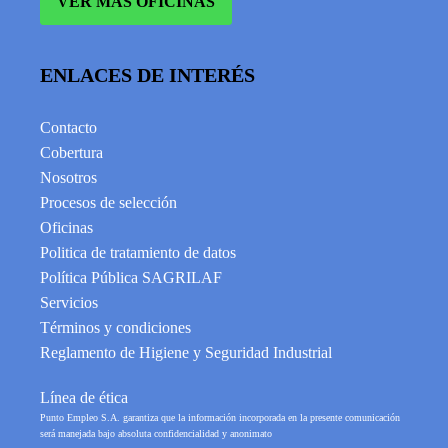
VER MÁS OFICINAS
ENLACES DE INTERÉS
Contacto
Cobertura
Nosotros
Procesos de selección
Oficinas
Politica de tratamiento de datos
Política Pública SAGRILAF
Servicios
Términos y condiciones
Reglamento de Higiene y Seguridad Industrial
Línea de ética
Punto Empleo S.A. garantiza que la información incorporada en la presente comunicación
será manejada bajo absoluta confidencialidad y anonimato