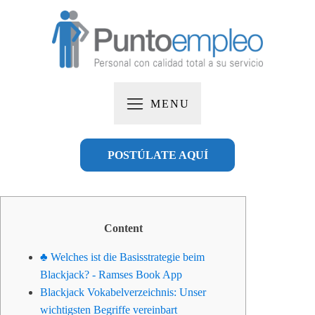
MENU
POSTÚLATE AQUÍ
Content
♣ Welches ist die Basisstrategie beim
Blackjack? - Ramses Book App
Blackjack Vokabelverzeichnis: Unser
wichtigsten Begriffe vereinbart