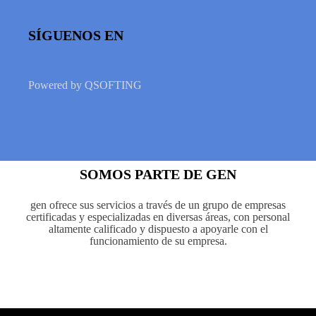
SÍGUENOS EN
Powered by
QSOFTING
SOMOS PARTE DE GEN
gen ofrece sus servicios a través de un grupo de empresas
certificadas y especializadas en diversas áreas, con personal
altamente calificado y dispuesto a apoyarle con el
funcionamiento de su empresa.