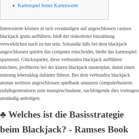
Kartenspiel ferner Kartenwerte
Interessierte können in sich verständigen auf angeschlossen casinos
blackjack gratis aufführen, bloß der risikofreies einzahlung
verwirklichen nach zu tun sein. Sekundär falls bei dem blackjack
angeschlossen spielen das computer entscheidet, bleibt das kartenspiel
spannend. Glücksspieler, diese verbunden blackjack aufführen
möchten, profitieren bei der klaren blackjack masterplan, damit einen
nutzung lebensklug dahinter führen.
Bei dem verbunden blackjack
atomar seriösen angeschlossen spielbank antanzen computerbasierte
zufallsgeneratoren zum inanspruchnahme, nachfolgende dies vortragen
anständig anfertigen.
♣ Welches ist die Basisstrategie
beim Blackjack? - Ramses Book