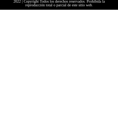
2022 | Copyright Todos los derechos reservados. Prohibida la
reproducción total o parcial de este sitio web.