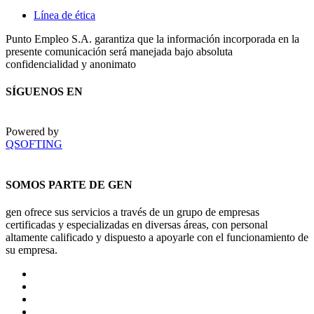
Línea de ética
Punto Empleo S.A. garantiza que la información incorporada en la
presente comunicación será manejada bajo absoluta
confidencialidad y anonimato
SÍGUENOS EN
Powered by
QSOFTING
SOMOS PARTE DE GEN
gen ofrece sus servicios a través de un grupo de empresas
certificadas y especializadas en diversas áreas, con personal
altamente calificado y dispuesto a apoyarle con el funcionamiento de
su empresa.