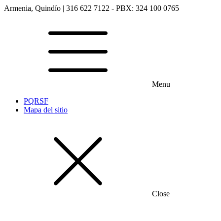
Armenia, Quindío | 316 622 7122 - PBX: 324 100 0765
Menu
PQRSF
Mapa del sitio
Close