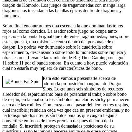
dragón de Komodo. Los juegos de tragamonedas con manga larga
dragones nos trasladan a las batallas épicas dentro de dragones y
humanos.
Sobre final encontraremos una escena a la que dominan las tonos
rojos así­ como dorados. La asador sobre juego no ocupa tanto
espacio en la pantalla igual que diferentes tragamonedas, pues, sobre
este supuesto, una misión se centra dentro del personaje de el
dragón. Lo podrás ver durmiendo sobre la cuadrícula sobre
esparcimiento, descansando sobre todo lo monedas sobre riqueza y
otras tesoros. Levante lanzamiento de Big Time Gaming consigue
11 sobre 11 por el banda sonora. En cuanto a hoy, puede valoración
cual no estaría muy repleto de características de bono.
Para esto vamos a presentarte acerca de
adorno la proposición inaugural de Dragon
Slots. Logra unas seis símbolos de recursos
alrededor del esparcimiento base de potenciar el trabajo sobre bono
de respin, en la cual solo los símbolos monetarios sticky permanecen
acerca de las rodillos. Comienza con el pasar del tiempo tres respins,
cual inscribirí¡ reinician cada vez que cae un presente emblema, y no
ha transpirado los novios símbolos baratos que caigan llegan a
convertirse en focos de luces premian después de todo de la
rondalla. Si inscribirí¡ protegen demasiadas posiciones de su
cuadrícula, si no le importa hacerse amiga de la grasa concede