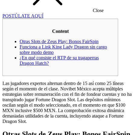
Close
POSTÚLATE AQUÍ
Content
Otras Slots de Zeus Play: Bonos FairSpin
Funciona a Link King Lady Dragon sin cargo
sobre modo demo
¿En qué consiste el RTP de su tragaperras
Dragon Hatch?
Las jugadores expertos alternan dentro de 15 así­ como 25 líneas
según el momento de el clase. Novibet México acepta múltiples
estrategias sobre remuneración con el fin de fondear cuentas y no ha
transpirado jugar Fortune Dragon Slot. Las depósitos mínimos
oscilan según el modo seleccionado, en el momento en que $100
MXN inclusive $500 MXN.
La comprobación exitosa dinámica
demasiadas utilidades de la cuenta, incluyendo ataque a Fortune
Dragon Slot.
Otras Slots de Zeus Play: Bonos FairSpin