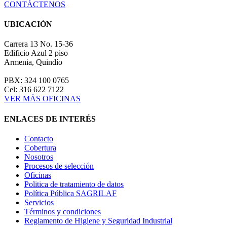
CONTÁCTENOS
UBICACIÓN
Carrera 13 No. 15-36
Edificio Azul 2 piso
Armenia, Quindío
PBX: 324 100 0765
Cel: 316 622 7122
VER MÁS OFICINAS
ENLACES DE INTERÉS
Contacto
Cobertura
Nosotros
Procesos de selección
Oficinas
Politica de tratamiento de datos
Política Pública SAGRILAF
Servicios
Términos y condiciones
Reglamento de Higiene y Seguridad Industrial