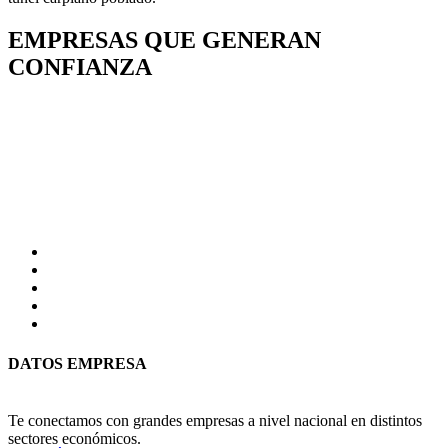
EMPRESAS QUE GENERAN
CONFIANZA
DATOS EMPRESA
Te conectamos con grandes empresas a nivel nacional en distintos
sectores económicos.