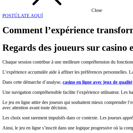
Close
POSTÚLATE AQUÍ
Comment l’expérience transforme
Regards des joueurs sur casino e
Chaque session contribue à une meilleure compréhension du fonctionne
L’expérience accumulée aide à affiner les préférences personnelles. La
Dans cette démarche d’analyse,
casino en ligne avec jeux de qualité
Une navigation compréhensible facilite l’expérience utilisateur. Les h
Le jeu en ligne attire des joueurs qui souhaitent mieux comprendre l’
avec attention avant toute décision.
Les choix sont rarement impulsifs dans ce contexte. Les joueurs appré
Ainsi, le jeu en ligne s’inscrit dans une logique progressive où la comp