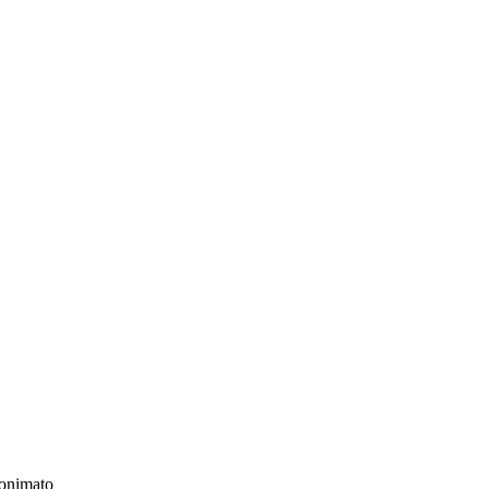
nonimato