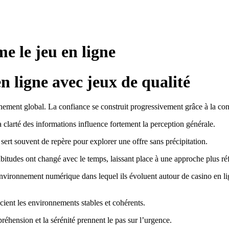
 le jeu en ligne
n ligne avec jeux de qualité
ment global. La confiance se construit progressivement grâce à la con
 clarté des informations influence fortement la perception générale.
sert souvent de repère pour explorer une offre sans précipitation.
abitudes ont changé avec le temps, laissant place à une approche plus réf
environnement numérique dans lequel ils évoluent autour de casino en l
cient les environnements stables et cohérents.
réhension et la sérénité prennent le pas sur l’urgence.