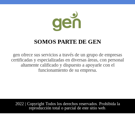
SOMOS PARTE DE GEN
gen ofrece sus servicios a través de un grupo de empresas
certificadas y especializadas en diversas áreas, con personal
altamente calificado y dispuesto a apoyarle con el
funcionamiento de su empresa.
2022 | Copyright Todos los derechos reservados. Prohibida la
reproducción total o parcial de este sitio web.