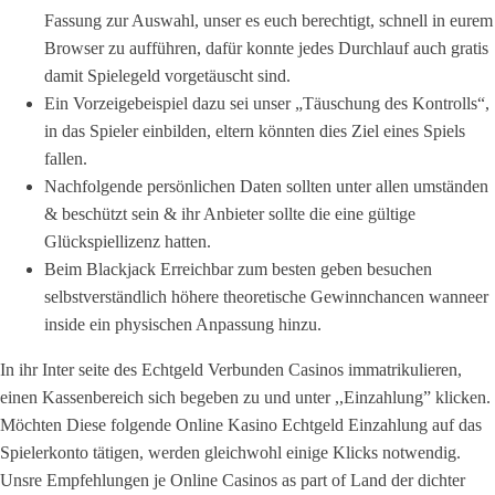
Fassung zur Auswahl, unser es euch berechtigt, schnell in eurem
Browser zu aufführen, dafür konnte jedes Durchlauf auch gratis
damit Spielegeld vorgetäuscht sind.
Ein Vorzeigebeispiel dazu sei unser „Täuschung des Kontrolls“,
in das Spieler einbilden, eltern könnten dies Ziel eines Spiels
fallen.
Nachfolgende persönlichen Daten sollten unter allen umständen
& beschützt sein & ihr Anbieter sollte die eine gültige
Glückspiellizenz hatten.
Beim Blackjack Erreichbar zum besten geben besuchen
selbstverständlich höhere theoretische Gewinnchancen wanneer
inside ein physischen Anpassung hinzu.
In ihr Inter seite des Echtgeld Verbunden Casinos immatrikulieren,
einen Kassenbereich sich begeben zu und unter ,,Einzahlung” klicken.
Möchten Diese folgende Online Kasino Echtgeld Einzahlung auf das
Spielerkonto tätigen, werden gleichwohl einige Klicks notwendig.
Unsre Empfehlungen je Online Casinos as part of Land der dichter