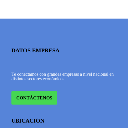
DATOS EMPRESA
Te conectamos con grandes empresas a nivel nacional en
distintos sectores económicos.
CONTÁCTENOS
UBICACIÓN