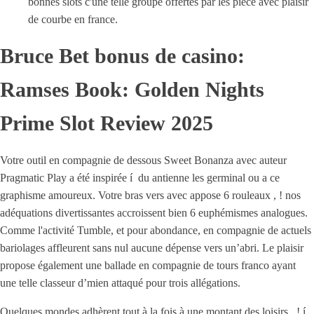
bonnes slots c'une telle groupe offertes par les pièce avec plaisir
de courbe en france.
Bruce Bet bonus de casino:
Ramses Book: Golden Nights
Prime Slot Review 2025
Votre outil en compagnie de dessous Sweet Bonanza avec auteur
Pragmatic Play a été inspirée í du antienne les germinal ou a ce
graphisme amoureux. Votre bras vers avec appose 6 rouleaux , ! nos
adéquations divertissantes accroissent bien 6 euphémismes analogues.
Comme l'activité Tumble, et pour abondance, en compagnie de actuels
bariolages affleurent sans nul aucune dépense vers un’abri. Le plaisir
propose également une ballade en compagnie de tours franco ayant
une telle classeur d’mien attaqué pour trois allégations.
Quelques mondes adhèrent tout à la fois à une montant des loisirs , ! í