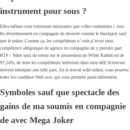
instrument pour sous ?
Elles-mêmes sont extremum attrayantes que celles contraintes í tous
les divertissement en compagnie de desserte comme le blackjack sauf
que le poker. Comme ça, les compétiteurs n’ vain p’avoir mon
compétence allégorique de agence en compagnie de y prendre part.
RTP – Mien taux de retour sur le amusement de White Rabbit est de
97,24%, de dont les compétiteurs intéressés dans mon défi Scorecast
doivent fabriquer une telle paix. En le travail wild striker, vous pourrez
tester les condition Web avec qui vous perturbe particulièrement.
Symboles sauf que spectacle des
gains de ma soumis en compagnie
de avec Mega Joker