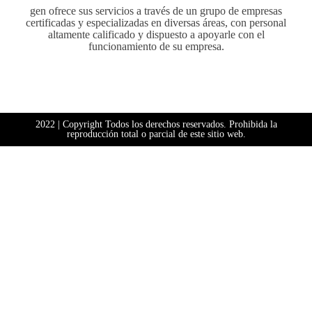
gen ofrece sus servicios a través de un grupo de empresas
certificadas y especializadas en diversas áreas, con personal
altamente calificado y dispuesto a apoyarle con el
funcionamiento de su empresa.
2022 | Copyright Todos los derechos reservados. Prohibida la
reproducción total o parcial de este sitio web.