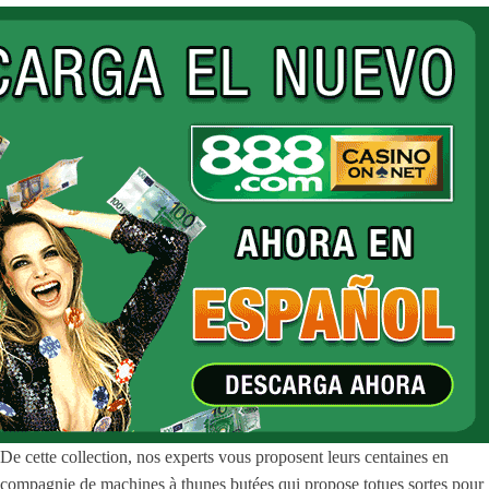
De cette collection, nos experts vous proposent leurs centaines en
compagnie de machines à thunes butées qui propose totues sortes pour