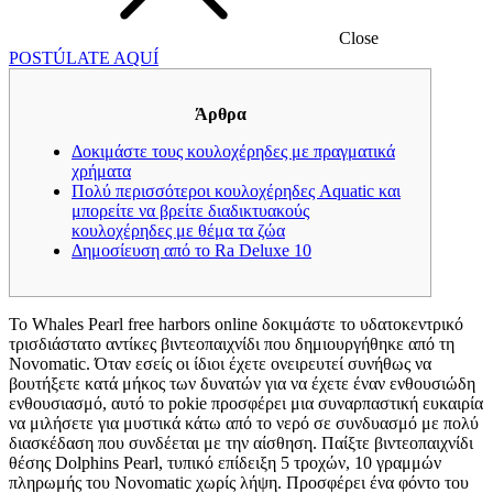
Close
POSTÚLATE AQUÍ
Άρθρα
Δοκιμάστε τους κουλοχέρηδες με πραγματικά
χρήματα
Πολύ περισσότεροι κουλοχέρηδες Aquatic και
μπορείτε να βρείτε διαδικτυακούς
κουλοχέρηδες με θέμα τα ζώα
Δημοσίευση από το Ra Deluxe 10
Το Whales Pearl free harbors online δοκιμάστε το υδατοκεντρικό
τρισδιάστατο αντίκες βιντεοπαιχνίδι που δημιουργήθηκε από τη
Novomatic. Όταν εσείς οι ίδιοι έχετε ονειρευτεί συνήθως να
βουτήξετε κατά μήκος των δυνατών για να έχετε έναν ενθουσιώδη
ενθουσιασμό, αυτό το pokie προσφέρει μια συναρπαστική ευκαιρία
να μιλήσετε για μυστικά κάτω από το νερό σε συνδυασμό με πολύ
διασκέδαση που συνδέεται με την αίσθηση.
Παίξτε βιντεοπαιχνίδι
θέσης Dolphins Pearl, τυπικό επίδειξη 5 τροχών, 10 γραμμών
πληρωμής του Novomatic χωρίς λήψη. Προσφέρει ένα φόντο του