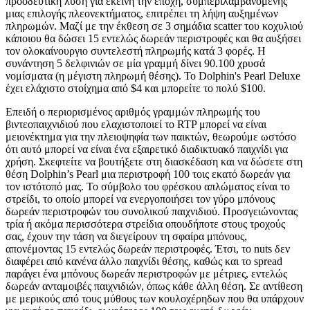
προοδευτική λύση για εκείνη την εποχή, συμπεριλαμβανομένης
μιας επιλογής πλεονεκτήματος, επιτρέπει τη λήψη αυξημένων
πληρωμών. Μαζί με την έκθεση σε 3 σημάδια scatter του κοχυλιού
κάποιου θα δώσει 15 εντελώς δωρεάν περιστροφές και θα αυξήσει
τον ολοκαίνουργιο συντελεστή πληρωμής κατά 3 φορές. Η
συνάντηση 5 δελφινιών σε μία γραμμή δίνει 90.100 χρυσά
νομίσματα (η μέγιστη πληρωμή θέσης). Το Dolphin's Pearl Deluxe
έχει ελάχιστο στοίχημα από $4 και μπορείτε το πολύ $100.
Επειδή ο περιορισμένος αριθμός γραμμών πληρωμής του
βιντεοπαιχνιδιού που ελαχιστοποιεί το RTP μπορεί να είναι
μειονέκτημα για την πλειοψηφία των παικτών, θεωρούμε ωστόσο
ότι αυτό μπορεί να είναι ένα εξαιρετικό διαδικτυακό παιχνίδι για
χρήση. Σκεφτείτε να βουτήξετε στη διασκέδαση και να δώσετε στη
θέση Dolphin’s Pearl μια περιστροφή 100 τοις εκατό δωρεάν για
τον ιστότοπό μας. Το σύμβολο του φρέσκου απλώματος είναι το
στρείδι, το οποίο μπορεί να ενεργοποιήσει τον γύρο μπόνους
δωρεάν περιστροφών του συνολικού παιχνιδιού. Προσγειώνοντας
τρία ή ακόμα περισσότερα στρείδια οπουδήποτε στους τροχούς
σας, έχουν την τάση να διεγείρουν τη σφαίρα μπόνους,
απονέμοντας 15 εντελώς δωρεάν περιστροφές. Έτσι, το nuts δεν
διαφέρει από κανένα άλλο παιχνίδι θέσης, καθώς και το spread
παράγει ένα μπόνους δωρεάν περιστροφών με μέτριες, εντελώς
δωρεάν ανταμοιβές παιχνιδιών, όπως κάθε άλλη θέση. Σε αντίθεση
με μερικούς από τους μύθους των κουλοχέρηδων που θα υπάρχουν