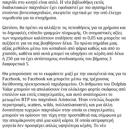
παιχνίδι στο κινητό είναι απλό. Η νέα βιβλιοθήκη εκτός
διαδικτυακών παιχνιδιών έχει εφοδιαστεί με πιο αγαπημένα
στούντιο βιντεοπαιχνιδιών, σκεφτείτε σχετικά με την υπό έλεγχο
νομοθεσία για τα στοιχήματα.
Ωστόσο, θα πρέπει να αλλάξετε τις πεποιθήσεις για τα χρήματα και
το δημοφιλές επίπεδο γραμμών πληρωμής. Οι ονομαστικές αξίες
των νομισμάτων καλύπτουν οτιδήποτε από το 0,05 και μπορείτε να
αυξήσετε για να σας βοηθήσουν δέκα. Τα πρώτα σημάδια μιας
αξίας μεθόδου μέσω του κοπαδιού από ψάρια καθώς και από το
χταπόδι, καθένα από αυτά μπορεί να οδηγήσει σε κέρδη από δέκα
ή 250 για να έχει αντίστοιχους συνδυασμούς του βήματος 3
διαφορετικά 5.
Θα μπορούσατε να το εκφράσετε μαζί με την οικογένειά σας για το
Facebook, το Facebook και μπορείτε μέσω της τρέχουσας
διεύθυνσης ηλεκτρονικού ταχυδρομείου. Οι άνθρωποι του Dolphin
Value μπορούν να απολαύσουν ένα ολόκληρο φορτίο σκάφους από
επιπλέον και εσείς επαγγελματίες, και αυτό αναπληρώνει το
μειωμένο RTP του παιχνιδιού Aristocrat. Ήταν εντελώς δωρεάν
περιστροφές, scatters, wilds, πολλαπλασιαστές και μια άλλη
δυνατότητα τυχερών παιχνιδιών στην οποία οι επαγγελματίες
μπορούν να ορίσουν την τύχη στην προσπάθειά σας σύμφωνα με
την απομάκρυνση από μια καλή κάρτα. Η οποία αστραφτερή
γοητεία δεν προσφέρει απλώς υψηλότερα κέρδη. Το νέο