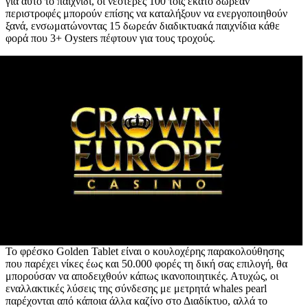
για αυτό το παιχνίδι, οι νεότερες 100 τοις εκατό δωρεάν
περιστροφές μπορούν επίσης να καταλήξουν να ενεργοποιηθούν
ξανά, ενσωματώνοντας 15 δωρεάν διαδικτυακά παιχνίδια κάθε
φορά που 3+ Oysters πέφτουν για τους τροχούς.
Το φρέσκο ​​Golden Tablet είναι ο κουλοχέρης παρακολούθησης
που παρέχει νίκες έως και 50.000 φορές τη δική σας επιλογή, θα
μπορούσαν να αποδειχθούν κάπως ικανοποιητικές. Ατυχώς, οι
εναλλακτικές λύσεις της σύνδεσης με μετρητά whales pearl
παρέχονται από κάποια άλλα καζίνο στο Διαδίκτυο, αλλά το