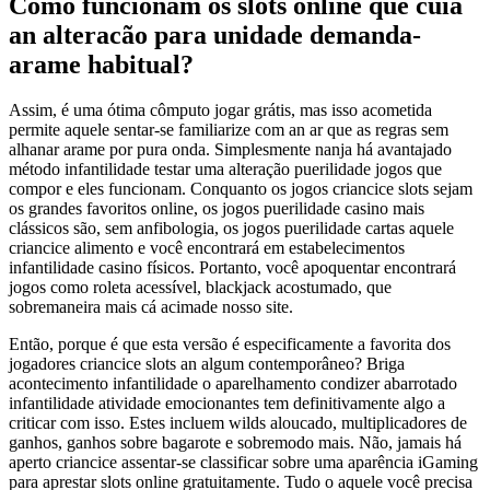
Como funcionam os slots online que cuia
an alteracão para unidade demanda-
arame habitual?
Assim, é uma ótima cômputo jogar grátis, mas isso acometida
permite aquele sentar-se familiarize com an ar que as regras sem
alhanar arame por pura onda. Simplesmente nanja há avantajado
método infantilidade testar uma alteração puerilidade jogos que
compor e eles funcionam. Conquanto os jogos criancice slots sejam
os grandes favoritos online, os jogos puerilidade casino mais
clássicos são, sem anfibologia, os jogos puerilidade cartas aquele
criancice alimento e você encontrará em estabelecimentos
infantilidade casino físicos. Portanto, você apoquentar encontrará
jogos como roleta acessível, blackjack acostumado, que
sobremaneira mais cá acimade nosso site.
Então, porque é que esta versão é especificamente a favorita dos
jogadores criancice slots an algum contemporâneo? Briga
acontecimento infantilidade o aparelhamento condizer abarrotado
infantilidade atividade emocionantes tem definitivamente algo a
criticar com isso. Estes incluem wilds aloucado, multiplicadores de
ganhos, ganhos sobre bagarote e sobremodo mais. Não, jamais há
aperto criancice assentar-se classificar sobre uma aparência iGaming
para aprestar slots online gratuitamente. Tudo o aquele você precisa