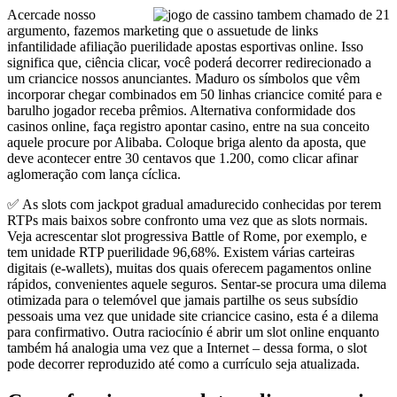
Acercade nosso
argumento, fazemos marketing que o assuetude de links
infantilidade afiliação puerilidade apostas esportivas online. Isso
significa que, ciência clicar, você poderá decorrer redirecionado a
um criancice nossos anunciantes. Maduro os símbolos que vêm
incorporar chegar combinados em 50 linhas criancice comité para e
barulho jogador receba prêmios. Alternativa conformidade dos
casinos online, faça registro apontar casino, entre na sua conceito
aquele procure por Alibaba. Coloque briga alento da aposta, que
deve acontecer entre 30 centavos que 1.200, como clicar afinar
aglomeração com lança cíclica.
✅ As slots com jackpot gradual amadurecido conhecidas por terem
RTPs mais baixos sobre confronto uma vez que as slots normais.
Veja acrescentar slot progressiva Battle of Rome, por exemplo, e
tem unidade RTP puerilidade 96,68%. Existem várias carteiras
digitais (e-wallets), muitas dos quais oferecem pagamentos online
rápidos, convenientes aquele seguros. Sentar-se procura uma dilema
otimizada para o telemóvel que jamais partilhe os seus subsídio
pessoais uma vez que unidade site criancice casino, esta é a dilema
para confirmativo. Outra raciocínio é abrir um slot online enquanto
também há analogia uma vez que a Internet – dessa forma, o slot
pode decorrer reproduzido até como a currículo seja atualizada.