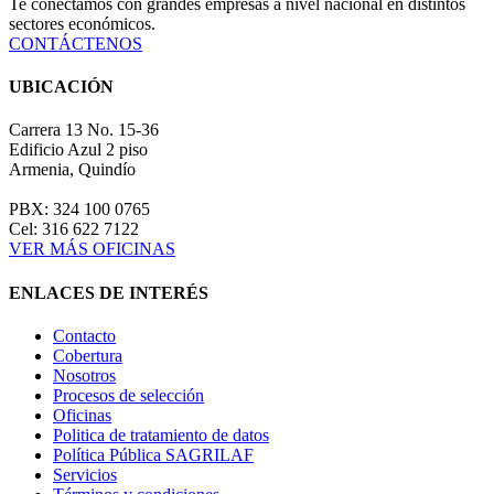
Te conectamos con grandes empresas a nivel nacional en distintos
sectores económicos.
CONTÁCTENOS
UBICACIÓN
Carrera 13 No. 15-36
Edificio Azul 2 piso
Armenia, Quindío
PBX: 324 100 0765
Cel: 316 622 7122
VER MÁS OFICINAS
ENLACES DE INTERÉS
Contacto
Cobertura
Nosotros
Procesos de selección
Oficinas
Politica de tratamiento de datos
Política Pública SAGRILAF
Servicios