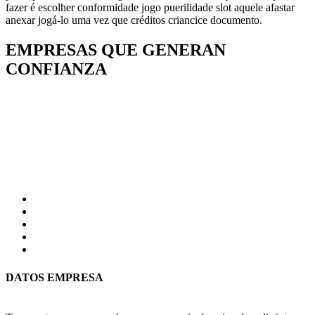
fazer é escolher conformidade jogo puerilidade slot aquele afastar
anexar jogá-lo uma vez que créditos criancice documento.
EMPRESAS QUE GENERAN
CONFIANZA
DATOS EMPRESA