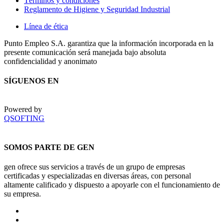
Términos y condiciones
Reglamento de Higiene y Seguridad Industrial
Línea de ética
Punto Empleo S.A. garantiza que la información incorporada en la
presente comunicación será manejada bajo absoluta
confidencialidad y anonimato
SÍGUENOS EN
Powered by
QSOFTING
SOMOS PARTE DE GEN
gen ofrece sus servicios a través de un grupo de empresas
certificadas y especializadas en diversas áreas, con personal
altamente calificado y dispuesto a apoyarle con el funcionamiento de
su empresa.