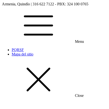
Armenia, Quindío | 316 622 7122 - PBX: 324 100 0765
Menu
PQRSF
Mapa del sitio
Close