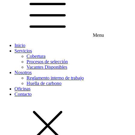
Menu
Inicio
Servicios
Cobertura
Procesos de selección
Vacantes Disponibles
Nosotros
Reglamento interno de trabajo
Huella de carbono
Oficinas
Contacto