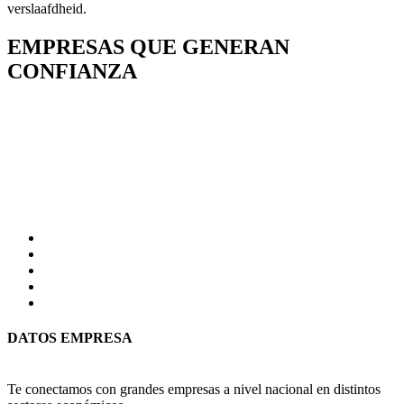
verslaafdheid.
EMPRESAS QUE GENERAN
CONFIANZA
DATOS EMPRESA
Te conectamos con grandes empresas a nivel nacional en distintos