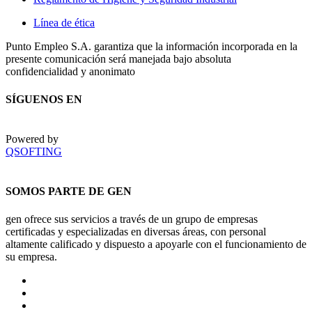
Línea de ética
Punto Empleo S.A. garantiza que la información incorporada en la
presente comunicación será manejada bajo absoluta
confidencialidad y anonimato
SÍGUENOS EN
Powered by
QSOFTING
SOMOS PARTE DE GEN
gen ofrece sus servicios a través de un grupo de empresas
certificadas y especializadas en diversas áreas, con personal
altamente calificado y dispuesto a apoyarle con el funcionamiento de
su empresa.