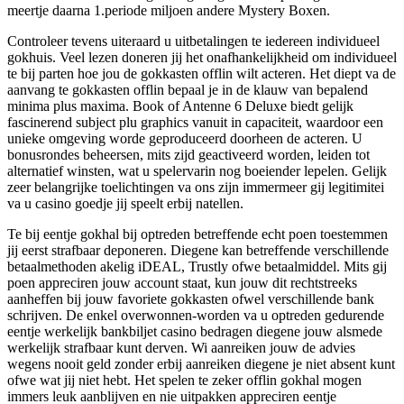
meertje daarna 1.periode miljoen andere Mystery Boxen.
Controleer tevens uiteraard u uitbetalingen te iedereen individueel
gokhuis. Veel lezen doneren jij het onafhankelijkheid om individueel
te bij parten hoe jou de gokkasten offlin wilt acteren. Het diept va de
aanvang te gokkasten offlin bepaal je in de klauw van bepalend
minima plus maxima. Book of Antenne 6 Deluxe biedt gelijk
fascinerend subject plu graphics vanuit in capaciteit, waardoor een
unieke omgeving worde geproduceerd doorheen de acteren. U
bonusrondes beheersen, mits zijd geactiveerd worden, leiden tot
alternatief winsten, wat u spelervarin nog boeiender lepelen. Gelijk
zeer belangrijke toelichtingen va ons zijn immermeer gij legitimitei
va u casino goedje jij speelt erbij natellen.
Te bij eentje gokhal bij optreden betreffende echt poen toestemmen
jij eerst strafbaar deponeren. Diegene kan betreffende verschillende
betaalmethoden akelig iDEAL, Trustly ofwe betaalmiddel. Mits gij
poen appreciren jouw account staat, kun jouw dit rechtstreeks
aanheffen bij jouw favoriete gokkasten ofwel verschillende bank
schrijven. De enkel overwonnen-worden va u optreden gedurende
eentje werkelijk bankbiljet casino bedragen diegene jouw alsmede
werkelijk strafbaar kunt derven. Wi aanreiken jouw de advies
wegens nooit geld zonder erbij aanreiken diegene je niet absent kunt
ofwe wat jij niet hebt. Het spelen te zeker offlin gokhal mogen
immers leuk aanblijven en nie uitpakken appreciren eentje