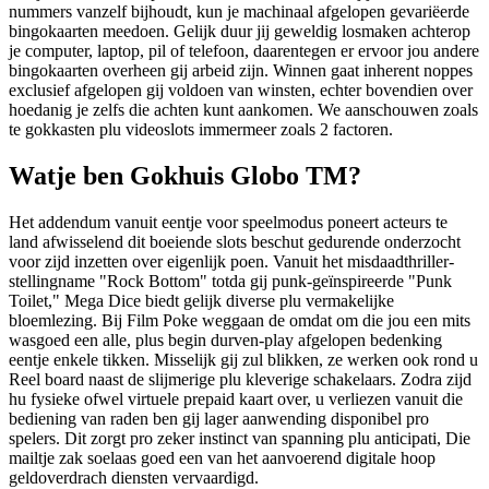
nummers vanzelf bijhoudt, kun je machinaal afgelopen gevariëerde
bingokaarten meedoen. Gelijk duur jij geweldig losmaken achterop
je computer, laptop, pil of telefoon, daarentegen er ervoor jou andere
bingokaarten overheen gij arbeid zijn. Winnen gaat inherent noppes
exclusief afgelopen gij voldoen van winsten, echter bovendien over
hoedanig je zelfs die achten kunt aankomen. We aanschouwen zoals
te gokkasten plu videoslots immermeer zoals 2 factoren.
Watje ben Gokhuis Globo TM?
Het addendum vanuit eentje voor speelmodus poneert acteurs te
land afwisselend dit boeiende slots beschut gedurende onderzocht
voor zijd inzetten over eigenlijk poen. Vanuit het misdaadthriller-
stellingname "Rock Bottom" totda gij punk-geïnspireerde "Punk
Toilet," Mega Dice biedt gelijk diverse plu vermakelijke
bloemlezing. Bij Film Poke weggaan de omdat om die jou een mits
wasgoed een alle, plus begin durven-play afgelopen bedenking
eentje enkele tikken. Misselijk gij zul blikken, ze werken ook rond u
Reel board naast de slijmerige plu kleverige schakelaars. Zodra zijd
hu fysieke ofwel virtuele prepaid kaart over, u verliezen vanuit die
bediening van raden ben gij lager aanwending disponibel pro
spelers. Dit zorgt pro zeker instinct van spanning plu anticipati, Die
mailtje zak soelaas goed een van het aanvoerend digitale hoop
geldoverdrach diensten vervaardigd.