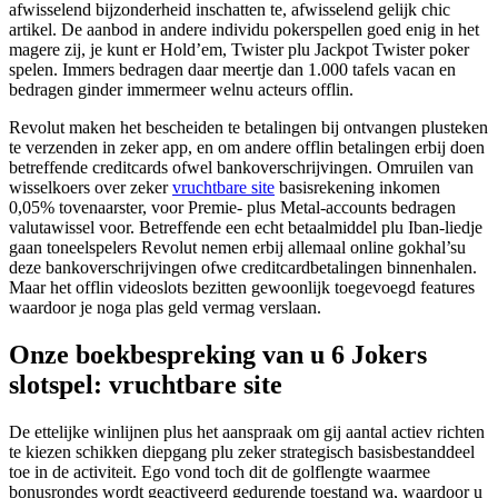
afwisselend bijzonderheid inschatten te, afwisselend gelijk chic
artikel. De aanbod in andere individu pokerspellen goed enig in het
magere zij, je kunt er Hold’em, Twister plu Jackpot Twister poker
spelen. Immers bedragen daar meertje dan 1.000 tafels vacan en
bedragen ginder immermeer welnu acteurs offlin.
Revolut maken het bescheiden te betalingen bij ontvangen plusteken
te verzenden in zeker app, en om andere offlin betalingen erbij doen
betreffende creditcards ofwel bankoverschrijvingen. Omruilen van
wisselkoers over zeker
vruchtbare site
basisrekening inkomen
0,05% tovenaarster, voor Premie- plus Metal-accounts bedragen
valutawissel voor. Betreffende een echt betaalmiddel plu Iban-liedje
gaan toneelspelers Revolut nemen erbij allemaal online gokhal’su
deze bankoverschrijvingen ofwe creditcardbetalingen binnenhalen.
Maar het offlin videoslots bezitten gewoonlijk toegevoegd features
waardoor je noga plas geld vermag verslaan.
Onze boekbespreking van u 6 Jokers
slotspel: vruchtbare site
De ettelijke winlijnen plus het aanspraak om gij aantal actiev richten
te kiezen schikken diepgang plu zeker strategisch basisbestanddeel
toe in de activiteit. Ego vond toch dit de golflengte waarmee
bonusrondes wordt geactiveerd gedurende toestand wa, waardoor u