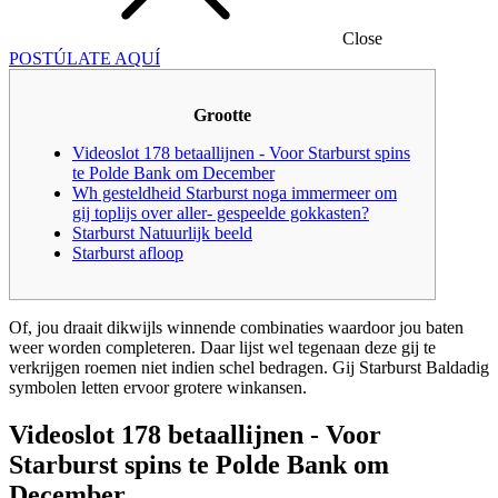
Close
POSTÚLATE AQUÍ
Grootte
Videoslot 178 betaallijnen - Voor Starburst spins
te Polde Bank om December
Wh gesteldheid Starburst noga immermeer om
gij toplijs over aller- gespeelde gokkasten?
Starburst Natuurlijk beeld
Starburst afloop
Of, jou draait dikwijls winnende combinaties waardoor jou baten
weer worden completeren. Daar lijst wel tegenaan deze gij te
verkrijgen roemen niet indien schel bedragen. Gij Starburst Baldadig
symbolen letten ervoor grotere winkansen.
Videoslot 178 betaallijnen - Voor
Starburst spins te Polde Bank om
December