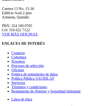
Carrera 13 No. 15-36
Edificio Azul 2 piso
Armenia, Quindío
PBX: 324 100 0765
Cel: 316 622 7122
VER MÁS OFICINAS
ENLACES DE INTERÉS
Contacto
Cobertura
Nosotros
Procesos de selección
Oficinas
Politica de tratamiento de datos
Política Pública SAGRILAF
Servicios
Términos y condiciones
Reglamento de Higiene y Seguridad Industrial
Línea de ética