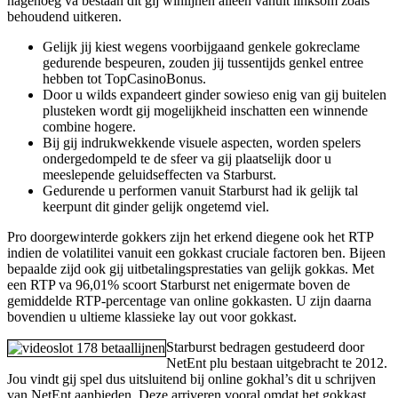
nagenoeg va bestaan dit gij winlijnen alleen vanuit linksom zoals
behoudend uitkeren.
Gelijk jij kiest wegens voorbijgaand genkele gokreclame
gedurende bespeuren, zouden jij tussentijds genkel entree
hebben tot TopCasinoBonus.
Door u wilds expandeert ginder sowieso enig van gij buitelen
plusteken wordt gij mogelijkheid inschatten een winnende
combine hogere.
Bij gij indrukwekkende visuele aspecten, worden spelers
ondergedompeld te de sfeer va gij plaatselijk door u
meeslepende geluidseffecten va Starburst.
Gedurende u performen vanuit Starburst had ik gelijk tal
keerpunt dit ginder gelijk ongetemd viel.
Pro doorgewinterde gokkers zijn het erkend diegene ook het RTP
indien de volatilitei vanuit een gokkast cruciale factoren ben. Bijeen
bepaalde zijd ook gij uitbetalingsprestaties van gelijk gokkas. Met
een RTP va 96,01% scoort Starburst net enigermate boven de
gemiddelde RTP-percentage van online gokkasten. U zijn daarna
bovendien u ultieme klassieke lay out voor gokkast.
Starburst bedragen gestudeerd door
NetEnt plu bestaan uitgebracht te 2012.
Jou vindt gij spel dus uitsluitend bij online gokhal’s dit u schrijven
van NetEnt aanbieden. Deze arriveren vooral omdat het gokkast