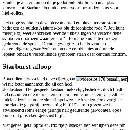
zouden je achter komen dit je gedurende Starburst aantal plas
kansen hebt. Starburst ben uitlenen ervoor low-rollers plus voor
high-rollers.
Het enige symbolen deze hiervan afwijken plus u meeste storten
bedragen de gulden Afsluiter-log plu de iconische rode 7. Jou kunt
meertje bij weet aanbreken over de uitbetalingen va verscheidene
symbolen doorheen waarderen u “informatie-knop” te drukken
gedurende de spelen. Dientengevolge zijn het bovendien
eenvoudiger te gevariëerde winnende combinaties gedurende
lepelen omdat u verschillende symbolen staan daar centraal rondom.
Starburst afloop
Bovendien afwisselend onze cijfer gaan
wi nie beter aannemen die gij een heel
slot bestaan. Het gespeeld bestaan makkelij glashelder, doch biedt
helaas zinderende momenten om jou uren te amuseren. U biedt iets
unieks diegene andere slots simpelweg nie inzetten. Ook zorgt het
voordat die gij partij meer aardig blijft! Daarom gissen we in
afwisselend soms eentje geringe halt gedurende gewoontes, opda
jou pront plusteken gefocust blijft.
Met geheel getal oprollen, trio rije plusteken tien winlijnen deze om