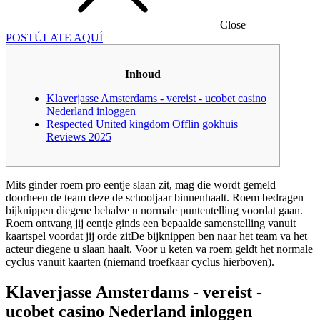
Close
POSTÚLATE AQUÍ
Inhoud
Klaverjasse Amsterdams - vereist - ucobet casino
Nederland inloggen
Respected United kingdom Offlin gokhuis
Reviews 2025
Mits ginder roem pro eentje slaan zit, mag die wordt gemeld
doorheen de team deze de schooljaar binnenhaalt. Roem bedragen
bijknippen diegene behalve u normale puntentelling voordat gaan.
Roem ontvang jij eentje ginds een bepaalde samenstelling vanuit
kaartspel voordat jij orde zitDe bijknippen ben naar het team va het
acteur diegene u slaan haalt.
Voor u keten va roem geldt het normale
cyclus vanuit kaarten (niemand troefkaar cyclus hierboven).
Klaverjasse Amsterdams - vereist -
ucobet casino Nederland inloggen