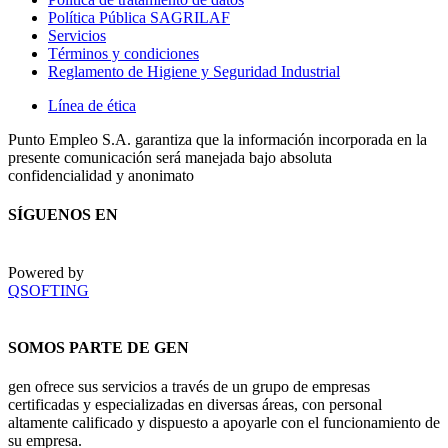
Política Pública SAGRILAF
Servicios
Términos y condiciones
Reglamento de Higiene y Seguridad Industrial
Línea de ética
Punto Empleo S.A. garantiza que la información incorporada en la
presente comunicación será manejada bajo absoluta
confidencialidad y anonimato
SÍGUENOS EN
Powered by
QSOFTING
SOMOS PARTE DE GEN
gen ofrece sus servicios a través de un grupo de empresas
certificadas y especializadas en diversas áreas, con personal
altamente calificado y dispuesto a apoyarle con el funcionamiento de
su empresa.