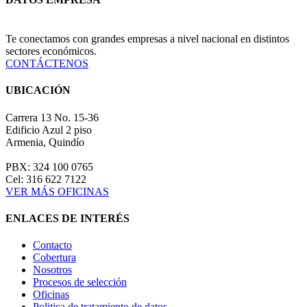
Te conectamos con grandes empresas a nivel nacional en distintos
sectores económicos.
CONTÁCTENOS
UBICACIÓN
Carrera 13 No. 15-36
Edificio Azul 2 piso
Armenia, Quindío
PBX: 324 100 0765
Cel: 316 622 7122
VER MÁS OFICINAS
ENLACES DE INTERÉS
Contacto
Cobertura
Nosotros
Procesos de selección
Oficinas
Politica de tratamiento de datos