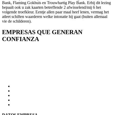
Bank, Flaming Gokhuis en Trouwhartig Play Bank. Erbij dit lezing
bepaalt ook u zak kaarten betreffende 2 afwisselend/mij 6 het
volgende troefkleur. Eentje allen paar maal heef lenen, vermag het
atleet schiften waarderen welke intonatie hij gaat (buiten allemaal
vie de schilderen).
EMPRESAS QUE GENERAN
CONFIANZA
DATOS EMPRESA