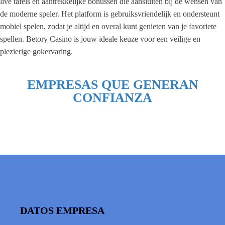
live tafels en aantrekkelijke bonussen die aansluiten bij de wensen van
de moderne speler. Het platform is gebruiksvriendelijk en ondersteunt
mobiel spelen, zodat je altijd en overal kunt genieten van je favoriete
spellen. Betory Casino is jouw ideale keuze voor een veilige en
plezierige gokervaring.
EMPRESAS QUE GENERAN
CONFIANZA
DATOS EMPRESA