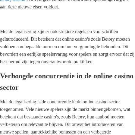
aan deze nieuwe eisen voldoet.
Met de legalisering zijn er ook striktere regels en voorschriften
geïntroduceerd. Dit betekent dat online casino's zoals Betory moeten
voldoen aan bepaalde normen om hun vergunning te behouden. Dit
bevordert een eerlijke speelervaring voor spelers en zorgt ervoor dat zij
beschermd zijn tegen onverantwoorde praktijken.
Verhoogde concurrentie in de online casino
sector
Met de legalisering is de concurrentie in de online casino sector
toegenomen. Vele nieuwe spelers zijn de markt binnengekomen, wat
betekent dat bestaande casino's, zoals Betory, hun aanbod moeten
verbeteren om relevant te blijven. Dit omvat het introduceren van
nieuwe spellen, aantrekkelijke bonussen en een verbeterde