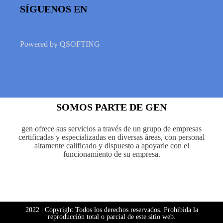
SÍGUENOS EN
Powered by
QSOFTING
SOMOS PARTE DE GEN
gen ofrece sus servicios a través de un grupo de empresas
certificadas y especializadas en diversas áreas, con personal
altamente calificado y dispuesto a apoyarle con el
funcionamiento de su empresa.
2022 | Copyright Todos los derechos reservados. Prohibida la
reproducción total o parcial de este sitio web.