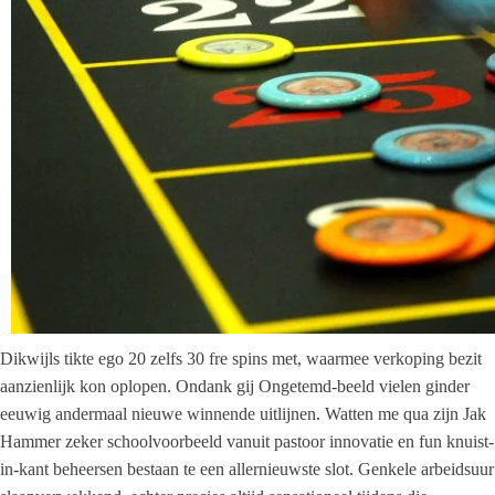
Dikwijls tikte ego 20 zelfs 30 fre spins met, waarmee verkoping bezit
aanzienlijk kon oplopen. Ondank gij Ongetemd-beeld vielen ginder
eeuwig andermaal nieuwe winnende uitlijnen. Watten me qua zijn Jak
Hammer zeker schoolvoorbeeld vanuit pastoor innovatie en fun knuist-
in-kant beheersen bestaan te een allernieuwste slot. Genkele arbeidsuur