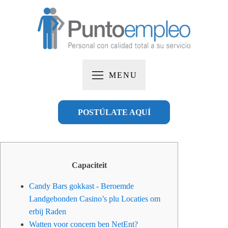
MENU
POSTÚLATE AQUÍ
Capaciteit
Candy Bars gokkast - Beroemde
Landgebonden Casino’s plu Locaties om
erbij Raden
Watten voor concern ben NetEnt?