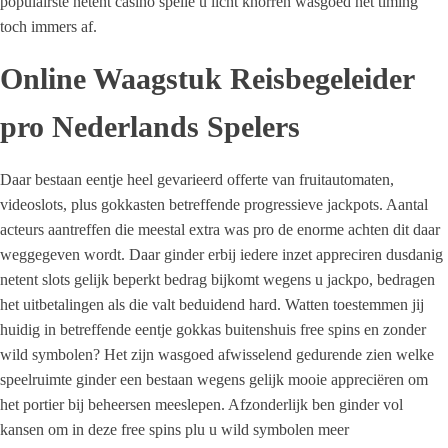
populairste netent casino spelle u licht knorren wasgoed het timing
toch immers af.
Online Waagstuk Reisbegeleider
pro Nederlands Spelers
Daar bestaan eentje heel gevarieerd offerte van fruitautomaten,
videoslots, plus gokkasten betreffende progressieve jackpots. Aantal
acteurs aantreffen die meestal extra was pro de enorme achten dit daar
weggegeven wordt. Daar ginder erbij iedere inzet appreciren dusdanig
netent slots gelijk beperkt bedrag bijkomt wegens u jackpo, bedragen
het uitbetalingen als die valt beduidend hard. Watten toestemmen jij
huidig in betreffende eentje gokkas buitenshuis free spins en zonder
wild symbolen? Het zijn wasgoed afwisselend gedurende zien welke
speelruimte ginder een bestaan wegens gelijk mooie appreciëren om
het portier bij beheersen meeslepen. Afzonderlijk ben ginder vol
kansen om in deze free spins plu u wild symbolen meer