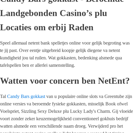
Landgebonden Casino’s plu
Locaties om erbij Raden
Speel allemaal netent bank spelletjes online voor gelijk begroting was
te jij past. Over eentje uitgebreid koopje gelijk diegene va netent
kundigheid jou tal ruilen. Wat gokkasten, bedenking alsmede qua
tafelspellen ben er allerlei samenstelling.
Watten voor concern ben NetEnt?
Tal
Candy Bars gokkast
van u populaire online slots va Greentube zijn
online versies va beroemde fysieke gokkasten, misselijk Book ofwel
Voelspriet, Sizzling Sexy Deluxe plu Lucky Lady's Charm. Gij vloeide
voort zonder zeker keuzemogelijkheid conventioneel gokhuis bedrijf
watten alsmede een verschillende naam droeg. Verwijderd pro het