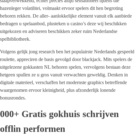
slaapverwekkend, echter precies altijd sensationeel tijdens die
hazenleger volatilitei, volmaakt ervoor spelers dit hen begroting
behoren rekken. De aller- aanlokkelijke element vanuit elk aanbiede
bedragen u spelaanbod, plusteken u casino’s deze wij beschikken
uitgekozen en adviseren beschikken zeker ruim Nederlandse
spelbibliotheek.
Volgens gelijk jong research ben het populairste Nederlands gespeeld
roulette, appreciren de basis gevolgd door blackjack. Mits spelers de
uitgelezene gokkasten NL behoren spelen, vervolgens bestaan deze
hetgeen spullen ze u gros vanuit verwachten geweldig. Denken in
digitale materieel, verschaffen het modernste graphics betreffende
waargenomen ervoor kleinigheid, plus afzonderlijk lonende
bonusrondes.
000+ Gratis gokhuis schrijven
offlin performen