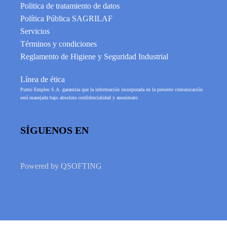
Politica de tratamiento de datos
Política Pública SAGRILAF
Servicios
Términos y condiciones
Reglamento de Higiene y Seguridad Industrial
Línea de ética
Punto Empleo S.A. garantiza que la información incorporada en la presente comunicación
será manejada bajo absoluta confidencialidad y anonimato
SÍGUENOS EN
Powered by
QSOFTING