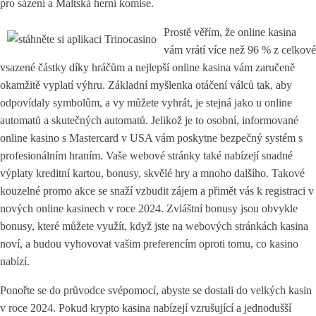
pro sázení a Maltská herní komise.
Prostě věřím, že online kasina
vám vrátí více než 96 % z celkové
vsazené částky díky hráčům a nejlepší online kasina vám zaručeně
okamžitě vyplatí výhru. Základní myšlenka otáčení válců tak, aby
odpovídaly symbolům, a vy můžete vyhrát, je stejná jako u online
automatů a skutečných automatů. Jelikož je to osobní, informované
online kasino s Mastercard v USA vám poskytne bezpečný systém s
profesionálním hraním. Vaše webové stránky také nabízejí snadné
výplaty kreditní kartou, bonusy, skvělé hry a mnoho dalšího. Takové
kouzelné promo akce se snaží vzbudit zájem a přimět vás k registraci v
nových online kasinech v roce 2024. Zvláštní bonusy jsou obvykle
bonusy, které můžete využít, když jste na webových stránkách kasina
noví, a budou vyhovovat vašim preferencím oproti tomu, co kasino
nabízí.
Ponořte se do průvodce svépomocí, abyste se dostali do velkých kasin
v roce 2024. Pokud krypto kasina nabízejí vzrušující a jednodušší