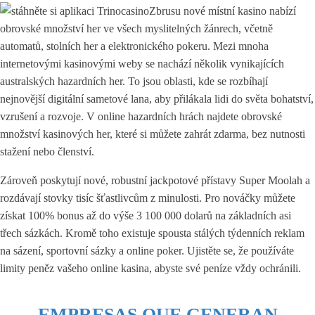
Zbrusu nové místní kasino nabízí
obrovské množství her ve všech myslitelných žánrech, včetně
automatů, stolních her a elektronického pokeru. Mezi mnoha
internetovými kasinovými weby se nachází několik vynikajících
australských hazardních her. To jsou oblasti, kde se rozbíhají
nejnovější digitální sametové lana, aby přilákala lidi do světa bohatství,
vzrušení a rozvoje. V online hazardních hrách najdete obrovské
množství kasinových her, které si můžete zahrát zdarma, bez nutnosti
stažení nebo členství.
Zároveň poskytují nové, robustní jackpotové přístavy Super Moolah a
rozdávají stovky tisíc šťastlivcům z minulosti. Pro nováčky můžete
získat 100% bonus až do výše 3 100 000 dolarů na základních asi
třech sázkách. Kromě toho existuje spousta stálých týdenních reklam
na sázení, sportovní sázky a online poker. Ujistěte se, že používáte
limity peněz vašeho online kasina, abyste své peníze vždy ochránili.
EMPRESAS QUE GENERAN