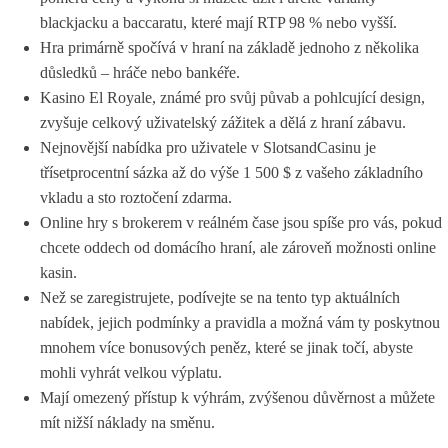
blackjacku a baccaratu, které mají RTP 98 % nebo vyšší.
Hra primárně spočívá v hraní na základě jednoho z několika
důsledků – hráče nebo bankéře.
Kasino El Royale, známé pro svůj půvab a pohlcující design,
zvyšuje celkový uživatelský zážitek a dělá z hraní zábavu.
Nejnovější nabídka pro uživatele v SlotsandCasinu je
třísetprocentní sázka až do výše 1 500 $ z vašeho základního
vkladu a sto roztočení zdarma.
Online hry s brokerem v reálném čase jsou spíše pro vás, pokud
chcete oddech od domácího hraní, ale zároveň možnosti online
kasin.
Než se zaregistrujete, podívejte se na tento typ aktuálních
nabídek, jejich podmínky a pravidla a možná vám ty poskytnou
mnohem více bonusových peněz, které se jinak točí, abyste
mohli vyhrát velkou výplatu.
Mají omezený přístup k výhrám, zvýšenou důvěrnost a můžete
mít nižší náklady na směnu.