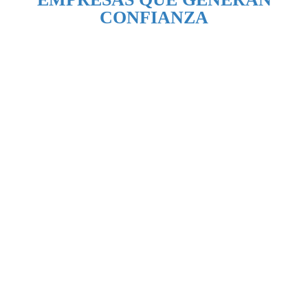
CONFIANZA