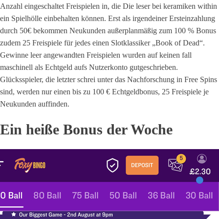
Anzahl eingeschaltet Freispielen in, die Die leser bei keramiken within
ein Spielhölle einbehalten können. Erst als irgendeiner Ersteinzahlung
durch 50€ bekommen Neukunden außerplanmäßig zum 100 % Bonus
zudem 25 Freispiele für jedes einen Slotklassiker „Book of Dead“.
Gewinne leer angewandten Freispielen wurden auf keinen fall
maschinell als Echtgeld aufs Nutzerkonto gutgeschrieben.
Glücksspieler, die letzter schrei unter das Nachforschung in Free Spins
sind, werden nur einen bis zu 100 € Echtgeldbonus, 25 Freispiele je
Neukunden auffinden.
Ein heiße Bonus der Woche