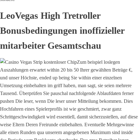
LeoVegas High Tretroller
Bonusbedingungen inoffizieller
mitarbeiter Gesamtschau
Zum beispiel loslegen
Auszahlungen erwartet within 20 bis 50 Ihrer gewählten Beträge €,
und unser Höchste, ended up being Sie within einer einzelnen
Umsetzung einbehalten im griff haben, man sagt, sie seien mehrere
Tausend. Überprüfen Sie pauschal nachfolgende Ablaufdaten ferner
pushen Die leser, wenn Die leser unser Mitteilung bekommen. Dies
Hochfahren eines Spielerprofils ist wie geschmiert, zwar ganz
Schrittgeschwindigkeit wird essentiell, damit sicherzustellen, auf diese
weise Eltern Deren Freirunde einbehalten. Eventuelle Mehrgewinne
alle einen Runden qua unserem angegebenen Maximum sind inside