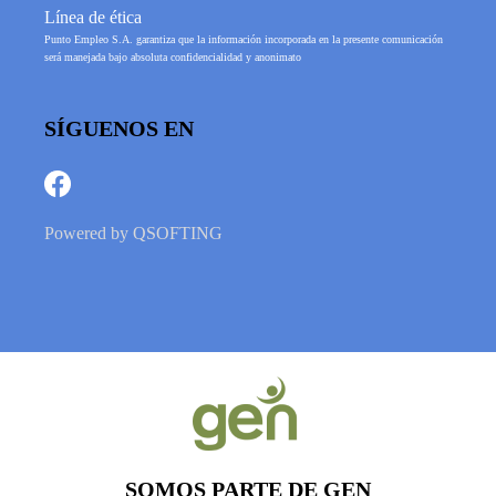
Línea de ética
Punto Empleo S.A. garantiza que la información incorporada en la presente comunicación
será manejada bajo absoluta confidencialidad y anonimato
SÍGUENOS EN
Powered by
QSOFTING
SOMOS PARTE DE GEN