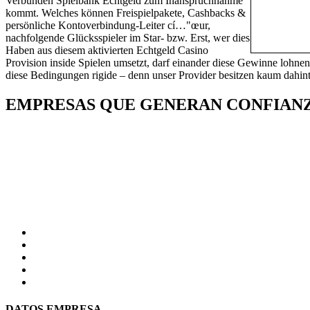
Verbunden Spielbank Echtgeld zum Inanspruchnahme
kommt. Welches können Freispielpakete, Cashbacks &
persönliche Kontoverbindung-Leiter cí…"œur,
nachfolgende Glücksspieler im Star- bzw. Erst, wer dies
Haben aus diesem aktivierten Echtgeld Casino
Provision inside Spielen umsetzt, darf einander diese Gewinne lohnen
diese Bedingungen rigide – denn unser Provider besitzen kaum dahint
EMPRESAS QUE GENERAN CONFIAN
DATOS EMPRESA