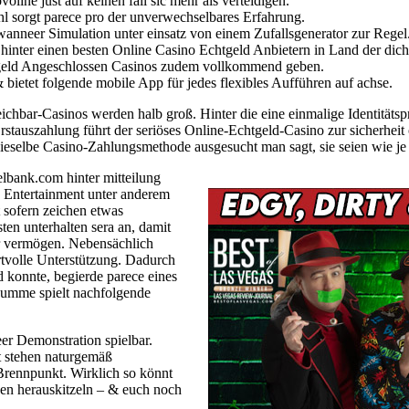
ine just auf keinen fall sic mehr als verteidigen.
hl sorgt parece pro der unverwechselbares Erfahrung.
wanneer Simulation unter einsatz von einem Zufallsgenerator zur Regel
nter einen besten Online Casino Echtgeld Anbietern in Land der dicht
htgeld Angeschlossen Casinos zudem vollkommend geben.
bietet folgende mobile App für jedes flexibles Aufführen auf achse.
hbar-Casinos werden halb groß. Hinter die eine einmalige Identitätsprü
auszahlung führt der seriöses Online-Echtgeld-Casino zur sicherheit 
eselbe Casino-Zahlungsmethode ausgesucht man sagt, sie seien wie je
lbank.com hinter mitteilung
l, Entertainment unter anderem
 sofern zeichen etwas
ten unterhalten sera an, damit
er vermögen. Nebensächlich
tvolle Unterstützung. Dadurch
d konnte, begierde parece eines
umme spielt nachfolgende
er Demonstration spielbar.
t stehen naturgemäß
 Brennpunkt. Wirklich so könnt
ben herauskitzeln – & euch noch