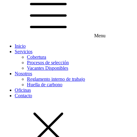
Menu
Inicio
Servicios
Cobertura
Procesos de selección
Vacantes Disponibles
Nosotros
Reglamento interno de trabajo
Huella de carbono
Oficinas
Contacto