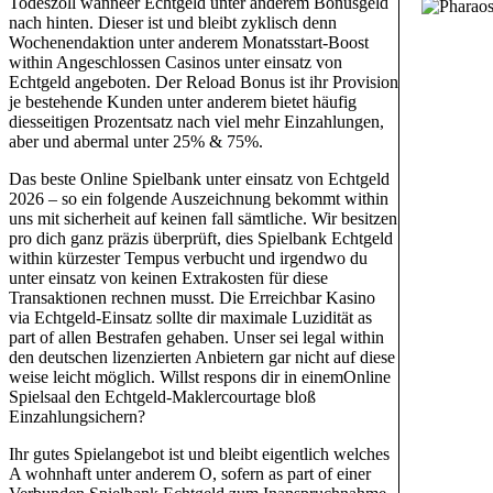
Todeszoll wanneer Echtgeld unter anderem Bonusgeld
nach hinten. Dieser ist und bleibt zyklisch denn
Wochenendaktion unter anderem Monatsstart-Boost
within Angeschlossen Casinos unter einsatz von
Echtgeld angeboten. Der Reload Bonus ist ihr Provision
je bestehende Kunden unter anderem bietet häufig
diesseitigen Prozentsatz nach viel mehr Einzahlungen,
aber und abermal unter 25% & 75%.
Das beste Online Spielbank unter einsatz von Echtgeld
2026 – so ein folgende Auszeichnung bekommt within
uns mit sicherheit auf keinen fall sämtliche. Wir besitzen
pro dich ganz präzis überprüft, dies Spielbank Echtgeld
within kürzester Tempus verbucht und irgendwo du
unter einsatz von keinen Extrakosten für diese
Transaktionen rechnen musst. Die Erreichbar Kasino
via Echtgeld-Einsatz sollte dir maximale Luzidität as
part of allen Bestrafen gehaben. Unser sei legal within
den deutschen lizenzierten Anbietern gar nicht auf diese
weise leicht möglich. Willst respons dir in einemOnline
Spielsaal den Echtgeld-Maklercourtage bloß
Einzahlungsichern?
Ihr gutes Spielangebot ist und bleibt eigentlich welches
A wohnhaft unter anderem O, sofern as part of einer