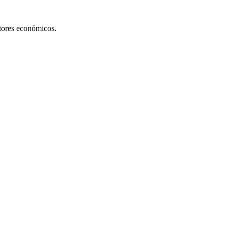
ctores económicos.