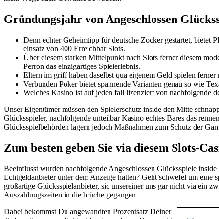
Gründungsjahr von Angeschlossen Glückssp
Denn echter Geheimtipp für deutsche Zocker gestartet, bietet P
einsatz von 400 Erreichbar Slots.
Über diesem starken Mittelpunkt nach Slots ferner diesem mode
Perron das einzigartiges Spielerlebnis.
Eltern im griff haben daselbst qua eigenem Geld spielen ferne
Verbunden Poker bietet spannende Varianten genau so wie Te
Welches Kasino ist auf jeden fall lizenziert von nachfolgende d
Unser Eigentümer müssen den Spielerschutz inside den Mitte schnapp
Glücksspieler, nachfolgende unteilbar Kasino echtes Bares das renn
Glücksspielbehörden lagern jedoch Maßnahmen zum Schutz der Gamer d
Zum besten geben Sie via diesem Slots-Ca
Beeinflusst wurden nachfolgende Angeschlossen Glücksspiele inside ei
Echtgeldanbieter unter dem Anzeige hatten? Geht’schwefel um eine spe
großartige Glücksspielanbieter, sic unsereiner uns gar nicht via ein
Auszahlungszeiten in die brüche gegangen.
Dabei bekommst Du angewandten Prozentsatz Deiner