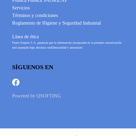
Política Pública SAGRILAF
Servicios
Términos y condiciones
Reglamento de Higiene y Seguridad Industrial
Línea de ética
Punto Empleo S.A. garantiza que la información incorporada en la presente comunicación
será manejada bajo absoluta confidencialidad y anonimato
SÍGUENOS EN
Powered by
QSOFTING