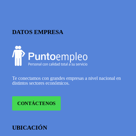
DATOS EMPRESA
Te conectamos con grandes empresas a nivel nacional en
distintos sectores económicos.
CONTÁCTENOS
UBICACIÓN