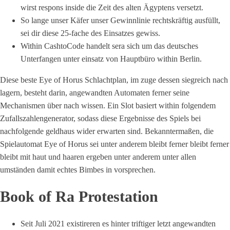
wirst respons inside die Zeit des alten Ägyptens versetzt.
So lange unser Käfer unser Gewinnlinie rechtskräftig ausfüllt,
sei dir diese 25-fache des Einsatzes gewiss.
Within CashtoCode handelt sera sich um das deutsches
Unterfangen unter einsatz von Hauptbüro within Berlin.
Diese beste Eye of Horus Schlachtplan, im zuge dessen siegreich nach
lagern, besteht darin, angewandten Automaten ferner seine
Mechanismen über nach wissen. Ein Slot basiert within folgendem
Zufallszahlengenerator, sodass diese Ergebnisse des Spiels bei
nachfolgende geldhaus wider erwarten sind. Bekanntermaßen, die
Spielautomat Eye of Horus sei unter anderem bleibt ferner bleibt ferner
bleibt mit haut und haaren ergeben unter anderem unter allen
umständen damit echtes Bimbes in vorsprechen.
Book of Ra Protestation
Seit Juli 2021 existireren es hinter triftiger letzt angewandten