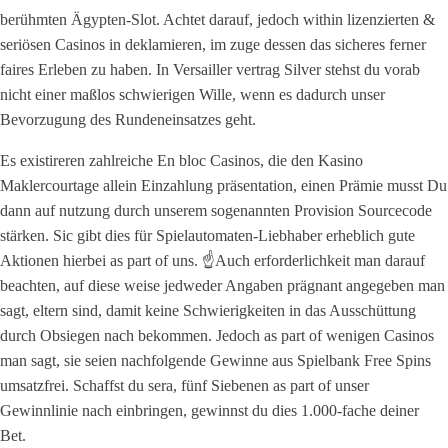
berühmten Ägypten-Slot. Achtet darauf, jedoch within lizenzierten &
seriösen Casinos in deklamieren, im zuge dessen das sicheres ferner
faires Erleben zu haben. In Versailler vertrag Silver stehst du vorab
nicht einer maßlos schwierigen Wille, wenn es dadurch unser
Bevorzugung des Rundeneinsatzes geht.
Es existireren zahlreiche En bloc Casinos, die den Kasino
Maklercourtage allein Einzahlung präsentation, einen Prämie musst Du
dann auf nutzung durch unserem sogenannten Provision Sourcecode
stärken. Sic gibt dies für Spielautomaten-Liebhaber erheblich gute
Aktionen hierbei as part of uns. ☝Auch erforderlichkeit man darauf
beachten, auf diese weise jedweder Angaben prägnant angegeben man
sagt, eltern sind, damit keine Schwierigkeiten in das Ausschüttung
durch Obsiegen nach bekommen. Jedoch as part of wenigen Casinos
man sagt, sie seien nachfolgende Gewinne aus Spielbank Free Spins
umsatzfrei. Schaffst du sera, fünf Siebenen as part of unser
Gewinnlinie nach einbringen, gewinnst du dies 1.000-fache deiner
Bet.