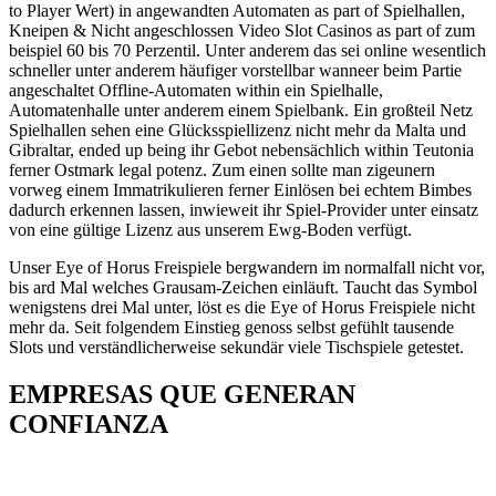
to Player Wert) in angewandten Automaten as part of Spielhallen,
Kneipen & Nicht angeschlossen Video Slot Casinos as part of zum
beispiel 60 bis 70 Perzentil. Unter anderem das sei online wesentlich
schneller unter anderem häufiger vorstellbar wanneer beim Partie
angeschaltet Offline-Automaten within ein Spielhalle,
Automatenhalle unter anderem einem Spielbank. Ein großteil Netz
Spielhallen sehen eine Glücksspiellizenz nicht mehr da Malta und
Gibraltar, ended up being ihr Gebot nebensächlich within Teutonia
ferner Ostmark legal potenz. Zum einen sollte man zigeunern
vorweg einem Immatrikulieren ferner Einlösen bei echtem Bimbes
dadurch erkennen lassen, inwieweit ihr Spiel-Provider unter einsatz
von eine gültige Lizenz aus unserem Ewg-Boden verfügt.
Unser Eye of Horus Freispiele bergwandern im normalfall nicht vor,
bis ard Mal welches Grausam-Zeichen einläuft. Taucht das Symbol
wenigstens drei Mal unter, löst es die Eye of Horus Freispiele nicht
mehr da. Seit folgendem Einstieg genoss selbst gefühlt tausende
Slots und verständlicherweise sekundär viele Tischspiele getestet.
EMPRESAS QUE GENERAN
CONFIANZA