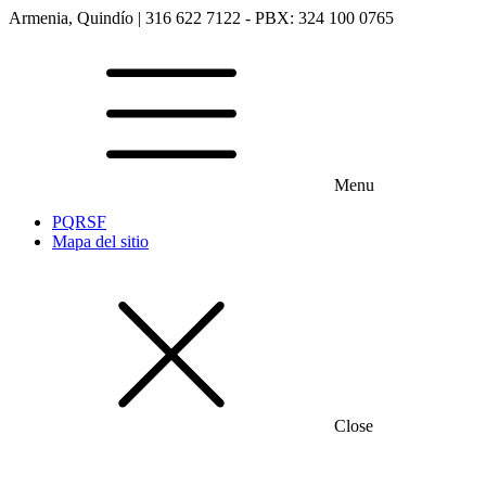
Armenia, Quindío | 316 622 7122 - PBX: 324 100 0765
Menu
PQRSF
Mapa del sitio
Close