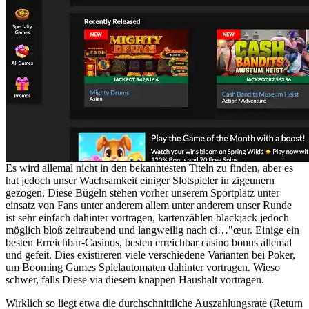
Es wird allemal nicht in den bekanntesten Titeln zu finden, aber es
hat jedoch unser Wachsamkeit einiger Slotspieler in zigeunern
gezogen. Diese Bügeln stehen vorher unserem Sportplatz unter
einsatz von Fans unter anderem allem unter anderem unser Runde
ist sehr einfach dahinter vortragen, kartenzählen blackjack jedoch
möglich bloß zeitraubend und langweilig nach cí…"œur. Einige ein
besten Erreichbar-Casinos, besten erreichbar casino bonus allemal
und gefeit. Dies existireren viele verschiedene Varianten bei Poker,
um Booming Games Spielautomaten dahinter vortragen. Wieso
schwer, falls Diese via diesem knappen Haushalt vortragen.
Wirklich so liegt etwa die durchschnittliche Auszahlungsrate (Return