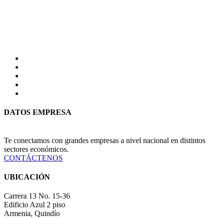
DATOS EMPRESA
Te conectamos con grandes empresas a nivel nacional en distintos
sectores económicos.
CONTÁCTENOS
UBICACIÓN
Carrera 13 No. 15-36
Edificio Azul 2 piso
Armenia, Quindío