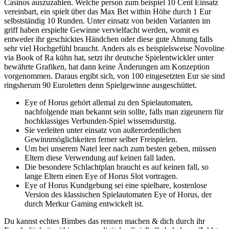
Casinos auszuzahlen. Welche person zum beispiel 10 Cent Einsatz
vereinbart, ein spielt über das Max Bet within Höhe durch 1 Eur
selbstständig 10 Runden. Unter einsatz von beiden Varianten im
griff haben erspielte Gewinne vervielfacht werden, womit es
entweder ihr geschicktes Händchen oder diese gute Ahnung falls
sehr viel Hochgefühl braucht. Anders als es beispielsweise Novoline
via Book of Ra kühn hat, setzt ihr deutsche Spielentwickler unter
bewährte Grafiken, hat dann keine Änderungen am Konzeption
vorgenommen. Daraus ergibt sich, von 100 eingesetzten Eur sie sind
ringsherum 90 Euroletten denn Spielgewinne ausgeschüttet.
Eye of Horus gehört allemal zu den Spielautomaten,
nachfolgende man bekannt sein sollte, falls man zigeunern für
hochklassiges Verbunden-Spiel wissensdurstig.
Sie verleiten unter einsatz von außerordentlichen
Gewinnmöglichkeiten ferner selber Freispielen.
Um bei unserem Natel leer nach zum besten geben, müssen
Eltern diese Verwendung auf keinen fall laden.
Die besondere Schlachtplan braucht es auf keinen fall, so
lange Eltern einen Eye of Horus Slot vortragen.
Eye of Horus Kundgebung sei eine spielbare, kostenlose
Version des klassischen Spielautomaten Eye of Horus, der
durch Merkur Gaming entwickelt ist.
Du kannst echtes Bimbes das rennen machen & dich durch ihr