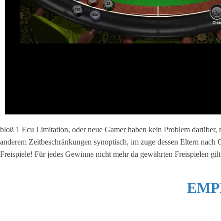
bloß 1 Ecu Limitation, oder neue Gamer haben kein Problem darüber, na
anderem Zeitbeschränkungen synoptisch, im zuge dessen Eltern nach 
Freispiele! Für jedes Gewinne nicht mehr da gewährten Freispielen gi
EMP