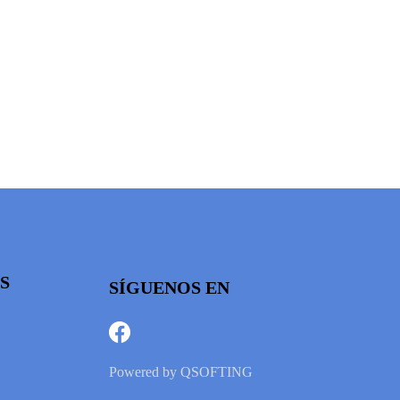
S
SÍGUENOS EN
Powered by
QSOFTING