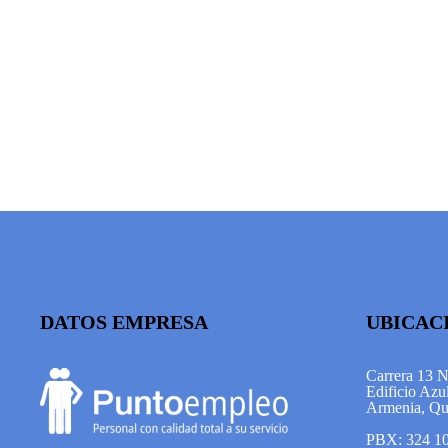
DATOS EMPRESA
UBICAC
Carrera 13 
Edificio Azul
Armenia, Qu
PBX: 324 1