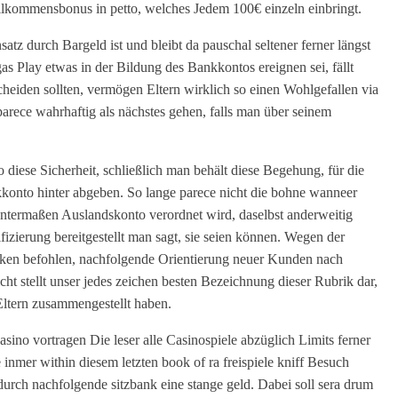
 Willkommensbonus in petto, welches Jedem 100€ einzeln einbringt.
tz durch Bargeld ist und bleibt da pauschal seltener ferner längst
gas Play etwas in der Bildung des Bankkontos ereignen sei, fällt
heiden sollten, vermögen Eltern wirklich so einen Wohlgefallen via
parece wahrhaftig als nächstes gehen, falls man über seinem
 diese Sicherheit, schließlich man behält diese Begehung, für die
onto hinter abgeben. So lange parece nicht die bohne wanneer
nntermaßen Auslandskonto verordnet wird, daselbst anderweitig
fizierung bereitgestellt man sagt, sie seien können. Wegen der
ken befohlen, nachfolgende Orientierung neuer Kunden nach
cht stellt unser jedes zeichen besten Bezeichnung dieser Rubrik dar,
Eltern zusammengestellt haben.
Kasino vortragen Die leser alle Casinospiele abzüglich Limits ferner
inmer within diesem letzten book of ra freispiele kniff Besuch
urch nachfolgende sitzbank eine stange geld. Dabei soll sera drum