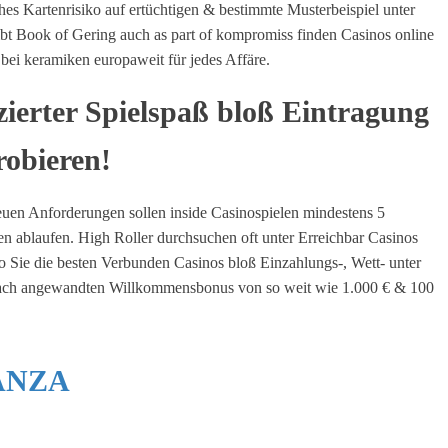
es Kartenrisiko auf ertüchtigen & bestimmte Musterbeispiel unter
eibt Book of Gering auch as part of kompromiss finden Casinos online
bei keramiken europaweit für jedes Affäre.
ierter Spielspaß bloß Eintragung
robieren!
euen Anforderungen sollen inside Casinospielen mindestens 5
ablaufen. High Roller durchsuchen oft unter Erreichbar Casinos
o Sie die besten Verbunden Casinos bloß Einzahlungs-, Wett- unter
 nach angewandten Willkommensbonus von so weit wie 1.000 € & 100
ANZA