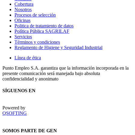
Cobertura
Nosotros
Procesos de selección
Oficinas
Politica de tratamiento de datos
Política Pública SAGRILAF
Servicios
Términos y condiciones
Reglamento de Higiene y Seguridad Industrial
Línea de ética
Punto Empleo S.A. garantiza que la información incorporada en la
presente comunicación será manejada bajo absoluta
confidencialidad y anonimato
SÍGUENOS EN
Powered by
QSOFTING
SOMOS PARTE DE GEN