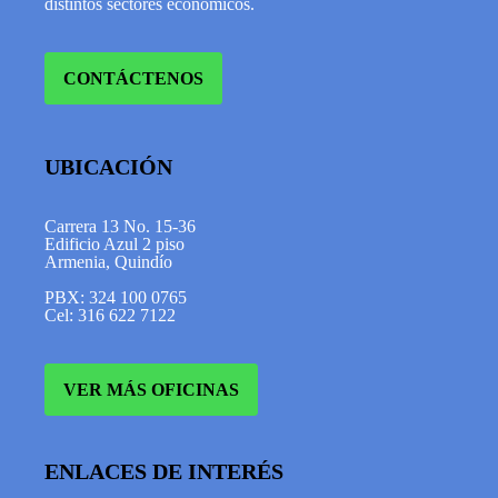
distintos sectores económicos.
CONTÁCTENOS
UBICACIÓN
Carrera 13 No. 15-36
Edificio Azul 2 piso
Armenia, Quindío
PBX: 324 100 0765
Cel: 316 622 7122
VER MÁS OFICINAS
ENLACES DE INTERÉS