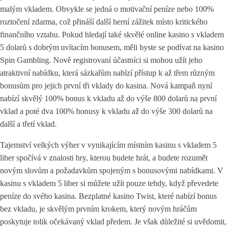
malým vkladem. Obvykle se jedná o motivační peníze nebo 100%
roztočení zdarma, což přináší další herní zážitek místo kritického
finančního vztahu. Pokud hledají také skvělé online kasino s vkladem
5 dolarů s dobrým uvítacím bonusem, měli byste se podívat na kasino
Spin Gambling. Nově registrovaní účastníci si mohou užít jeho
atraktivní nabídku, která sázkařům nabízí přístup k až třem různým
bonusům pro jejich první tři vklady do kasina. Nová kampaň nyní
nabízí skvělý 100% bonus k vkladu až do výše 800 dolarů na první
vklad a poté dva 100% bonusy k vkladu až do výše 300 dolarů na
další a třetí vklad.
Tajemství velkých výher v vynikajícím místním kasinu s vkladem 5
liber spočívá v znalosti hry, kterou budete hrát, a budete rozumět
novým slovům a požadavkům spojeným s bonusovými nabídkami. V
kasinu s vkladem 5 liber si můžete užít pouze tehdy, když převedete
peníze do svého kasina. Bezplatné kasino Twist, které nabízí bonus
bez vkladu, je skvělým prvním krokem, který novým hráčům
poskytuje tolik očekávaný vklad předem. Je však důležité si uvědomit,