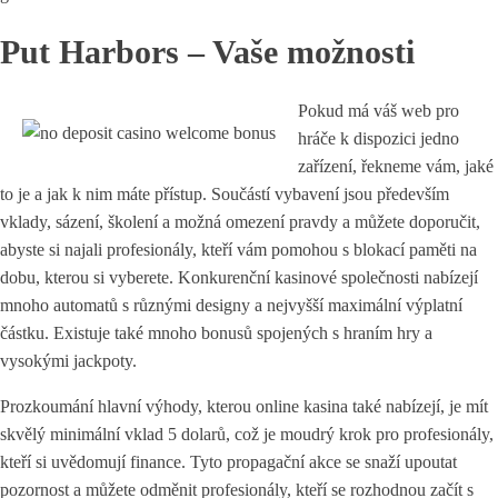
Put Harbors – Vaše možnosti
Pokud má váš web pro
hráče k dispozici jedno
zařízení, řekneme vám, jaké
to je a jak k nim máte přístup. Součástí vybavení jsou především
vklady, sázení, školení a možná omezení pravdy a můžete doporučit,
abyste si najali profesionály, kteří vám pomohou s blokací paměti na
dobu, kterou si vyberete. Konkurenční kasinové společnosti nabízejí
mnoho automatů s různými designy a nejvyšší maximální výplatní
částku. Existuje také mnoho bonusů spojených s hraním hry a
vysokými jackpoty.
Prozkoumání hlavní výhody, kterou online kasina také nabízejí, je mít
skvělý minimální vklad 5 dolarů, což je moudrý krok pro profesionály,
kteří si uvědomují finance. Tyto propagační akce se snaží upoutat
pozornost a můžete odměnit profesionály, kteří se rozhodnou začít s