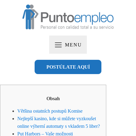
MENU
POSTÚLATE AQUÍ
Obsah
Většina ostatních postupů Komise
Nejlepší kasino, kde si můžete vyzkoušet
online výherní automaty s vkladem 5 liber?
Put Harbors – Vaše možnosti