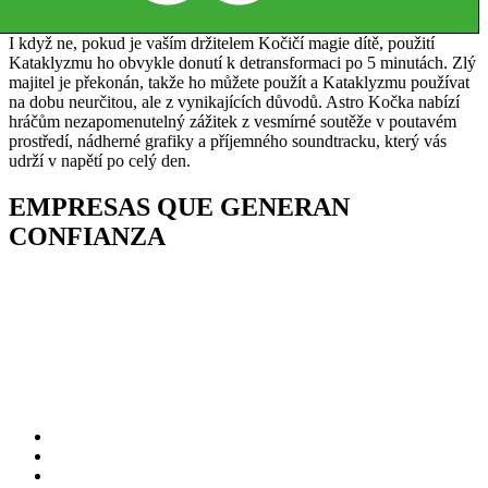
I když ne, pokud je vaším držitelem Kočičí magie dítě, použití
Kataklyzmu ho obvykle donutí k detransformaci po 5 minutách. Zlý
majitel je překonán, takže ho můžete použít a Kataklyzmu používat
na dobu neurčitou, ale z vynikajících důvodů. Astro Kočka nabízí
hráčům nezapomenutelný zážitek z vesmírné soutěže v poutavém
prostředí, nádherné grafiky a příjemného soundtracku, který vás
udrží v napětí po celý den.
EMPRESAS QUE GENERAN
CONFIANZA