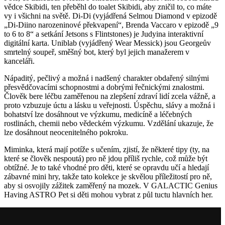
vědce Skibidi, ten přeběhl do toalet Skibidi, aby zničil to, co máte
vy i všichni na světě. Di-Di (vyjádřená Selmou Diamond v epizodě
„Di-Diino narozeninové překvapení“, Brenda Vaccaro v epizodě „9
to 6 to 8“ a setkání Jetsons s Flintstones) je Judyina interaktivní
digitální karta. Uniblab (vyjádřený Wear Messick) jsou Georgeův
smrtelný soupeř, směšný bot, který byl jejich manažerem v
kanceláři.
Nápaditý, pečlivý a možná i nadšený charakter obdařený silnými
přesvědčovacími schopnostmi a dobrými řečnickými znalostmi.
Člověk bere léčbu zaměřenou na zlepšení zdraví lidí zcela vážně, a
proto vzbuzuje úctu a lásku u veřejnosti. Úspěchu, slávy a možná i
bohatství lze dosáhnout ve výzkumu, medicíně a léčebných
rostlinách, chemii nebo vědeckém výzkumu. Vzdělání ukazuje, že
lze dosáhnout neocenitelného pokroku.
Miminka, která mají potíže s učením, zjistí, že některé tipy (ty, na
které se člověk nespoutá) pro ně jdou příliš rychle, což může být
obtížné. Je to také vhodné pro děti, které se opravdu učí a hledají
zábavné mini hry, takže tato kolekce je skvělou příležitostí pro ně,
aby si osvojily zážitek zaměřený na mozek. V GALACTIC Genius
Having ASTRO Pet si děti mohou vybrat z půl tuctu hlavních her.