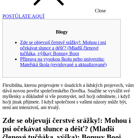
Close
POSTÚLATE AQUÍ
Blogy
Zde se objevují čerstvé srážky!: Mohou i psi
očekávat slunce a déšť? (Mladší členové
tučňáka, výška): Bonusy Booi
Příprava na vysokou školu nebo univerzitu:
Mateřská škola (revidované a aktualizované)
Flexibilita, kterou projevujete v úsudcích a lidských projevech, vám
dává novou pověst společenského člověka. Snažíte se vyvážit své
myšlenky a důkladně si vše promyslet, než ho/ji odmítnete, i když
ho/ji jinak přijmete. I když společnost s vašimi názory může být,
není ani intenzivní, ani trvalý.
Zde se objevují čerstvé srážky!: Mohou i
psi očekávat slunce a déšť?
(Mladší
členové tučňáka, výška): Bonusy Booi