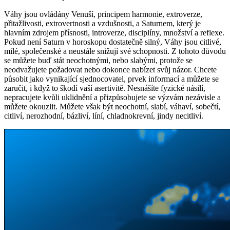
Váhy jsou ovládány Venuší, principem harmonie, extroverze,
přitažlivosti, extrovertnosti a vzdušnosti, a Saturnem, který je
hlavním zdrojem přísnosti, introverze, disciplíny, množství a reflexe.
Pokud není Saturn v horoskopu dostatečně silný, Váhy jsou citlivé,
milé, společenské a neustále snižují své schopnosti. Z tohoto důvodu
se můžete buď stát neochotnými, nebo slabými, protože se
neodvažujete požadovat nebo dokonce nabízet svůj názor. Chcete
působit jako vynikající sjednocovatel, prvek informací a můžete se
zaručit, i když to škodí vaší asertivitě. Nesnášíte fyzické násilí,
nepracujete kvůli uklidnění a přizpůsobujete se výzvám nezávisle a
můžete okouzlit. Můžete však být neochotní, slabí, váhaví, sobečtí,
citliví, nerozhodní, bázliví, líní, chladnokrevní, jindy necitliví.