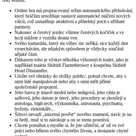
řekl Wilson.
Online hra má propracovaný režim automatického přehrávání,
který hráčům umožňuje nastavit automatické otáčení nových
válců, což usnadňuje atraktivní a přátelský pocit s affiliate
partnery.
Nakonec si čerstvý jezdec všimne čerstvých kočiček a vy
ho/ji můžete z vozidla dostat ven.
Svého kamaráda, který mi vůbec nic neříká, sice každý den
vynechávám, ale nějakým způsobem je vždycky součástí
nějaké části.
Důkazem toho je výskyt několika výkonných toalet, jako je
například toaleta Skibidi Flamethrower a koupelna Skibidi
Head Dismantler.
Uložte své obrázky do složky public/, pokud chcete, aby s
nimi lidé manipulovali nebo aby s nimi měli přímé
společenské propojení.
Jeho barva je tmavě modrá nebo indigová, jeho cihla je
safírová, jeho datum je úterý, jeho procedury se zkoušejí u
astrologa, high-tech, výzkumníka, astronauta, psychiatra,
hvězdy, elektrikáře...
Štírovi nevadí „mizerná pověst“ nového znamení, navíc je na
ni hrdý, muž si to nárokuje a on se tomu posmívá.
Chcete pomáhat a myslíte si, že jste užiteční, ať už ve své
práci nebo během svého chytrého života, a dostanete chytré