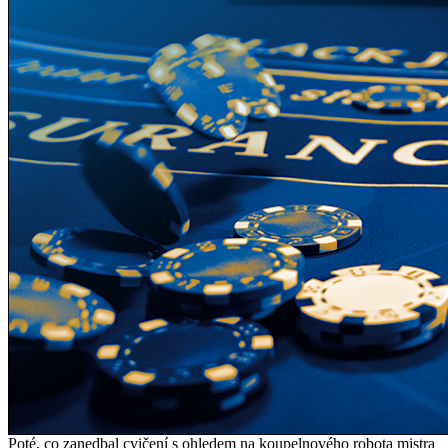
Poté, co zanedbal cvičení s ohledem na koupelnového robota mistra