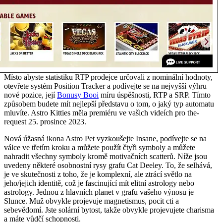
Místo abyste statistiku RTP prodejce určovali z nominální hodnoty,
otevřete systém Position Tracker a podívejte se na nejvyšší výhru
nové pozice, její
Bonusy Booi
míru úspěšnosti, RTP a SRP. Tímto
způsobem budete mít nejlepší představu o tom, o jaký typ automatu
mluvíte. Astro Kitties měla premiéru ve vašich videích pro the-
request 25. prosince 2023.
Nová úžasná ikona Astro Pet vyzkoušejte Insane, podívejte se na
válce ve třetím kroku a můžete použít čtyři symboly a můžete
nahradit všechny symboly kromě motivačních scatterů. Níže jsou
uvedeny některé osobnostní rysy grafu Cat Deeley. To, že selhává,
je ve skutečnosti z toho, že je komplexní, ale ztrácí světlo na
jeho/jejich identitě, což je fascinující mít elitní astrology nebo
astrology. Jednou z hlavních planet v grafu vašeho výnosu je
Slunce. Muž obvykle projevuje magnetismus, pocit cti a
sebevědomí. Jste solární bytost, takže obvykle projevujete charisma
a máte vůdčí schopnosti.