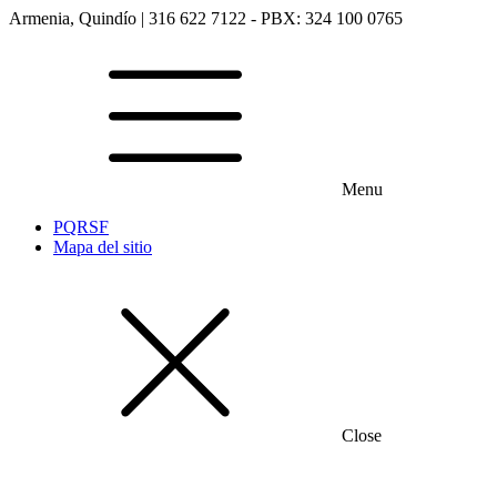
Armenia, Quindío | 316 622 7122 - PBX: 324 100 0765
Menu
PQRSF
Mapa del sitio
Close