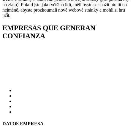
na zlato). Pokud jste jako většina lidí, měli byste se snažit utratit co
nejméně, abyste prozkoumali nové webové stránky a mohli si hru
užít.
EMPRESAS QUE GENERAN
CONFIANZA
DATOS EMPRESA