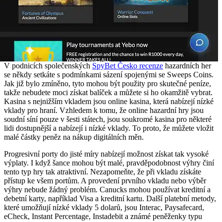
V podnicích společenských
SpyBet Česko recenze
hazardních her
se někdy setkáte s podmínkami sázení spojenými se Sweeps Coins.
Jak již bylo zmíněno, tyto mohou být použity pro skutečné peníze,
takže nebudete moci získat balíček a můžete si ho okamžitě vybrat.
Kasina s nejnižším vkladem jsou online kasina, která nabízejí nízké
vklady pro hraní. Vzhledem k tomu, že online hazardní hry jsou
soudní síní pouze v šesti státech, jsou soukromé kasina pro některé
lidi dostupnější a nabízejí i nízké vklady. To proto, že můžete vložit
malé částky peněz na nákup digitálních měn.
Progresivní porty do jisté míry nabízejí možnost získat tak vysoké
výplaty. I když šance mohou být malé, pravděpodobnost výhry činí
tento typ hry tak atraktivní. Nezapomeňte, že při vkladu získáte
přístup ke všem portům. A provedení prvního vkladu nebo výběr
výhry nebude žádný problém. Canucks mohou používat kreditní a
debetní karty, například Visa a kreditní kartu. Další platební metody,
které umožňují nízké vklady 5 dolarů, jsou Interac, Paysafecard,
eCheck, Instant Percentage, Instadebit a známé peněženky typu