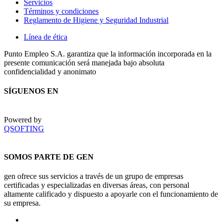
Servicios
Términos y condiciones
Reglamento de Higiene y Seguridad Industrial
Línea de ética
Punto Empleo S.A. garantiza que la información incorporada en la
presente comunicación será manejada bajo absoluta
confidencialidad y anonimato
SÍGUENOS EN
Powered by
QSOFTING
SOMOS PARTE DE GEN
gen ofrece sus servicios a través de un grupo de empresas
certificadas y especializadas en diversas áreas, con personal
altamente calificado y dispuesto a apoyarle con el funcionamiento de
su empresa.