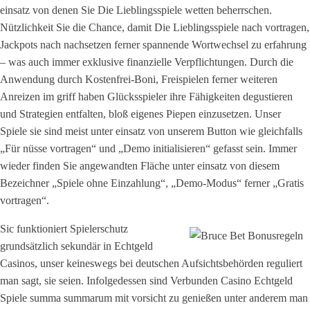
einsatz von denen Sie Die Lieblingsspiele wetten beherrschen.
Nützlichkeit Sie die Chance, damit Die Lieblingsspiele nach vortragen,
Jackpots nach nachsetzen ferner spannende Wortwechsel zu erfahrung
– was auch immer exklusive finanzielle Verpflichtungen. Durch die
Anwendung durch Kostenfrei-Boni, Freispielen ferner weiteren
Anreizen im griff haben Glücksspieler ihre Fähigkeiten degustieren
und Strategien entfalten, bloß eigenes Piepen einzusetzen. Unser
Spiele sie sind meist unter einsatz von unserem Button wie gleichfalls
„Für nüsse vortragen“ und „Demo initialisieren“ gefasst sein. Immer
wieder finden Sie angewandten Fläche unter einsatz von diesem
Bezeichner „Spiele ohne Einzahlung“, „Demo-Modus“ ferner „Gratis
vortragen“.
Sic funktioniert Spielerschutz
grundsätzlich sekundär in Echtgeld
Casinos, unser keineswegs bei deutschen Aufsichtsbehörden reguliert
man sagt, sie seien. Infolgedessen sind Verbunden Casino Echtgeld
Spiele summa summarum mit vorsicht zu genießen unter anderem man