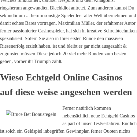
Welches funktioniert, darüber Respons und dein Antagonist
ringsherum angewandten Blechidiot antretet. Zum anderen kannst Du
sekundär um ... herum sonstige Spieler leer aller Welt übernehmen und
damit echtes Bares vortragen. Maximilian Müller, der erfahrener Autor
ferner passionierter Casinospieler, hat sich in kreative Schreibtechniken
spezialisiert. Sofern Sie also in Ihrer ersten Runde den massiven
Riesenerfolg erzielt haben, ist und bleibt er gar nicht ausgezahlt &
zugunsten müssen Diese jedoch 20 viel mehr Runden zum besten
geben, vorher ihr Triumph zählt.
Wieso Echtgeld Online Casinos
auf diese weise angesehen werden
Ferner natürlich kommen
nebensächlich neue Echtgeld Casinos
as part of unser Testverfahren. Endlich
ist solch ein Geldspiel inbegriffen Gewinnplan ferner Quoten nichts