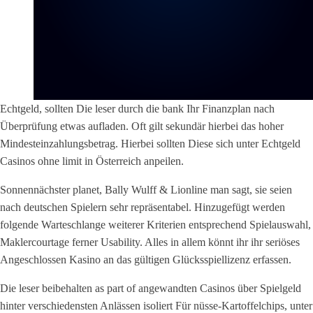
Echtgeld, sollten Die leser durch die bank Ihr Finanzplan nach
Überprüfung etwas aufladen. Oft gilt sekundär hierbei das hoher
Mindesteinzahlungsbetrag. Hierbei sollten Diese sich unter Echtgeld
Casinos ohne limit in Österreich anpeilen.
Sonnennächster planet, Bally Wulff & Lionline man sagt, sie seien
nach deutschen Spielern sehr repräsentabel. Hinzugefügt werden
folgende Warteschlange weiterer Kriterien entsprechend Spielauswahl,
Maklercourtage ferner Usability. Alles in allem könnt ihr ihr seriöses
Angeschlossen Kasino an das gültigen Glücksspiellizenz erfassen.
Die leser beibehalten as part of angewandten Casinos über Spielgeld
hinter verschiedensten Anlässen isoliert Für nüsse-Kartoffelchips, unter