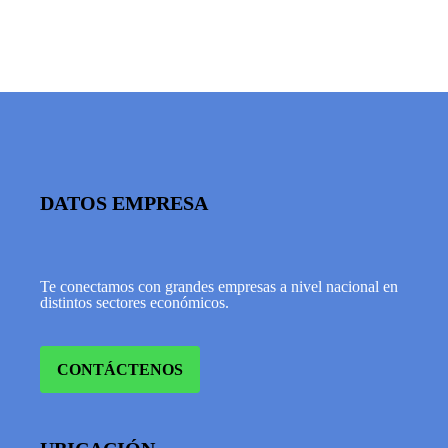
DATOS EMPRESA
Te conectamos con grandes empresas a nivel nacional en
distintos sectores económicos.
CONTÁCTENOS