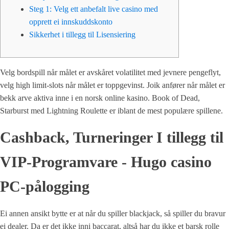
Steg 1: Velg ett anbefalt live casino med
opprett ei innskuddskonto
Sikkerhet i tillegg til Lisensiering
Velg bordspill når målet er avskåret volatilitet med jevnere pengeflyt,
velg high limit-slots når målet er toppgevinst. Joik anfører når målet er
bekk arve aktiva inne i en norsk online kasino. Book of Dead,
Starburst med Lightning Roulette er iblant de mest populære spillene.
Cashback, Turneringer I tillegg til
VIP-Programvare - Hugo casino
PC-pålogging
Ei annen ansikt bytte er at når du spiller blackjack, så spiller du bravur
ei dealer.
Da er det ikke inni baccarat, altså har du ikke et barsk rolle