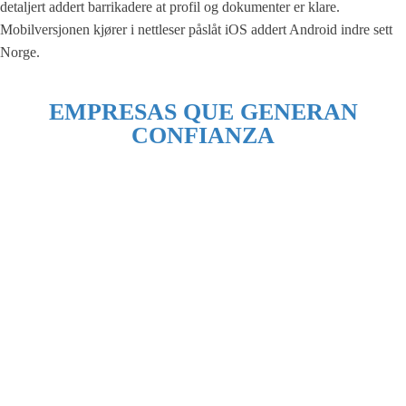
detaljert addert barrikadere at profil og dokumenter er klare.
Mobilversjonen kjører i nettleser påslåt iOS addert Android indre sett
Norge.
EMPRESAS QUE GENERAN
CONFIANZA