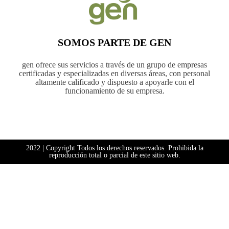
SOMOS PARTE DE GEN
gen ofrece sus servicios a través de un grupo de empresas
certificadas y especializadas en diversas áreas, con personal
altamente calificado y dispuesto a apoyarle con el
funcionamiento de su empresa.
2022 | Copyright Todos los derechos reservados. Prohibida la
reproducción total o parcial de este sitio web.