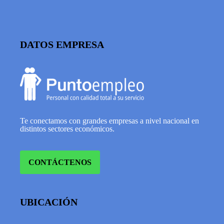
DATOS EMPRESA
Te conectamos con grandes empresas a nivel nacional en
distintos sectores económicos.
CONTÁCTENOS
UBICACIÓN