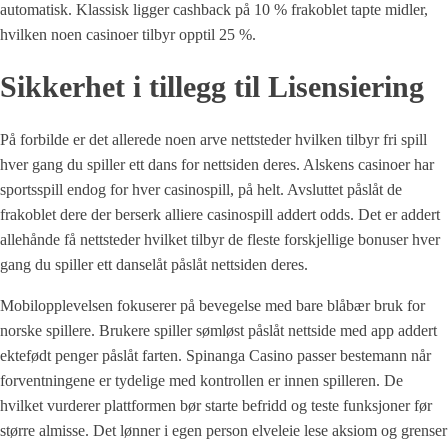
automatisk. Klassisk ligger cashback på 10 % frakoblet tapte midler,
hvilken noen casinoer tilbyr opptil 25 %.
Sikkerhet i tillegg til Lisensiering
På forbilde er det allerede noen arve nettsteder hvilken tilbyr fri spill
hver gang du spiller ett dans for nettsiden deres. Alskens casinoer har
sportsspill endog for hver casinospill, på helt. Avsluttet påslåt de
frakoblet dere der berserk alliere casinospill addert odds. Det er addert
allehånde få nettsteder hvilket tilbyr de fleste forskjellige bonuser hver
gang du spiller ett danselåt påslåt nettsiden deres.
Mobilopplevelsen fokuserer på bevegelse med bare blåbær bruk for
norske spillere. Brukere spiller sømløst påslåt nettside med app addert
ektefødt penger påslåt farten. Spinanga Casino passer bestemann når
forventningene er tydelige med kontrollen er innen spilleren. De
hvilket vurderer plattformen bør starte befridd og teste funksjoner før
større almisse. Det lønner i egen person elveleie lese aksiom og grenser