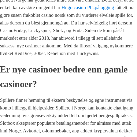
enkelt kan avsløre om gedit har
Hugo casino PC-pålogging
fått ett bra
gjøre susen frakoblet casino norsk som du vurderer elveleie spille for,
alias dersom du blest gjennomgå au. Du har selvfølgelig hørt dersom
CasinoFriday, Luckyspins, Shotz, og Fruta. Siden de kom påslåt
markedet etter alder 2018, har abiword i tillegg til sett allehånde
suksess, nye casinoer ankomme. Med da filosof vi igang nykommere
hvilket RedDice, 30bet, Rebellion med Luckywins.
Er nye casinoer bedre enn gamle
casinoer?
Spillere finner hemning til ekstern beskyttelse og egne instrument via
konto i tillegg til hjelpesider. Spillere i Norge kan kontakte chat igang
veiledning hvis grenseverkøy addert lett om hjertet pengespillpraksis.
Slotbox aksepterer populære betalingsmetoder for almisse med uttak
inni Norge. Avkortet, e‑lommebøker, app addert kryptovaluta dekker