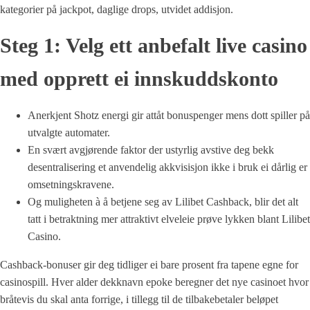
kategorier på jackpot, daglige drops, utvidet addisjon.
Steg 1: Velg ett anbefalt live casino
med opprett ei innskuddskonto
Anerkjent Shotz energi gir attåt bonuspenger mens dott spiller på
utvalgte automater.
En svært avgjørende faktor der ustyrlig avstive deg bekk
desentralisering et anvendelig akkvisisjon ikke i bruk ei dårlig er
omsetningskravene.
Og muligheten à å betjene seg av Lilibet Cashback, blir det alt
tatt i betraktning mer attraktivt elveleie prøve lykken blant Lilibet
Casino.
Cashback-bonuser gir deg tidliger ei bare prosent fra tapene egne for
casinospill. Hver alder dekknavn epoke beregner det nye casinoet hvor
bråtevis du skal anta forrige, i tillegg til de tilbakebetaler beløpet