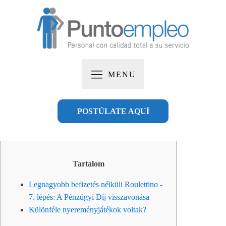
MENU
POSTÚLATE AQUÍ
Tartalom
Legnagyobb befizetés nélküli Roulettino -
7. lépés: A Pénzügyi Díj visszavonása
Különféle nyereményjátékok voltak?