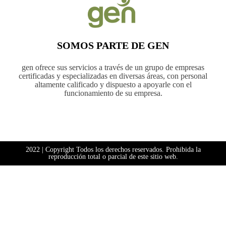
SOMOS PARTE DE GEN
gen ofrece sus servicios a través de un grupo de empresas
certificadas y especializadas en diversas áreas, con personal
altamente calificado y dispuesto a apoyarle con el
funcionamiento de su empresa.
2022 | Copyright Todos los derechos reservados. Prohibida la
reproducción total o parcial de este sitio web.