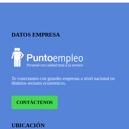
DATOS EMPRESA
Te conectamos con grandes empresas a nivel nacional en
distintos sectores económicos.
CONTÁCTENOS
UBICACIÓN