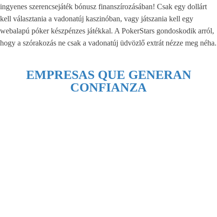
ingyenes szerencsejáték bónusz finanszírozásában! Csak egy dollárt
kell választania a vadonatúj kaszinóban, vagy játszania kell egy
webalapú póker készpénzes játékkal. A PokerStars gondoskodik arról,
hogy a szórakozás ne csak a vadonatúj üdvözlő extrát nézze meg néha.
EMPRESAS QUE GENERAN
CONFIANZA