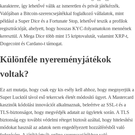
karakterre, így lehetővé válik az ismeretlen és privát játékérzék.
Valójában a Bitcoin-szerencsejátékkal foglalkozó vállalatok, mint
például a Super Dice és a Fortunate Stop, lehetővé teszik a profilok
regisztrációját, ahelyett, hogy hosszas KYC-folyamatokon mennének
keresztül. A Mega Dice több mint 15 kriptovalutát, valamint XRP-t,
Dogecoint és Cardano-t támogat.
Különféle nyereményjátékok
voltak?
Ez azt mutatja, hogy csak egy kis esély kell ahhoz, hogy megnyerjük a
Super Lucktól távol eső tekercsek életét módosító ügyet. A Mastercard
kaszinók kódolási innovációt alkalmaznak, beleértve az SSL-t és a
TLS-biztonságot, hogy megvédjék adatait az ügyletek során. A TLS
biztonság egy további védelmi réteget biztosít azáltal, hogy hitelesítési
módokat használ az adatok nem engedélyezett hozzáférésből való
fedezésére. A játékkártyák online szerencsejátékhoz való