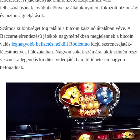
felhasználásának további előnye az általuk nyújtott fokozott biztonsági
és biztonsági eljárások.
Számos különbséget fog találni a bitcoin kaszinó általában véve. A
Baccarat-elrendezésű játékok nagymértékben megjelennek a bitcoin
valós
legnagyobb befizetés nélküli Roulettino
idejű szerencsejáték-
létesítmények hálózataiban. Nagyon sokak számára, akik szintén részt
vesznek a legendás kredites videojátékban, történetesen nagyon
befogadnak.