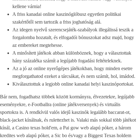
kellene várnia!
A friss kanadai online kaszinóglóbusz egyetlen politikai
szakértőtől sem tartozik a friss joghatóság alá.
Az idegen nyelvű szerencsejáték-szabályok illegálissá teszik a
forgalomba hozatalt, és elfogadói bónuszokat adsz majd, hogy
az embereket megtehesse.
A minősített játékok abban különböznek, hogy a választottak
hány százaléka számít a legújabb fogadási feltételeknek.
Az a jó az online nyerőgépes játékokban, hogy minden esetre
megforgathatod ezeket a tárcsákat, és nem számít, hol, imádod.
Kiválasztottuk a legjobb online kanadai helyi kaszinóportokat.
Bár nem, fogadhatsz többek között kormányra, élvezetekre, legújabb
eseményekre, e-Footballra (online játékversenyek) és virtuális
sportokra is. A rendkívül valós idejű kaszinók legalább baccarat-ot,
black-jacket kínálnak, és rulettezhet is. Valaki más sokkal több játékot
kínál, a Casino texas hold'em, a Pai gow web alapú póker, a három
kredites web alapú póker, a Sic bo és/vagy a Biggest Texas holdem