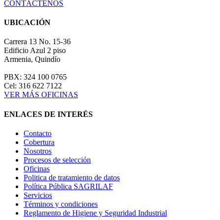
CONTÁCTENOS
UBICACIÓN
Carrera 13 No. 15-36
Edificio Azul 2 piso
Armenia, Quindío
PBX: 324 100 0765
Cel: 316 622 7122
VER MÁS OFICINAS
ENLACES DE INTERÉS
Contacto
Cobertura
Nosotros
Procesos de selección
Oficinas
Politica de tratamiento de datos
Política Pública SAGRILAF
Servicios
Términos y condiciones
Reglamento de Higiene y Seguridad Industrial