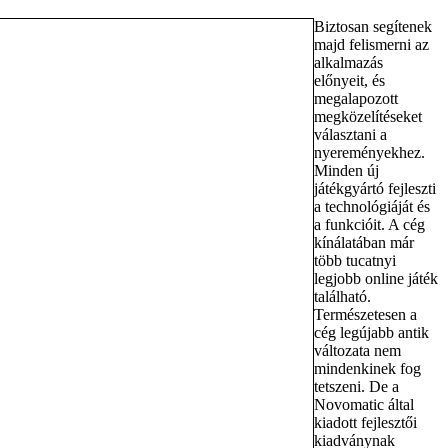
Biztosan segítenek
majd felismerni az
alkalmazás
előnyeit, és
megalapozott
megközelítéseket
választani a
nyereményekhez.
Minden új
játékgyártó fejleszti
a technológiáját és
a funkcióit. A cég
kínálatában már
több tucatnyi
legjobb online játék
található.
Természetesen a
cég legújabb antik
változata nem
mindenkinek fog
tetszeni. De a
Novomatic által
kiadott fejlesztői
kiadványnak