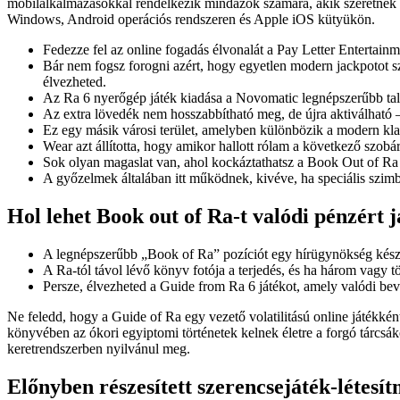
mobilalkalmazásokkal rendelkezik mindazok számára, akik szeretnék k
Windows, Android operációs rendszeren és Apple iOS kütyükön.
Fedezze fel az online fogadás élvonalát a Pay Letter Entertainm
Bár nem fogsz forogni azért, hogy egyetlen modern jackpotot s
élvezheted.
Az Ra 6 nyerőgép játék kiadása a Novomatic legnépszerűbb tal
Az extra lövedék nem hosszabbítható meg, de újra aktiválható –
Ez egy másik városi terület, amelyben különbözik a modern klas
Wear azt állította, hogy amikor hallott rólam a következő szobár
Sok olyan magaslat van, ahol kockáztathatsz a Book Out of Ra
A győzelmek általában itt működnek, kivéve, ha speciális szim
Hol lehet Book out of Ra-t valódi pénzért j
A legnépszerűbb „Book of Ra” pozíciót egy hírügynökség készít
A Ra-tól távol lévő könyv fotója a terjedés, és ha három vagy tö
Persze, élvezheted a Guide from Ra 6 játékot, amely valódi be
Ne feledd, hogy a Guide of Ra egy vezető volatilitású online játékk
könyvében az ókori egyiptomi történetek kelnek életre a forgó tárcs
keretrendszerben nyilvánul meg.
Előnyben részesített szerencsejáték-létesí