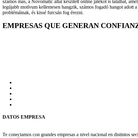
számos más, a Novomatic által készített online játékot is találhat, am
legújabb motívum kellemesen hangzik, számos fogadó hangot adott a j
problémáinak, és kissé furcsán fog érezni.
EMPRESAS QUE GENERAN CONFIAN
DATOS EMPRESA
Te conectamos con grandes empresas a nivel nacional en distintos se