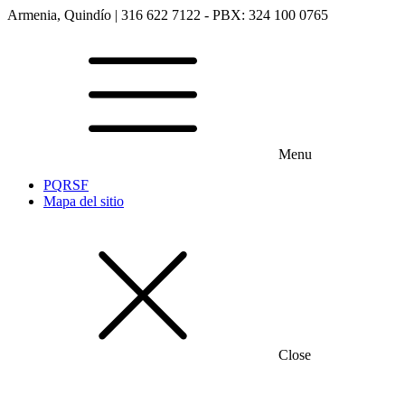
Armenia, Quindío | 316 622 7122 - PBX: 324 100 0765
Menu
PQRSF
Mapa del sitio
Close