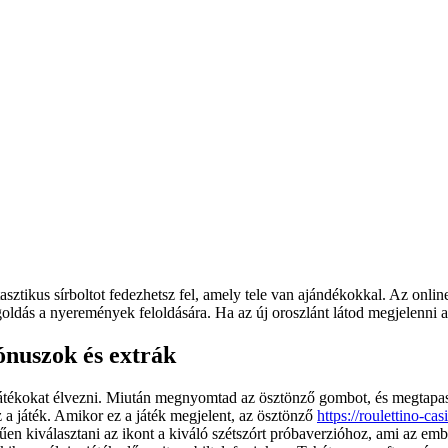
fantasztikus sírboltot fedezhetsz fel, amely tele van ajándékokkal. Az on
goldás a nyeremények feloldására.
Ha az új oroszlánt látod megjelenni 
nuszok és extrák
tékokat élvezni. Miután megnyomtad az ösztönző gombot, és megtapasz
 a játék. Amikor ez a játék megjelent, az ösztönző
https://roulettino-c
en kiválasztani az ikont a kiváló szétszórt próbaverzióhoz, ami az emb