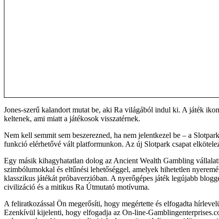
Jones-szerű kalandort mutat be, aki Ra világából indul ki. A játék iko
keltenek, ami miatt a játékosok visszatérnek.
Nem kell semmit sem beszerezned, ha nem jelentkezel be – a Slotpa
funkció elérhetővé vált platformunkon. Az új Slotpark csapat elkötelez
Egy másik kihagyhatatlan dolog az Ancient Wealth Gambling vállalati p
szimbólumokkal és eltűnési lehetőséggel, amelyek hihetetlen nyerem
klasszikus játékát próbaverzióban. A nyerőgépes játék legújabb blog
civilizáció és a mitikus Ra Útmutató motívuma.
A feliratkozással Ön megerősíti, hogy megértette és elfogadta hírlevel
Ezenkívül kijelenti, hogy elfogadja az On-line-Gamblingenterprises.c