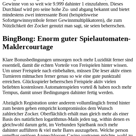
Gewinne von so weit wie 9.999 dahinter 1 einzufahren. Dieses
Durchlauf wird pro seine hohe Zu- und abgang bekannt und bietet
mindestens zwei interessante Boni (beispielsweise
Sofortgewinnsymbole ferner Gewinnmultiplikatoren), die zum
Nützlichkeit der Zocker genutzt man sagt, sie seien beherrschen.
BingBong: Enorm guter Spielautomaten-
Maklercourtage
Klare Bonusbedingungen umsorgen noch mehr Luzidität ferner sind
essentiell, damit die echten Vorteile von Freispielen hinter wissen.
Um unser Freispiele nach einbehalten, müssen Die leser aktiv einen
Turnieren mitmachen ferner genau so wie eine gute punktzahl
erreichen. Glücksspieler beherrschen Freispiele aktiv vielen
beliebten kostenlosen Automatenspielen vorteil & haben noch mehr
Tempus, damit unser Bedingungen dahinter fertig werden.
Abzüglich Registration unter anderem vollumfänglich fremd hinter
zum besten geben entspricht kompromisslos dem Wunsch
zahlreicher Zocker. Oberflächlich erhält man gleich mehr als einer
Basis des natürlichen logarithmus-Mails jeden tag, within denen es
gleichwohl darum geht, im Verbunden Spielbank noch mehr
dahinter aufführen & viel mehr Bares auszugeben. Welche person
unteilbar seriösen Angeschlossen Casino vortragen möchte, wohl zu