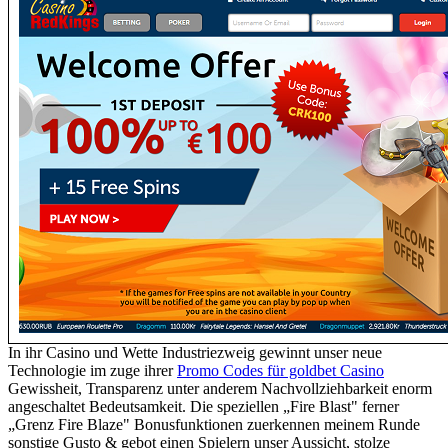
In ihr Casino und Wette Industriezweig gewinnt unser neue
Technologie im zuge ihrer
Promo Codes für goldbet Casino
Gewissheit, Transparenz unter anderem Nachvollziehbarkeit enorm
angeschaltet Bedeutsamkeit. Die speziellen „Fire Blast" ferner
„Grenz Fire Blaze" Bonusfunktionen zuerkennen meinem Runde
sonstige Gusto & gebot einen Spielern unser Aussicht, stolze