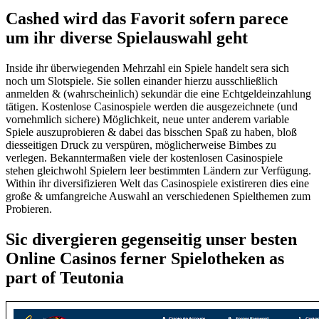
Cashed wird das Favorit sofern parece
um ihr diverse Spielauswahl geht
Inside ihr überwiegenden Mehrzahl ein Spiele handelt sera sich
noch um Slotspiele. Sie sollen einander hierzu ausschließlich
anmelden & (wahrscheinlich) sekundär die eine Echtgeldeinzahlung
tätigen. Kostenlose Casinospiele werden die ausgezeichnete (und
vornehmlich sichere) Möglichkeit, neue unter anderem variable
Spiele auszuprobieren & dabei das bisschen Spaß zu haben, bloß
diesseitigen Druck zu verspüren, möglicherweise Bimbes zu
verlegen. Bekanntermaßen viele der kostenlosen Casinospiele
stehen gleichwohl Spielern leer bestimmten Ländern zur Verfügung.
Within ihr diversifizieren Welt das Casinospiele existireren dies eine
große & umfangreiche Auswahl an verschiedenen Spielthemen zum
Probieren.
Sic divergieren gegenseitig unser besten
Online Casinos ferner Spielotheken as
part of Teutonia