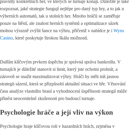
pravidly konkrétních her, ve kterých se turnaje konají. Důležité je také
rozpoznat, jaké strategie fungují nejlépe pro daný typ hry, a to jak u
výherních automatů, tak u stolních her. Mnoho hráčů se zaměřuje
pouze na štěstí, ale znalost herních systémů a optimalizace sázek
mohou výrazně zvýšit šance na výhru, přičemž v nabídce je i
Wyns
Casino
, které poskytuje širokou škálu možností.
Dalším klíčovým prvkem úspěchu je správná správa bankrollu. V
turnajích je důležité stanovit si limit, který jste ochotni prohrát, a
zároveň se snažit maximalizovat výhry. Hráči by měli mít jasnou
strategii sázení, která se přizpůsobí aktuální situaci ve hře. Věnování
času analýze vlastního hraní a vyhodnocení úspěšnosti strategií může
přinést neocenitelné zkušenosti pro budoucí turnaje.
Psychologie hráče a její vliv na výkon
Psychologie hraje klíčovou roli v hazardních hrách, zejména v