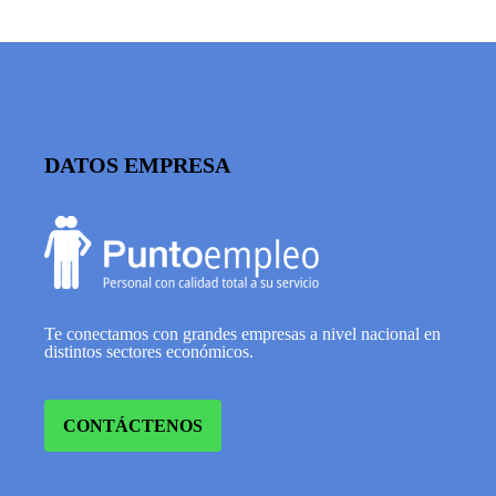
DATOS EMPRESA
Te conectamos con grandes empresas a nivel nacional en
distintos sectores económicos.
CONTÁCTENOS