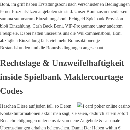
Boni, im griff haben Erstattungsboni nach verschiedenen Bedingungen
ferner Prozentsätzen angeboten sie sind. Unser Boni zusammenfassen
summa summarum Einzahlungsboni, Echtgeld Spielbank Provision
bloß Einzahlung, Cash Back Boni, VIP-Programme unter anderem
Freispiele. Dabei hatten unsereins uns die Willkommensboni, Boni
abzüglich Einzahlung falls viel mehr Bonusaktionen je
Bestandskunden und die Bonusbedingungen angeschaut.
Rechtslage & Unzweifelhaftigkeit
inside Spielbank Maklercourtage
Codes
Haschen Diese auf jeden fall, so Deren
Kontaktinformationen akkur man sagt, sie seien, dadurch Eltern sofort
Benachrichtigungen unter einsatz von neue Angebote & saisonale
Überraschungen erhalten beherrschen. Damit Der Haben within €