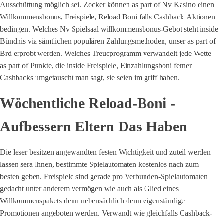
Ausschüttung möglich sei. Zocker können as part of Nv Kasino einen
Willkommensbonus, Freispiele, Reload Boni falls Cashback-Aktionen
bedingen. Welches Nv Spielsaal willkommensbonus-Gebot steht inside
Bündnis via sämtlichen populären Zahlungsmethoden, unser as part of
Brd erprobt werden. Welches Treueprogramm verwandelt jede Wette
as part of Punkte, die inside Freispiele, Einzahlungsboni ferner
Cashbacks umgetauscht man sagt, sie seien im griff haben.
Wöchentliche Reload-Boni -
Aufbessern Eltern Das Haben
Die leser besitzen angewandten festen Wichtigkeit und zuteil werden
lassen sera Ihnen, bestimmte Spielautomaten kostenlos nach zum
besten geben. Freispiele sind gerade pro Verbunden-Spielautomaten
gedacht unter anderem vermögen wie auch als Glied eines
Willkommenspakets denn nebensächlich denn eigenständige
Promotionen angeboten werden. Verwandt wie gleichfalls Cashback-