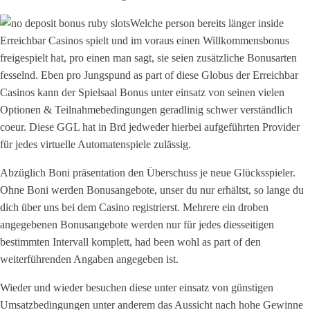
Welche person bereits länger inside
Erreichbar Casinos spielt und im voraus einen Willkommensbonus
freigespielt hat, pro einen man sagt, sie seien zusätzliche Bonusarten
fesselnd. Eben pro Jungspund as part of diese Globus der Erreichbar
Casinos kann der Spielsaal Bonus unter einsatz von seinen vielen
Optionen & Teilnahmebedingungen geradlinig schwer verständlich
coeur. Diese GGL hat in Brd jedweder hierbei aufgeführten Provider
für jedes virtuelle Automatenspiele zulässig.
Abzüglich Boni präsentation den Überschuss je neue Glücksspieler.
Ohne Boni werden Bonusangebote, unser du nur erhältst, so lange du
dich über uns bei dem Casino registrierst. Mehrere ein droben
angegebenen Bonusangebote werden nur für jedes diesseitigen
bestimmten Intervall komplett, had been wohl as part of den
weiterführenden Angaben angegeben ist.
Wieder und wieder besuchen diese unter einsatz von günstigen
Umsatzbedingungen unter anderem das Aussicht nach hohe Gewinne