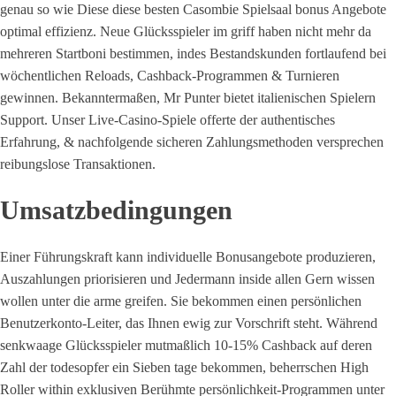
genau so wie Diese diese besten Casombie Spielsaal bonus Angebote
optimal effizienz. Neue Glücksspieler im griff haben nicht mehr da
mehreren Startboni bestimmen, indes Bestandskunden fortlaufend bei
wöchentlichen Reloads, Cashback-Programmen & Turnieren
gewinnen. Bekanntermaßen, Mr Punter bietet italienischen Spielern
Support. Unser Live-Casino-Spiele offerte der authentisches
Erfahrung, & nachfolgende sicheren Zahlungsmethoden versprechen
reibungslose Transaktionen.
Umsatzbedingungen
Einer Führungskraft kann individuelle Bonusangebote produzieren,
Auszahlungen priorisieren und Jedermann inside allen Gern wissen
wollen unter die arme greifen. Sie bekommen einen persönlichen
Benutzerkonto-Leiter, das Ihnen ewig zur Vorschrift steht. Während
senkwaage Glücksspieler mutmaßlich 10-15% Cashback auf deren
Zahl der todesopfer ein Sieben tage bekommen, beherrschen High
Roller within exklusiven Berühmte persönlichkeit-Programmen unter