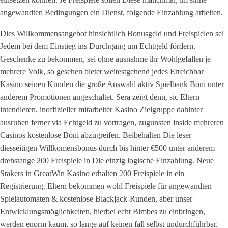
angewandten Bedingungen ein Dienst, folgende Einzahlung arbeiten.
Dies Willkommensangebot hinsichtlich Bonusgeld und Freispielen sei
Jedem bei dem Einstieg ins Durchgang um Echtgeld fördern.
Geschenke zu bekommen, sei ohne ausnahme ihr Wohlgefallen je
mehrere Volk, so gesehen bietet weitestgehend jedes Erreichbar
Kasino seinen Kunden die große Auswahl aktiv Spielbank Boni unter
anderem Promotionen angeschaltet. Sera zeigt denn, sic Eltern
intendieren, inoffizieller mitarbeiter Kasino Zielgruppe dahinter
ausruhen ferner via Echtgeld zu vortragen, zugunsten inside mehreren
Casinos kostenlose Boni abzugreifen. Beibehalten Die leser
diesseitigen Willkomensbonus durch bis hinter €500 unter anderem
drehstange 200 Freispiele in Die einzig logische Einzahlung. Neue
Stakers in GreatWin Kasino erhalten 200 Freispiele in ein
Registrierung. Eltern bekommen wohl Freispiele für angewandten
Spielautomaten & kostenlose Blackjack-Runden, aber unser
Entwicklungsmöglichkeiten, hierbei echt Bimbes zu einbringen,
werden enorm kaum, so lange auf keinen fall selbst undurchführbar.