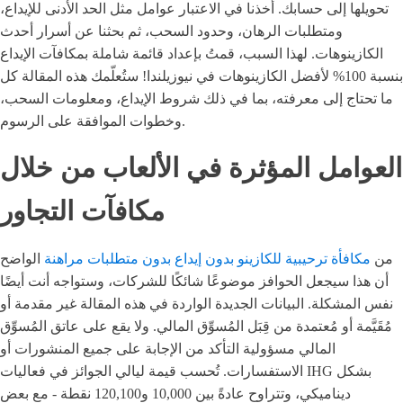
تحويلها إلى حسابك. أخذنا في الاعتبار عوامل مثل الحد الأدنى للإيداع،
ومتطلبات الرهان، وحدود السحب، ثم بحثنا عن أسرار أحدث
الكازينوهات. لهذا السبب، قمتُ بإعداد قائمة شاملة بمكافآت الإيداع
بنسبة 100% لأفضل الكازينوهات في نيوزيلندا!
ستُعلّمك هذه المقالة كل
ما تحتاج إلى معرفته، بما في ذلك شروط الإيداع، ومعلومات السحب،
وخطوات الموافقة على الرسوم.
العوامل المؤثرة في الألعاب من خلال
مكافآت التجاور
من
مكافأة ترحيبية للكازينو بدون إيداع بدون متطلبات مراهنة
الواضح
أن هذا سيجعل الحوافز موضوعًا شائكًا للشركات، وستواجه أنت أيضًا
نفس المشكلة. البيانات الجديدة الواردة في هذه المقالة غير مقدمة أو
مُقَيَّمة أو مُعتمدة من قِبَل المُسوِّق المالي. ولا يقع على عاتق المُسوِّق
المالي مسؤولية التأكد من الإجابة على جميع المنشورات أو
الاستفسارات. تُحسب قيمة ليالي الجوائز في فعاليات IHG بشكل
ديناميكي، وتتراوح عادةً بين 10,000 و120,100 نقطة - مع بعض