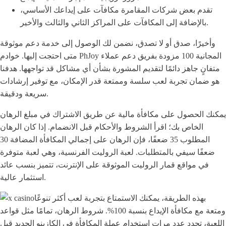
تقدم بعض شركات المقامرة مكافآت على إيداعك الأساسي،
بالإضافة إلى المكافآت على المراكز الثاني والثالث والأخير.
وأخيرًا، صدق أو لا تصدق، نضمن لك الوصول إلى خدمة دعم موثوقة
متى احتجت إليها. خوادم PhJoy المجانية 100 مزودة بفريق دعم عملاء
متفانٍ جاهز دائمًا لتقديم المشورة بشأن أي مشاكل قد تواجهها. هدفنا
هو ضمان تجربة لعب سلسة وممتعة قدر الإمكان، مع توفير إرشادات
سريعة ودقيقة.
يمكنك الحصول على مكافأة مالية عن طريق الاشتراك في مبلغ الرهان
الخاص بك؛ اقرأ الشروط والأحكام قبل الانضمام. إذا كان الرهان
المطلوب 35 ضعفًا، فإن الرهان على إجمالي المكافأة المضافة 30
ضعفًا سيفي بالمتطلبات. لعبة الروليت الفرنسية، وهي لعبة متوفرة
في مواقع قمار الروليت الموثوقة على الإنترنت، تتميز بنسب عائد
استثمار عالية.
بهذه الطريقة، يمكنك الاستمتاع بتجربة لعب أكثر تنوعًا
ومتعة مع مكافأة الإيداع بنسبة 100%. شروط الرهان، تمامًا مثل قواعد
اللعبة، تحدد عدد مرات استخدام عملة المكافأة في الكازينو الجديد قبل