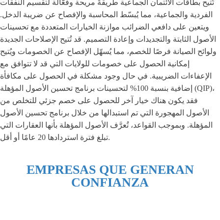
تُتيح بطاقات الائتمان الجماعية طريقةً مريحة وفعّالة لتقسيم النفقات
الفردية والجماعية، مما يُبسّط المحاسبة والإفصاح عن ضريبة الدخل.
ويتعين على دافعي الضرائب موازنة الخيارات المتعددة مع تحسينات
الأصول الثابتة والتجديدات وإعادة التصميم. قد تُتيح الإصلاحات الجديدة
ولوائح الصيانة فرصًا للخصم، مما يُسهّل الإفصاح عن الخصومات ويُتيح
إمكانية الحصول على خصومات للولايات التي قد لا تتوافق مع
الإعفاءات الضريبية. في حال وجود مشكلة في الحصول على مكافأة
إضافية بنسبة 100% لتحسينات برنامج تحسين الأصول المؤهلة (QIP)،
فقد يكون هناك خيار آخر للحصول على خصم جزئي للتخلص من
الأصول المهجورة التي تم استبدالها من خلال برنامج تحسين الأصول
المؤهلة. وبموجب القواعد، تُعرَّف الأصول المؤهلة بأنها العقارات التي
تبلغ فترة استردادها 20 عامًا أو أقل.
EMPRESAS QUE GENERAN
CONFIANZA