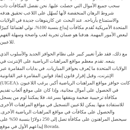
سحب جميع الأموال التي حصلت عليها. نحن نفضل المكافآت ذات
شروط الرهان المنخفضة لأنها تُسهّل على اللاعب تحقيق هدفه
والاستمتاع بأرباحه. عند البحث عن كازينوهات جديدة في الولايات
المتحدة الأمريكية تُقدم مكافآت إيداع بنسبة 100%، نولي اهتمامًا كبيرًا
لبعض الأمور المهمة. هدفنا هو ضمان تجربة لعب واضحة وسهلة الفهم
للاعبين.
مع ذلك، فقد طرأ تغيير كبير على نظام الحوافز الجديد والأسلوب الذي
يتبعه. تقدم معظم مواقع المراهنات الرياضية على الإنترنت في
الولايات المتحدة ما يُعرف بحوافز المباريات. في بدايات المقامرة عبر
الإنترنت، وقبل إقرار قانون إنفاذ قوانين المقامرة غير القانونية
(UIGEA)، كانت حوافز مواقع المراهنات الرياضية أكبر. يرغب اللاعبون
في الحصول على أموال مجانية، وإذا كان على موقع ألعاب تقديم
مكافأة ترحيبية ضخمة وينفقها بسرعة، فلا يمكننا لوم من يسجل
للاستفادة منها. يمكن للاعبين التسجيل في مواقع المراهنات الأخرى
والحصول على مكافآت في مواقع المراهنات الرياضية الأخرى.
سيحصل المراهنون على مكافأة تصل إلى 250 دولارًا بنسبة 50% على
إيداعهم الأول في موقع Bovada.