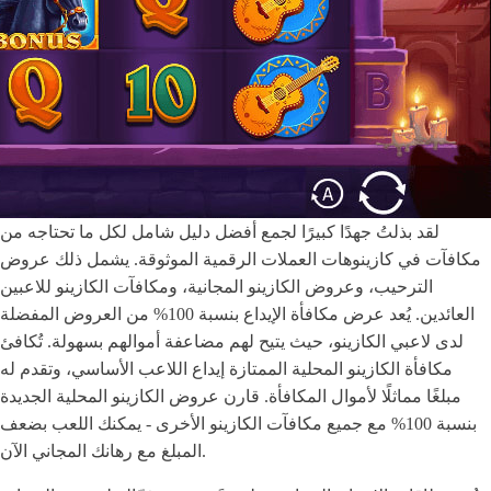
لقد بذلتُ جهدًا كبيرًا لجمع أفضل دليل شامل لكل ما تحتاجه من
مكافآت في كازينوهات العملات الرقمية الموثوقة. يشمل ذلك عروض
الترحيب، وعروض الكازينو المجانية، ومكافآت الكازينو للاعبين
العائدين. يُعد عرض مكافأة الإيداع بنسبة 100% من العروض المفضلة
لدى لاعبي الكازينو، حيث يتيح لهم مضاعفة أموالهم بسهولة. تُكافئ
مكافأة الكازينو المحلية الممتازة إيداع اللاعب الأساسي، وتقدم له
مبلغًا مماثلًا لأموال المكافأة. قارن عروض الكازينو المحلية الجديدة
بنسبة 100% مع جميع مكافآت الكازينو الأخرى - يمكنك اللعب بضعف
المبلغ مع رهانك المجاني الآن.