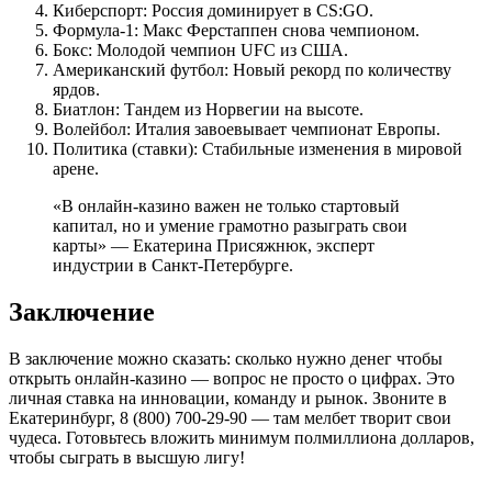
Киберспорт: Россия доминирует в CS:GO.
Формула-1: Макс Ферстаппен снова чемпионом.
Бокс: Молодой чемпион UFC из США.
Американский футбол: Новый рекорд по количеству
ярдов.
Биатлон: Тандем из Норвегии на высоте.
Волейбол: Италия завоевывает чемпионат Европы.
Политика (ставки): Стабильные изменения в мировой
арене.
«В онлайн-казино важен не только стартовый
капитал, но и умение грамотно разыграть свои
карты» — Екатерина Присяжнюк, эксперт
индустрии в Санкт-Петербурге.
Заключение
В заключение можно сказать: сколько нужно денег чтобы
открыть онлайн-казино — вопрос не просто о цифрах. Это
личная ставка на инновации, команду и рынок. Звоните в
Екатеринбург, 8 (800) 700-29-90 — там мелбет творит свои
чудеса. Готовьтесь вложить минимум полмиллиона долларов,
чтобы сыграть в высшую лигу!