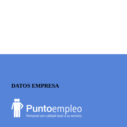
DATOS EMPRESA