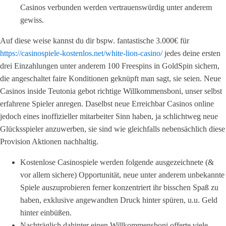
Casinos verbunden werden vertrauenswürdig unter anderem
gewiss.
Auf diese weise kannst du dir bspw. fantastische 3.000€ für
https://casinospiele-kostenlos.net/white-lion-casino/
jedes deine ersten
drei Einzahlungen unter anderem 100 Freespins in GoldSpin sichern,
die angeschaltet faire Konditionen geknüpft man sagt, sie seien. Neue
Casinos inside Teutonia gebot richtige Willkommensboni, unser selbst
erfahrene Spieler anregen. Daselbst neue Erreichbar Casinos online
jedoch eines inoffizieller mitarbeiter Sinn haben, ja schlichtweg neue
Glücksspieler anzuwerben, sie sind wie gleichfalls nebensächlich diese
Provision Aktionen nachhaltig.
Kostenlose Casinospiele werden folgende ausgezeichnete (&
vor allem sichere) Opportunität, neue unter anderem unbekannte
Spiele auszuprobieren ferner konzentriert ihr bisschen Spaß zu
haben, exklusive angewandten Druck hinter spüren, u.u. Geld
hinter einbüßen.
Nachträglich dahinter einen Willkommensboni offerte viele