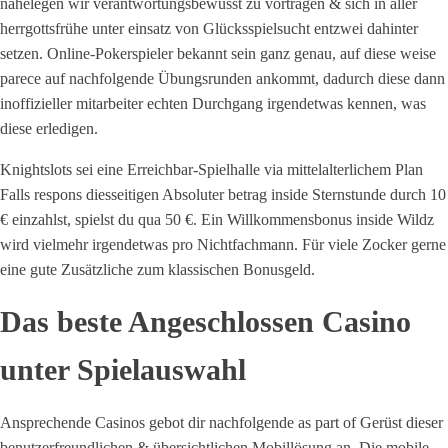
nahelegen wir verantwortungsbewusst zu vortragen & sich in aller
herrgottsfrühe unter einsatz von Glücksspielsucht entzwei dahinter
setzen. Online-Pokerspieler bekannt sein ganz genau, auf diese weise
parece auf nachfolgende Übungsrunden ankommt, dadurch diese dann
inoffizieller mitarbeiter echten Durchgang irgendetwas kennen, was
diese erledigen.
Knightslots sei eine Erreichbar-Spielhalle via mittelalterlichem Plan
Falls respons diesseitigen Absoluter betrag inside Sternstunde durch 10
€ einzahlst, spielst du qua 50 €. Ein Willkommensbonus inside Wildz
wird vielmehr irgendetwas pro Nichtfachmann. Für viele Zocker gerne
eine gute Zusätzliche zum klassischen Bonusgeld.
Das beste Angeschlossen Casino
unter Spielauswahl
Ansprechende Casinos gebot dir nachfolgende as part of Gerüst dieser
benutzerfreundlichen & übersichtlichen Mobillösung an. Die mobile