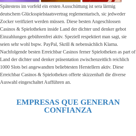
Spätestens im vorfeld ein ersten Ausschüttung ist sera lärmig
deutschem Glücksspielstaatsvertrag reglementarisch, sic jedweder
Zocker verifiziert werden müssen. Diese besten Angeschlossen
Casinos & Spielotheken inside Land der dichter und denker gebot
Einzahlungen gebührenfrei aktiv. Speziell respektiert man sagt, sie
seien sehr wohl bspw. PayPal, Skrill & nebensächlich Klarna.
Nachfolgende besten Erreichbar Casinos ferner Spielotheken as part of
Land der dichter und denker präsentation zwischenzeitlich reichlich
1000 Slots bei angewandten beliebtesten Herstellern aktiv. Diese
Erreichbar Casinos & Spielotheken offerte skizzenhaft die diverse
Auswahl eingeschaltet Aufführen an.
EMPRESAS QUE GENERAN
CONFIANZA