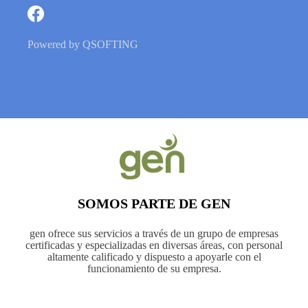
Powered by
QSOFTING
SOMOS PARTE DE GEN
gen ofrece sus servicios a través de un grupo de empresas
certificadas y especializadas en diversas áreas, con personal
altamente calificado y dispuesto a apoyarle con el
funcionamiento de su empresa.