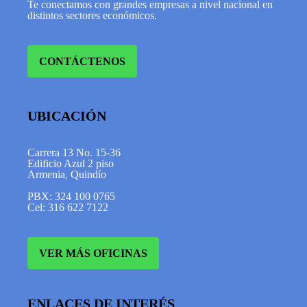
Te conectamos con grandes empresas a nivel nacional en
distintos sectores económicos.
CONTÁCTENOS
UBICACIÓN
Carrera 13 No. 15-36
Edificio Azul 2 piso
Armenia, Quindío
PBX: 324 100 0765
Cel: 316 622 7122
VER MÁS OFICINAS
ENLACES DE INTERÉS