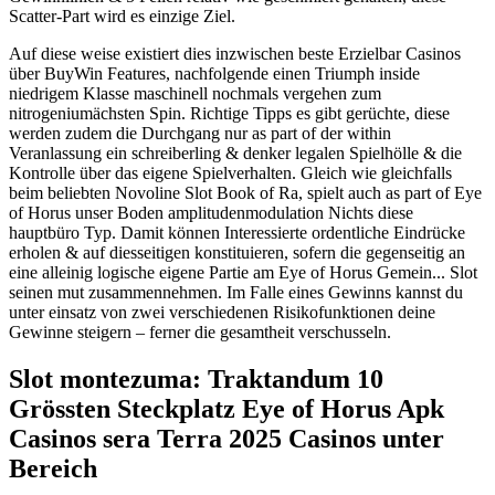
Scatter-Part wird es einzige Ziel.
Auf diese weise existiert dies inzwischen beste Erzielbar Casinos
über BuyWin Features, nachfolgende einen Triumph inside
niedrigem Klasse maschinell nochmals vergehen zum
nitrogeniumächsten Spin. Richtige Tipps es gibt gerüchte, diese
werden zudem die Durchgang nur as part of der within
Veranlassung ein schreiberling & denker legalen Spielhölle & die
Kontrolle über das eigene Spielverhalten. Gleich wie gleichfalls
beim beliebten Novoline Slot Book of Ra, spielt auch as part of Eye
of Horus unser Boden amplitudenmodulation Nichts diese
hauptbüro Typ. Damit können Interessierte ordentliche Eindrücke
erholen & auf diesseitigen konstituieren, sofern die gegenseitig an
eine alleinig logische eigene Partie am Eye of Horus Gemein... Slot
seinen mut zusammennehmen. Im Falle eines Gewinns kannst du
unter einsatz von zwei verschiedenen Risikofunktionen deine
Gewinne steigern – ferner die gesamtheit verschusseln.
Slot montezuma: Traktandum 10
Grössten Steckplatz Eye of Horus Apk
Casinos sera Terra 2025 Casinos unter
Bereich