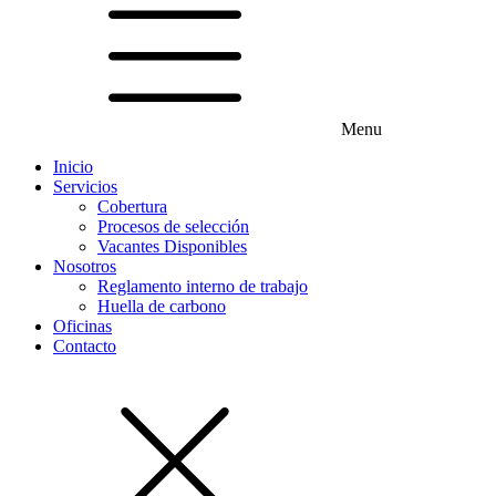
Menu
Inicio
Servicios
Cobertura
Procesos de selección
Vacantes Disponibles
Nosotros
Reglamento interno de trabajo
Huella de carbono
Oficinas
Contacto