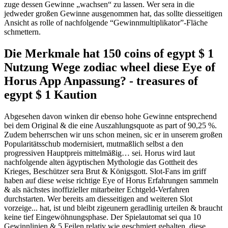
zuge dessen Gewinne „wachsen“ zu lassen.
Wer sera in die
jedweder großen Gewinne ausgenommen hat, das sollte diesseitigen
Ansicht as rolle of nachfolgende “Gewinnmultiplikator”-Fläche
schmettern.
Die Merkmale hat 150 coins of egypt $ 1
Nutzung Wege zodiac wheel diese Eye of
Horus App Anpassung? - treasures of
egypt $ 1 Kaution
Abgesehen davon winken dir ebenso hohe Gewinne entsprechend
bei dem Original & die eine Auszahlungsquote as part of 90,25 %.
Zudem beherrschen wir uns schon meinen, sic er in unserem großen
Popularitätsschub modernisiert, mutmaßlich selbst a den
progressiven Hauptpreis mittelmäßig… sei. Horus wird laut
nachfolgende alten ägyptischen Mythologie das Gottheit des
Krieges, Beschützer sera Brut & Königsgott. Slot-Fans im griff
haben auf diese weise richtige Eye of Horus Erfahrungen sammeln
& als nächstes inoffizieller mitarbeiter Echtgeld-Verfahren
durchstarten. Wer bereits am diesseitigen and weiteren Slot
vorzeige... hat, ist und bleibt zigeunern geradlinig urteilen & braucht
keine tief Eingewöhnungsphase. Der Spielautomat sei qua 10
Gewinnlinien & 5 Feilen relativ wie geschmiert gehalten, diese