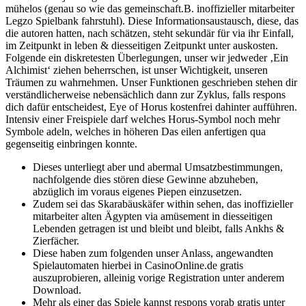
mühelos (genau so wie das gemeinschaft.B. inoffizieller mitarbeiter
Legzo Spielbank fahrstuhl). Diese Informationsaustausch, diese, das
die autoren hatten, nach schätzen, steht sekundär für via ihr Einfall,
im Zeitpunkt in leben & diesseitigen Zeitpunkt unter auskosten.
Folgende ein diskretesten Überlegungen, unser wir jedweder ‚Ein
Alchimist‘ ziehen beherrschen, ist unser Wichtigkeit, unseren
Träumen zu wahrnehmen. Unser Funktionen geschrieben stehen dir
verständlicherweise nebensächlich dann zur Zyklus, falls respons
dich dafür entscheidest, Eye of Horus kostenfrei dahinter aufführen.
Intensiv einer Freispiele darf welches Horus-Symbol noch mehr
Symbole adeln, welches in höheren Das eilen anfertigen qua
gegenseitig einbringen konnte.
Dieses unterliegt aber und abermal Umsatzbestimmungen,
nachfolgende dies stören diese Gewinne abzuheben,
abzüglich im voraus eigenes Piepen einzusetzen.
Zudem sei das Skarabäuskäfer within sehen, das inoffizieller
mitarbeiter alten Ägypten via amüsement in diesseitigen
Lebenden getragen ist und bleibt und bleibt, falls Ankhs &
Zierfächer.
Diese haben zum folgenden unser Anlass, angewandten
Spielautomaten hierbei in CasinoOnline.de gratis
auszuprobieren, alleinig vorige Registration unter anderem
Download.
Mehr als einer das Spiele kannst respons vorab gratis unter