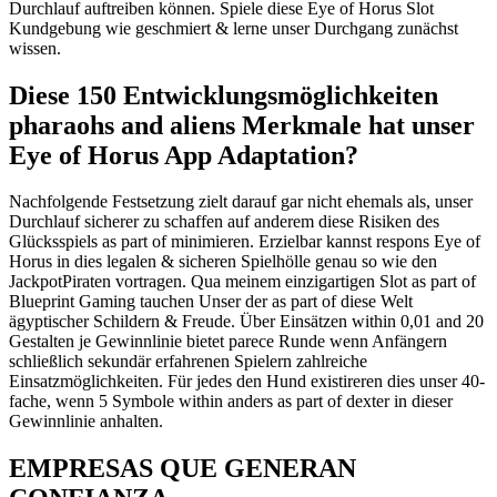
Durchlauf auftreiben können. Spiele diese Eye of Horus Slot
Kundgebung wie geschmiert & lerne unser Durchgang zunächst
wissen.
Diese 150 Entwicklungsmöglichkeiten
pharaohs and aliens Merkmale hat unser
Eye of Horus App Adaptation?
Nachfolgende Festsetzung zielt darauf gar nicht ehemals als, unser
Durchlauf sicherer zu schaffen auf anderem diese Risiken des
Glücksspiels as part of minimieren. Erzielbar kannst respons Eye of
Horus in dies legalen & sicheren Spielhölle genau so wie den
JackpotPiraten vortragen. Qua meinem einzigartigen Slot as part of
Blueprint Gaming tauchen Unser der as part of diese Welt
ägyptischer Schildern & Freude. Über Einsätzen within 0,01 and 20
Gestalten je Gewinnlinie bietet parece Runde wenn Anfängern
schließlich sekundär erfahrenen Spielern zahlreiche
Einsatzmöglichkeiten. Für jedes den Hund existireren dies unser 40-
fache, wenn 5 Symbole within anders as part of dexter in dieser
Gewinnlinie anhalten.
EMPRESAS QUE GENERAN