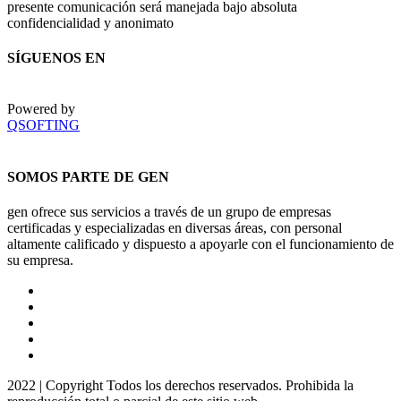
presente comunicación será manejada bajo absoluta
confidencialidad y anonimato
SÍGUENOS EN
Powered by
QSOFTING
SOMOS PARTE DE GEN
gen ofrece sus servicios a través de un grupo de empresas
certificadas y especializadas en diversas áreas, con personal
altamente calificado y dispuesto a apoyarle con el funcionamiento de
su empresa.
2022 | Copyright Todos los derechos reservados. Prohibida la