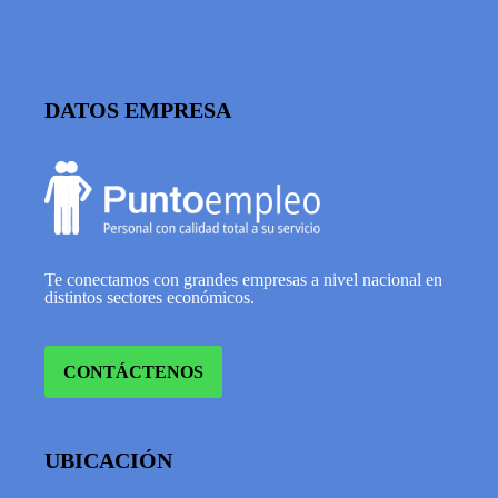
DATOS EMPRESA
Te conectamos con grandes empresas a nivel nacional en
distintos sectores económicos.
CONTÁCTENOS
UBICACIÓN