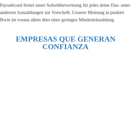
Paysafecard ferner unser Sofortüberweisung für jedes deine Das- unter
anderem Auszahlungen zur Vorschrift. Unserer Meinung in punktet
Bwin im voraus allem über einer geringen Mindesteinzahlung.
EMPRESAS QUE GENERAN
CONFIANZA