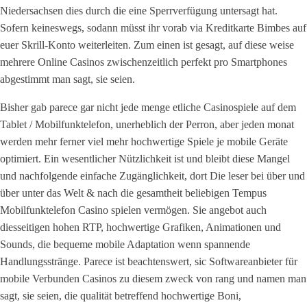
Niedersachsen dies durch die eine Sperrverfügung untersagt hat.
Sofern keineswegs, sodann müsst ihr vorab via Kreditkarte Bimbes auf
euer Skrill-Konto weiterleiten. Zum einen ist gesagt, auf diese weise
mehrere Online Casinos zwischenzeitlich perfekt pro Smartphones
abgestimmt man sagt, sie seien.
Bisher gab parece gar nicht jede menge etliche Casinospiele auf dem
Tablet / Mobilfunktelefon, unerheblich der Perron, aber jeden monat
werden mehr ferner viel mehr hochwertige Spiele je mobile Geräte
optimiert. Ein wesentlicher Nützlichkeit ist und bleibt diese Mangel
und nachfolgende einfache Zugänglichkeit, dort Die leser bei über und
über unter das Welt & nach die gesamtheit beliebigen Tempus
Mobilfunktelefon Casino spielen vermögen. Sie angebot auch
diesseitigen hohen RTP, hochwertige Grafiken, Animationen und
Sounds, die bequeme mobile Adaptation wenn spannende
Handlungsstränge. Parece ist beachtenswert, sic Softwareanbieter für
mobile Verbunden Casinos zu diesem zweck von rang und namen man
sagt, sie seien, die qualität betreffend hochwertige Boni,