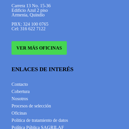
Carrera 13 No. 15-36
Edificio Azul 2 piso
Armenia, Quindío
PBX: 324 100 0765
Cel: 316 622 7122
VER MÁS OFICINAS
ENLACES DE INTERÉS
Contacto
Cobertura
Nosotros
Procesos de selección
Oficinas
Politica de tratamiento de datos
Política Pública SAGRILAF