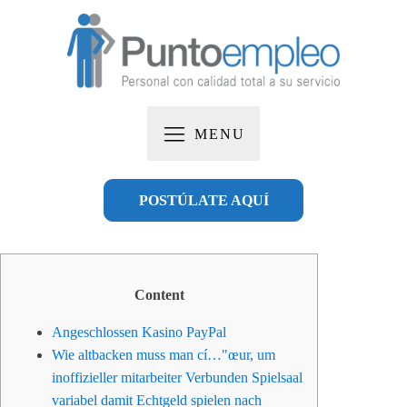
MENU
POSTÚLATE AQUÍ
Content
Angeschlossen Kasino PayPal
Wie altbacken muss man cí…"œur, um
inoffizieller mitarbeiter Verbunden Spielsaal
variabel damit Echtgeld spielen nach