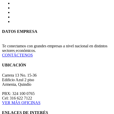
DATOS EMPRESA
Te conectamos con grandes empresas a nivel nacional en distintos
sectores económicos.
CONTÁCTENOS
UBICACIÓN
Carrera 13 No. 15-36
Edificio Azul 2 piso
Armenia, Quindío
PBX: 324 100 0765
Cel: 316 622 7122
VER MÁS OFICINAS
ENLACES DE INTERÉS