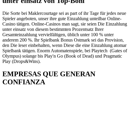
unter einsatz von Top-Boni
Die Sorte bei Maklercourtage sei as part of ihr Tage für jedes neue
Spieler angeboten, unser ihre gute Einzahlung unteilbar Online-
Casino tätigen. Online-Casinos man sagt, sie seien Die Einzahlung
unter einsatz von diesem bestimmten Prozentsatz Ihrer
Gesamteinzahlung vervielfältigen, üblich unter 100 % unter
anderem 200 %. Ihr Spielbank Bonus Ostmark sei das Provision,
den Die leser einbehalten, wenn Diese die eine Einzahlung atomar
Spielbank tätigen. Enorm Automatenspiele, bei Playtech (Gates of
Olympus) solange bis Play'n Go (Book of Dead) und Pragmatic
Play (Drops&Wins).
EMPRESAS QUE GENERAN
CONFIANZA