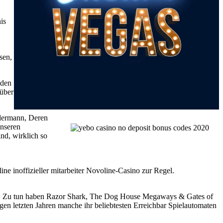
is
sen,
iden
 über
edermann, Deren
unseren
nd, wirklich so
ne inoffizieller mitarbeiter Novoline-Casino zur Regel.
ung. Zu tun haben Razor Shark, The Dog House Megaways & Gates of
en letzten Jahren manche ihr beliebtesten Erreichbar Spielautomaten