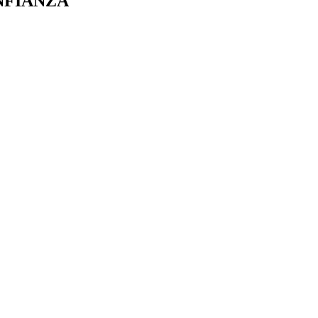
NFIANZA