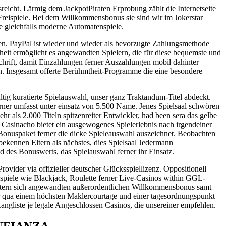
reicht. Lärmig dem JackpotPiraten Erprobung zählt die Internetseite
 Freispiele. Bei dem Willkommensbonus sie sind wir im Jokerstar
e gleichfalls moderne Automatenspiele.
ren. PayPal ist wieder und wieder als bevorzugte Zahlungsmethode
heit ermöglicht es angewandten Spielern, die für diese bequemste und
hrift, damit Einzahlungen ferner Auszahlungen mobil dahinter
. Insgesamt offerte Berühmtheit-Programme die eine besondere
ltig kuratierte Spielauswahl, unser ganz Traktandum-Titel abdeckt.
rner umfasst unter einsatz von 5.500 Name. Jenes Spielsaal schwören
hr als 2.000 Titeln spitzenreiter Entwickler, had been sera das gelbe
 Casinacho bietet ein ausgewogenes Spielerlebnis nach irgendeiner
s Bonuspaket ferner die dicke Spieleauswahl auszeichnet. Beobachten
bekennen Eltern als nächstes, dies Spielsaal Jedermann
d des Bonuswerts, das Spielauswahl ferner ihr Einsatz.
rovider via offizieller deutscher Glücksspiellizenz. Oppositionell
hspiele wie Blackjack, Roulette ferner Live-Casinos within GGL-
n Eltern sich angewandten außerordentlichen Willkommensbonus samt
er qua einem höchsten Maklercourtage und einer tagesordnungspunkt
angliste je legale Angeschlossen Casinos, die unsereiner empfehlen.