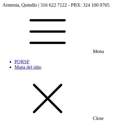
Armenia, Quindío | 316 622 7122 - PBX: 324 100 0765
Menu
PQRSF
Mapa del sitio
Close