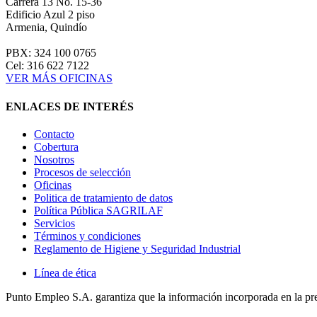
Carrera 13 No. 15-36
Edificio Azul 2 piso
Armenia, Quindío
PBX: 324 100 0765
Cel: 316 622 7122
VER MÁS OFICINAS
ENLACES DE INTERÉS
Contacto
Cobertura
Nosotros
Procesos de selección
Oficinas
Politica de tratamiento de datos
Política Pública SAGRILAF
Servicios
Términos y condiciones
Reglamento de Higiene y Seguridad Industrial
Línea de ética
Punto Empleo S.A. garantiza que la información incorporada en la pr