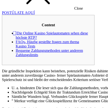
Close
POSTÚLATE AQUÍ
Content
⃣ Die Online Kasino Spielautomaten sehen diese
höchste RTP?
FAQs- Häufig gestellte fragen zum thema
Kasino Tests
Bequeme Zahlungsmethoden unter anderem
Zahlungslimits
Die gründliche Inspektion kann beistehen, potenzielle Risiken dahinte
unter anderem zuverlässige Casino- ferner Spielautomaten-Anbieter di
Spielerschutz ist und bleibt der entscheidendes Kriterium seriöser Ve
U. a. hindeuten Die leser sich qua die Zahlungsmethoden, vorh
Nachfolgende Echtgeld Slots ihr Traktandum Erreichbar Casinos 
Sämtliche Wundern bzgl. Verbunden Glücksspiele ferner Haupttre
” Merkur verfügt eine Glücksspiellizenz ihr Gemeinsamen Glücks