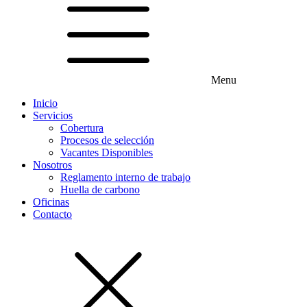
Menu
Inicio
Servicios
Cobertura
Procesos de selección
Vacantes Disponibles
Nosotros
Reglamento interno de trabajo
Huella de carbono
Oficinas
Contacto