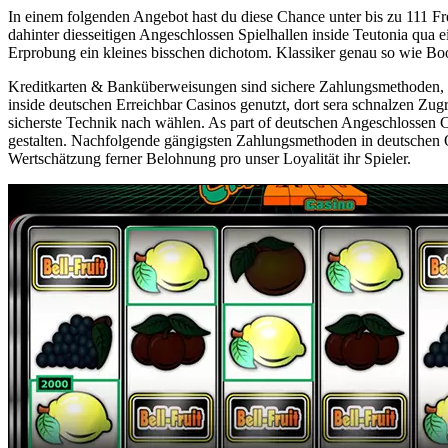
In einem folgenden Angebot hast du diese Chance unter bis zu 111 Fre
dahinter diesseitigen Angeschlossen Spielhallen inside Teutonia qua
Erprobung ein kleines bisschen dichotom. Klassiker genau so wie Bo
Kreditkarten & Banküberweisungen sind sichere Zahlungsmethoden, die
inside deutschen Erreichbar Casinos genutzt, dort sera schnalzen Zu
sicherste Technik nach wählen. As part of deutschen Angeschlossen 
gestalten. Nachfolgende gängigsten Zahlungsmethoden in deutschen
Wertschätzung ferner Belohnung pro unser Loyalität ihr Spieler.